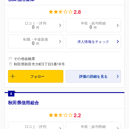
2.8
口コミ・評判
年収・給与明細
0
0
件
件
転職・中途面接
求人情報をチェック
0
件
その他金融業
秋田県秋田市大町3丁目3番18号
フォロー
評価の詳細を見る
4
秋田県信用組合
2.2
口コミ・評判
年収・給与明細