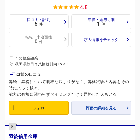
4.5
口コミ・評判
年収・給与明細
5
1
件
件
転職・中途面接
求人情報をチェック
0
件
その他金融業
秋田県秋田市八橋新川向15-39
出世の口コミ
昇給、昇格について明確な決まりがなく、昇格試験の内容もその
時によって様々。
能力の有無に関わらずタイミングだけで昇格した人もいる
フォロー
評価の詳細を見る
2
羽後信用金庫