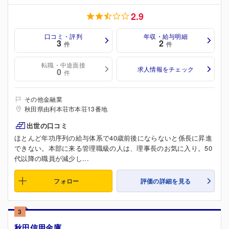
2.9
口コミ・評判
年収・給与明細
3
2
件
件
転職・中途面接
求人情報をチェック
0
件
その他金融業
秋田県由利本荘市本荘13番地
出世の口コミ
ほとんど年功序列の給与体系で40歳前後にならないと係長に昇進
できない。本部に来る管理職級の人は、理事長のお気に入り。50
代以降の職員が減少し...
フォロー
評価の詳細を見る
3
秋田信用金庫