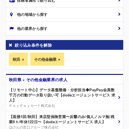
投稿者属性で絞り込む
他の地域から探す
他の業界から探す
絞り込み条件を解除
秋田
その他金融業
秋田県 × その他金融業界の求人
【リモート中心】データ基盤整備・分析担当◆PayPay会員数
千万の行動データ取り扱い可【dodaエージェントサービス 求
人】
ＰａｙＰａｙカード株式会社
【面接1回/秋田】来店型保険営業〜反響のみ/個人ノルマ無/残
業9ｈ/年休122日〜【dodaエージェントサービス 求人】
ほけんの窓口グループ株式会社