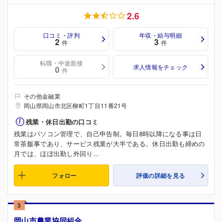
2.6
口コミ・評判
年収・給与明細
2
3
件
件
転職・中途面接
求人情報をチェック
0
件
その他金融業
岡山県岡山市北区柳町1丁目11番21号
残業・休日出勤の口コミ
残業はパソコン管理で、自己申告制。毎日8時以降になる事は日
常茶飯事であり、サービス残業が大半である。休日出勤も締めの
月では、ほぼ出勤し外回り...
フォロー
評価の詳細を見る
3
岡山市農業協同組合