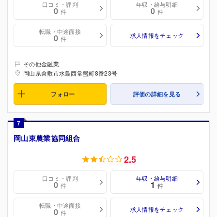
口コミ・評判
年収・給与明細
0
0
件
件
転職・中途面接
求人情報をチェック
0
件
その他金融業
岡山県倉敷市水島西常盤町8番23号
フォロー
評価の詳細を見る
7
岡山東農業協同組合
2.5
口コミ・評判
年収・給与明細
0
1
件
件
転職・中途面接
求人情報をチェック
0
件