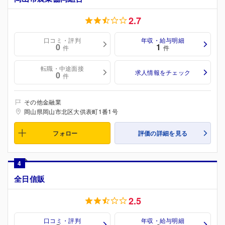
2.7
口コミ・評判
年収・給与明細
0
1
件
件
転職・中途面接
求人情報をチェック
0
件
その他金融業
岡山県岡山市北区大供表町1番1号
フォロー
評価の詳細を見る
4
全日信販
2.5
口コミ・評判
年収・給与明細