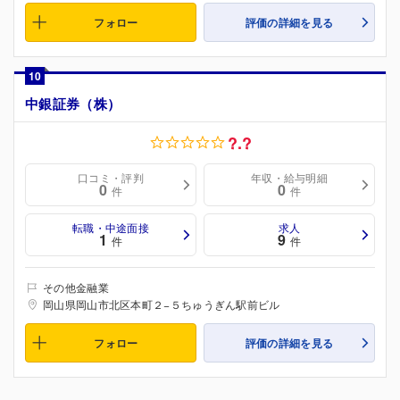
フォロー
評価の詳細を見る
10
中銀証券（株）
?.?
口コミ・評判
年収・給与明細
0
0
件
件
転職・中途面接
求人
1
9
件
件
その他金融業
岡山県岡山市北区本町２−５ちゅうぎん駅前ビル
フォロー
評価の詳細を見る