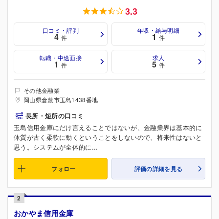
3.3
口コミ・評判
年収・給与明細
4
1
件
件
転職・中途面接
求人
1
5
件
件
その他金融業
岡山県倉敷市玉島1438番地
長所・短所の口コミ
玉島信用金庫にだけ言えることではないが、金融業界は基本的に
体質が古く柔軟に動くということをしないので、将来性はないと
思う。システムが全体的に...
フォロー
評価の詳細を見る
2
おかやま信用金庫