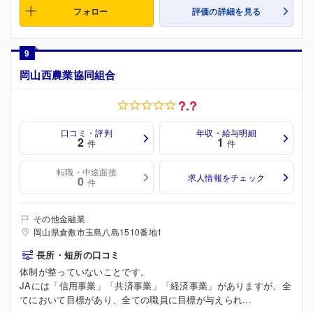
フォロー
評価の詳細を見る
9
岡山西農業協同組合
?.?
口コミ・評判
年収・給与明細
2
1
件
件
転職・中途面接
求人情報をチェック
0
件
その他金融業
岡山県倉敷市玉島八島1510番地1
長所・短所の口コミ
体制が整っていないことです。
JAには「信用事業」「共済事業」「経済事業」がありますが、全
てにおいて目標があり、全ての職員に目標が与えられ...