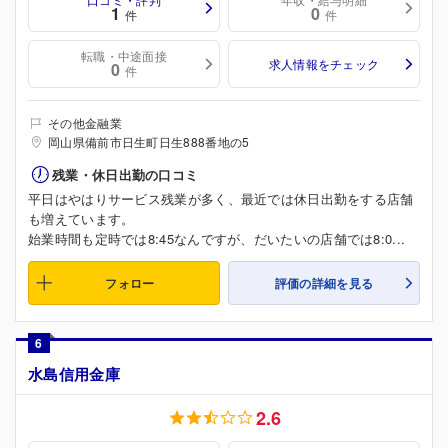
1
0
件
件
転職・中途面接
求人情報をチェック
0
件
その他金融業
岡山県備前市日生町日生888番地の5
残業・休日出勤の口コミ
平日はやはりサービス残業が多く、最近では休日出勤をする店舗
も増えています。
始業時間も定時では8:45なんですが、だいたいの店舗では8:0...
フォロー
評価の詳細を見る
6
水島信用金庫
2.6