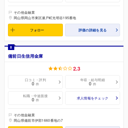
その他金融業
岡山県岡山市東区瀬戸町光明谷195番地
フォロー
評価の詳細を見る
8
備前日生信用金庫
2.3
口コミ・評判
年収・給与明細
0
0
件
件
転職・中途面接
求人情報をチェック
0
件
その他金融業
岡山県備前市伊部1660番地の7