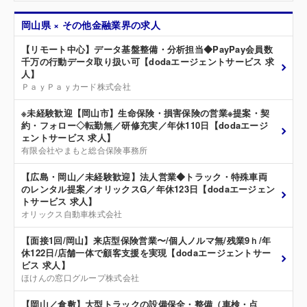
岡山県 × その他金融業界の求人
【リモート中心】データ基盤整備・分析担当◆PayPay会員数
千万の行動データ取り扱い可【dodaエージェントサービス 求
人】
ＰａｙＰａｙカード株式会社
※未経験歓迎【岡山市】生命保険・損害保険の営業※提案・契
約・フォロー◇転勤無／研修充実／年休110日【dodaエージ
ェントサービス 求人】
有限会社やまもと総合保険事務所
【広島・岡山／未経験歓迎】法人営業◆トラック・特殊車両
のレンタル提案／オリックスG／年休123日【dodaエージェン
トサービス 求人】
オリックス自動車株式会社
【面接1回/岡山】来店型保険営業〜/個人ノルマ無/残業9ｈ/年
休122日/店舗一体で顧客支援を実現【dodaエージェントサー
ビス 求人】
ほけんの窓口グループ株式会社
【岡山／倉敷】大型トラックの設備保全・整備（車検・点