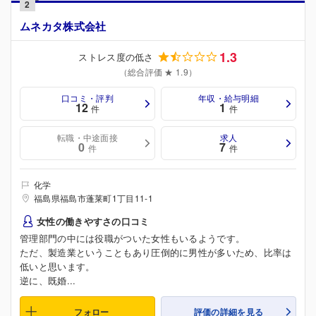
2
ムネカタ株式会社
1.3
ストレス度の低さ
（総合評価 ★ 1.9）
口コミ・評判
年収・給与明細
12
1
件
件
転職・中途面接
求人
0
7
件
件
化学
福島県福島市蓬莱町1丁目11-1
女性の働きやすさの口コミ
管理部門の中には役職がついた女性もいるようです。
ただ、製造業ということもあり圧倒的に男性が多いため、比率は
低いと思います。
逆に、既婚...
フォロー
評価の詳細を見る