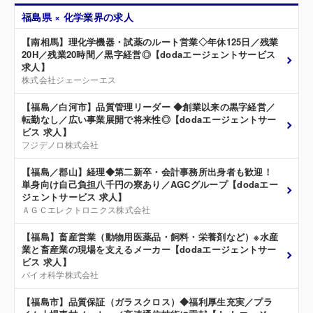
福島県 × 化学業界の求人
【南相馬】理化学機器・試薬のルート営業◇年休125日／残業
20H／残業20時間／黒字経営◎【dodaエージェントサービス
求人】
株式会社ジェーシーエス
【福島／白河市】品質管理リーダー ◆創業以来の黒字経営／
転勤なし／広い事業展開で将来性◎【dodaエージェントサー
ビス 求人】
フジデノロ株式会社
【福島／郡山】経理◆第二新卒・会計事務所出身者も歓迎！
単身向け自己負担八千円の寮あり／AGCグループ【dodaエー
ジェントサービス 求人】
ＡＧＣエレクトロニクス株式会社
【福島】畜産営業（動物用医薬品・飼料・栄養剤など）※水産
業と畜産業の現場を支えるメーカー【dodaエージェントサー
ビス 求人】
バイオ科学株式会社
【福島市】品質保証（ガラスクロス）◆福利厚生充実／プラ