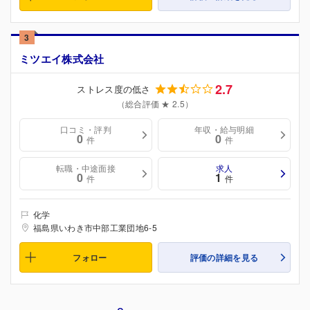
3
ミツエイ株式会社
2.7
ストレス度の低さ
（総合評価 ★ 2.5）
口コミ・評判
年収・給与明細
0
0
件
件
転職・中途面接
求人
0
1
件
件
化学
福島県いわき市中部工業団地6-5
フォロー
評価の詳細を見る