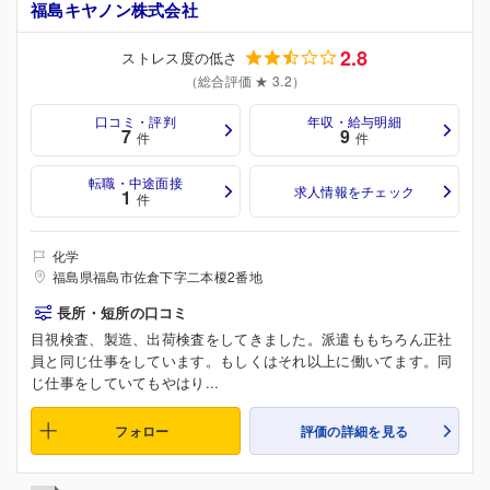
福島キヤノン株式会社
2.8
ストレス度の低さ
（総合評価 ★ 3.2）
口コミ・評判
年収・給与明細
7
9
件
件
転職・中途面接
求人情報をチェック
1
件
化学
福島県福島市佐倉下字二本榎2番地
長所・短所の口コミ
目視検査、製造、出荷検査をしてきました。派遣ももちろん正社
員と同じ仕事をしています。もしくはそれ以上に働いてます。同
じ仕事をしていてもやはり...
フォロー
評価の詳細を見る