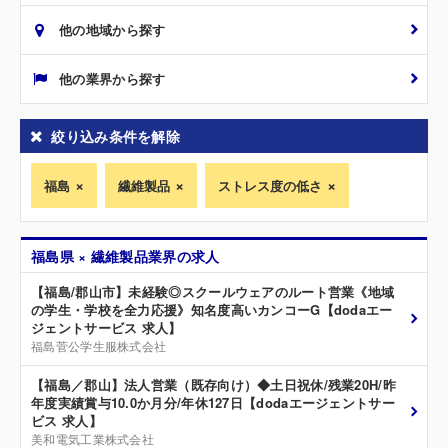
他の地域から探す
他の業界から探す
絞り込み条件を解除
福島
繊維製品
ストレス度の低さ
福島県 × 繊維製品業界の求人
【福島/郡山市】未経験◎スクールウェアのルート営業《地域
の学生・学校を全力応援》知名度高いカンコーG【dodaエー
ジェントサービス 求人】
福島菅公学生服株式会社
【福島／郡山】法人営業（既存向け）◆土日祝休/残業20H/昨
年度実績賞与10.0か月分/年休127日【dodaエージェントサー
ビス 求人】
美和電気工業株式会社