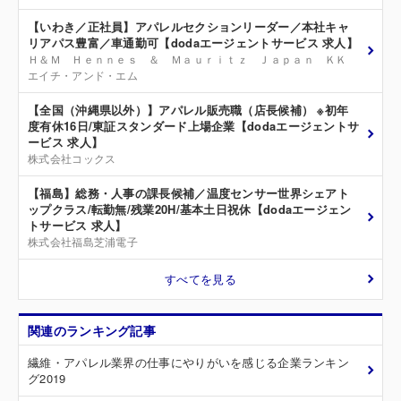
【いわき／正社員】アパレルセクションリーダー／本社キャ
リアパス豊富／車通勤可【dodaエージェントサービス 求人】
Ｈ＆Ｍ Ｈｅｎｎｅｓ ＆ Ｍａｕｒｉｔｚ Ｊａｐａｎ ＫＫ
エイチ・アンド・エム
【全国（沖縄県以外）】アパレル販売職（店長候補） ※初年
度有休16日/東証スタンダード上場企業【dodaエージェントサ
ービス 求人】
株式会社コックス
【福島】総務・人事の課長候補／温度センサー世界シェアト
ップクラス/転勤無/残業20H/基本土日祝休【dodaエージェン
トサービス 求人】
株式会社福島芝浦電子
すべてを見る
関連のランキング記事
繊維・アパレル業界の仕事にやりがいを感じる企業ランキン
グ2019