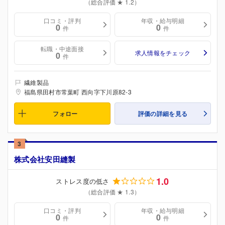
（総合評価 ★ 1.2）
口コミ・評判
年収・給与明細
0
0
件
件
転職・中途面接
求人情報をチェック
0
件
繊維製品
福島県田村市常葉町 西向字下川原82-3
フォロー
評価の詳細を見る
3
株式会社安田縫製
1.0
ストレス度の低さ
（総合評価 ★ 1.3）
口コミ・評判
年収・給与明細
0
0
件
件