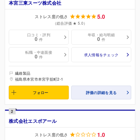
本宮三東スーツ株式会社
5.0
ストレス度の低さ
（総合評価 ★ 5.0）
口コミ・評判
年収・給与明細
0
0
件
件
転職・中途面接
求人情報をチェック
0
件
繊維製品
福島県本宮市本宮字舘町2-1
フォロー
評価の詳細を見る
2
株式会社エスポアール
1.0
ストレス度の低さ