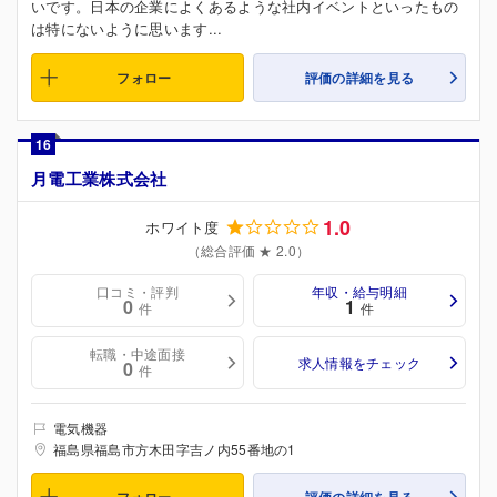
いです。日本の企業によくあるような社内イベントといったもの
は特にないように思います...
フォロー
評価の詳細を見る
16
月電工業株式会社
1.0
ホワイト度
（総合評価 ★ 2.0）
口コミ・評判
年収・給与明細
0
1
件
件
転職・中途面接
求人情報をチェック
0
件
電気機器
福島県福島市方木田字吉ノ内55番地の1
フォロー
評価の詳細を見る