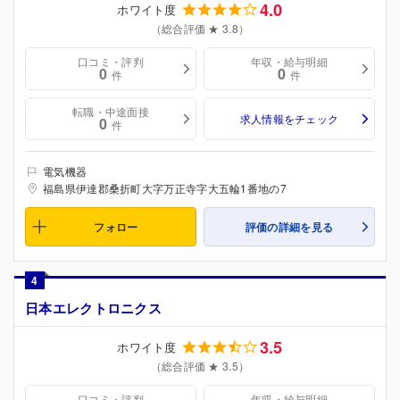
4.0
ホワイト度
（総合評価 ★ 3.8）
口コミ・評判
年収・給与明細
0
0
件
件
転職・中途面接
求人情報をチェック
0
件
電気機器
福島県伊達郡桑折町大字万正寺字大五輪1番地の7
フォロー
評価の詳細を見る
4
日本エレクトロニクス
3.5
ホワイト度
（総合評価 ★ 3.5）
口コミ・評判
年収・給与明細