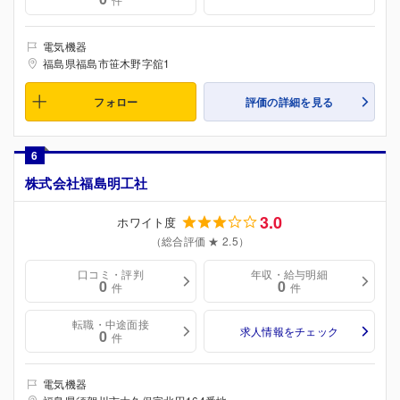
電気機器
福島県福島市笹木野字舘1
フォロー
評価の詳細を見る
6
株式会社福島明工社
3.0
ホワイト度
（総合評価 ★ 2.5）
口コミ・評判
年収・給与明細
0
0
件
件
転職・中途面接
求人情報をチェック
0
件
電気機器