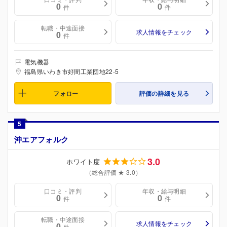
0
0
件
件
転職・中途面接
求人情報をチェック
0
件
電気機器
福島県いわき市好間工業団地22-5
フォロー
評価の詳細を見る
5
沖エアフォルク
3.0
ホワイト度
（総合評価 ★ 3.0）
口コミ・評判
年収・給与明細
0
0
件
件
転職・中途面接
求人情報をチェック
0
件