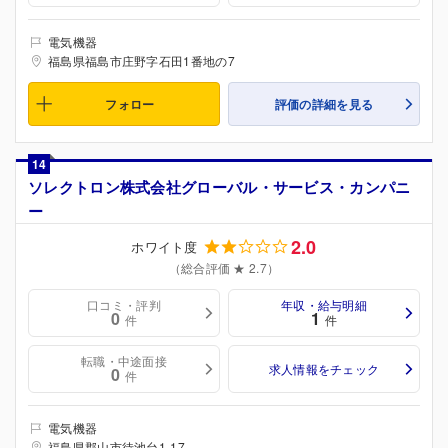
電気機器
福島県福島市庄野字石田1番地の7
フォロー
評価の詳細を見る
14
ソレクトロン株式会社グローバル・サービス・カンパニ
ー
2.0
ホワイト度
（総合評価 ★ 2.7）
口コミ・評判
年収・給与明細
0
1
件
件
転職・中途面接
求人情報をチェック
0
件
電気機器
福島県郡山市待池台1-17