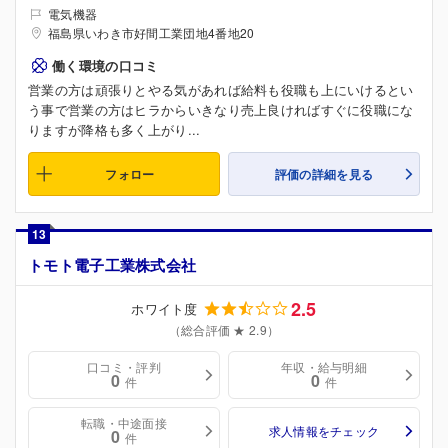
電気機器
福島県いわき市好間工業団地4番地20
働く環境の口コミ
営業の方は頑張りとやる気があれば給料も役職も上にいけるとい
う事で営業の方はヒラからいきなり売上良ければすぐに役職にな
りますが降格も多く上がり...
フォロー
評価の詳細を見る
13
トモト電子工業株式会社
2.5
ホワイト度
（総合評価 ★ 2.9）
口コミ・評判
年収・給与明細
0
0
件
件
転職・中途面接
求人情報をチェック
0
件