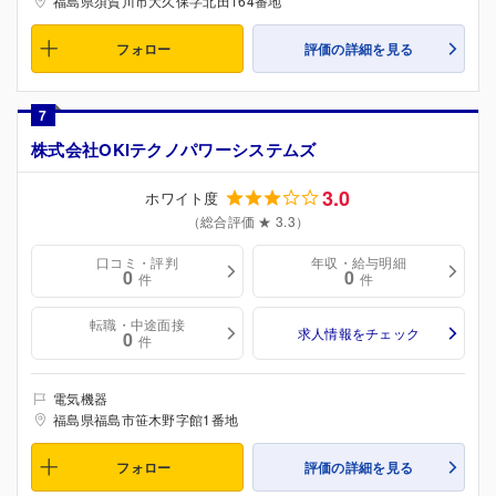
福島県須賀川市大久保字北田164番地
フォロー
評価の詳細を見る
7
株式会社OKIテクノパワーシステムズ
3.0
ホワイト度
（総合評価 ★ 3.3）
口コミ・評判
年収・給与明細
0
0
件
件
転職・中途面接
求人情報をチェック
0
件
電気機器
福島県福島市笹木野字館1番地
フォロー
評価の詳細を見る