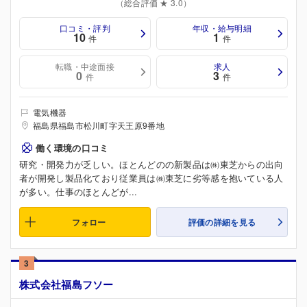
（総合評価 ★ 3.0）
口コミ・評判
年収・給与明細
10
1
件
件
転職・中途面接
求人
0
3
件
件
電気機器
福島県福島市松川町字天王原9番地
働く環境の口コミ
研究・開発力が乏しい。ほとんどのの新製品は㈱東芝からの出向
者が開発し製品化ており従業員は㈱東芝に劣等感を抱いている人
が多い。仕事のほとんどが...
フォロー
評価の詳細を見る
3
株式会社福島フソー