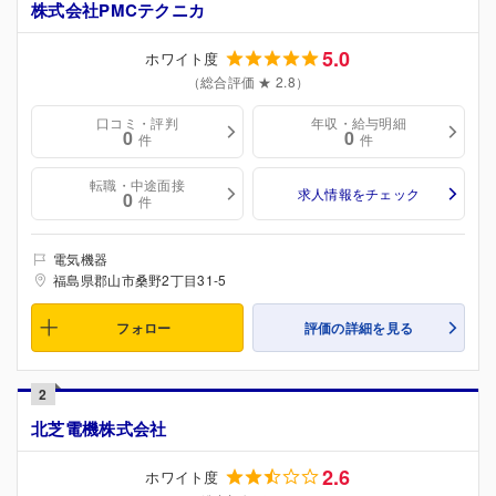
株式会社PMCテクニカ
5.0
ホワイト度
（総合評価 ★ 2.8）
口コミ・評判
年収・給与明細
0
0
件
件
転職・中途面接
求人情報をチェック
0
件
電気機器
福島県郡山市桑野2丁目31-5
フォロー
評価の詳細を見る
2
北芝電機株式会社
2.6
ホワイト度