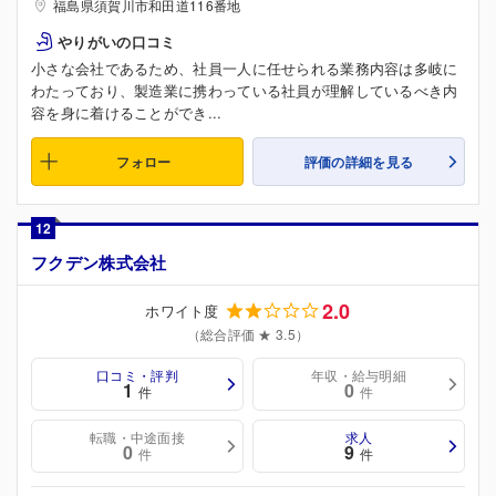
福島県須賀川市和田道116番地
やりがいの口コミ
小さな会社であるため、社員一人に任せられる業務内容は多岐に
わたっており、製造業に携わっている社員が理解しているべき内
容を身に着けることができ...
フォロー
評価の詳細を見る
12
フクデン株式会社
2.0
ホワイト度
（総合評価 ★ 3.5）
口コミ・評判
年収・給与明細
1
0
件
件
転職・中途面接
求人
0
9
件
件