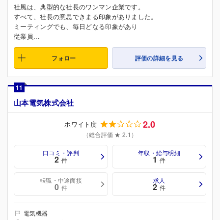
社風は、典型的な社長のワンマン企業です。
すべて、社長の意思できまる印象がありました。
ミーティングでも、毎日どなる印象があり
従業員...
フォロー
評価の詳細を見る
11
山本電気株式会社
2.0
ホワイト度
（総合評価 ★ 2.1）
口コミ・評判
年収・給与明細
2
1
件
件
転職・中途面接
求人
0
2
件
件
電気機器