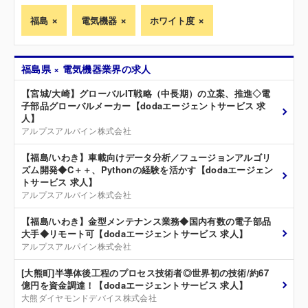
福島
電気機器
ホワイト度
福島県 × 電気機器業界の求人
【宮城/大崎】グローバルIT戦略（中長期）の立案、推進◇電
子部品グローバルメーカー【dodaエージェントサービス 求
人】
アルプスアルパイン株式会社
【福島/いわき】車載向けデータ分析／フュージョンアルゴリ
ズム開発◆C＋＋、Pythonの経験を活かす【dodaエージェン
トサービス 求人】
アルプスアルパイン株式会社
【福島/いわき】金型メンテナンス業務◆国内有数の電子部品
大手◆リモート可【dodaエージェントサービス 求人】
アルプスアルパイン株式会社
[大熊町]半導体後工程のプロセス技術者◎世界初の技術/約67
億円を資金調達！【dodaエージェントサービス 求人】
大熊ダイヤモンドデバイス株式会社