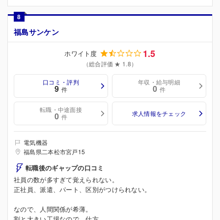
8
福島サンケン
1.5
ホワイト度
（総合評価 ★ 1.8）
口コミ・評判
年収・給与明細
9
0
件
件
転職・中途面接
求人情報をチェック
0
件
電気機器
福島県二本松市宮戸15
転職後のギャップの口コミ
社員の数が多すぎて覚えられない。
正社員、派遣、パート、区別がつけられない。
なので、人間関係が希薄。
割と大きい工場なので、仕方