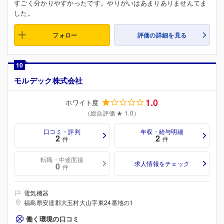
すごく分かりやすかったです。やりがいはあまりありませんてま
した。
フォロー
評価の詳細を見る
10
モルデック株式会社
1.0
ホワイト度
（総合評価 ★ 1.0）
口コミ・評判
年収・給与明細
2
2
件
件
転職・中途面接
求人情報をチェック
0
件
電気機器
福島県安達郡大玉村大山字東24番地の1
働く環境の口コミ