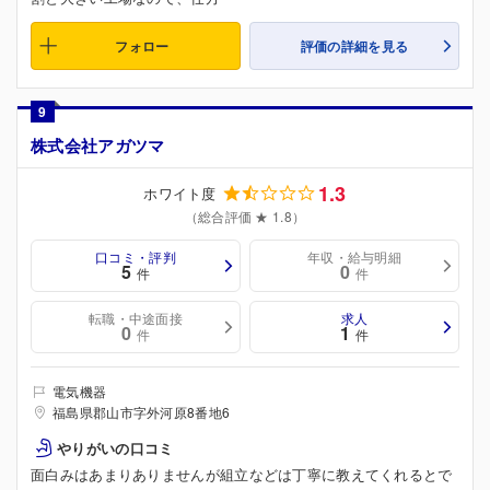
フォロー
評価の詳細を見る
9
株式会社アガツマ
1.3
ホワイト度
（総合評価 ★ 1.8）
口コミ・評判
年収・給与明細
5
0
件
件
転職・中途面接
求人
0
1
件
件
電気機器
福島県郡山市字外河原8番地6
やりがいの口コミ
面白みはあまりありませんが組立などは丁寧に教えてくれるとで