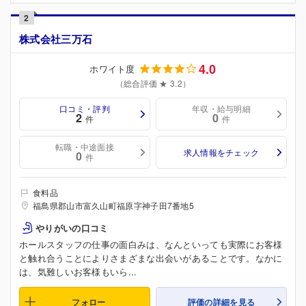
2
株式会社三万石
4.0
ホワイト度
（総合評価 ★ 3.2）
口コミ・評判
年収・給与明細
2
0
件
件
転職・中途面接
求人情報をチェック
0
件
食料品
福島県郡山市富久山町福原字神子田7番地5
やりがいの口コミ
ホールスタッフの仕事の面白みは、なんといっても実際にお客様
と触れ合うことによりさまざまな出会いがあることです。なかに
は、気難しいお客様もいら...
フォロー
評価の詳細を見る