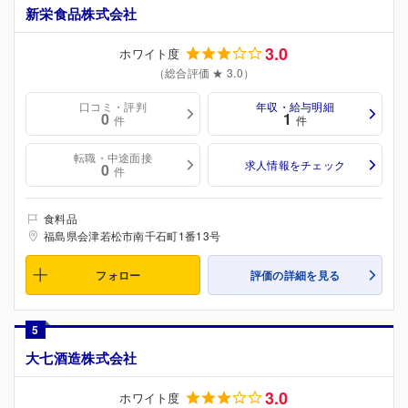
新栄食品株式会社
3.0
ホワイト度
（総合評価 ★ 3.0）
口コミ・評判
年収・給与明細
0
1
件
件
転職・中途面接
求人情報をチェック
0
件
食料品
福島県会津若松市南千石町1番13号
フォロー
評価の詳細を見る
5
大七酒造株式会社
3.0
ホワイト度