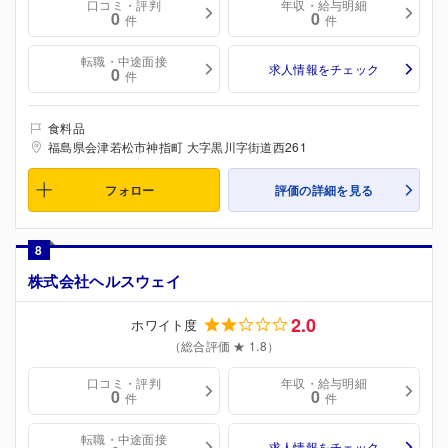
口コミ・評判
年収・給与明細
0
0
件
件
転職・中途面接
求人情報をチェック
0
件
食料品
福島県会津若松市神指町 大字黒川字街道西261
フォロー
評価の詳細を見る
8
株式会社ヘルスウェイ
2.0
ホワイト度
（総合評価 ★ 1.8）
口コミ・評判
年収・給与明細
0
0
件
件
転職・中途面接
求人情報をチェック