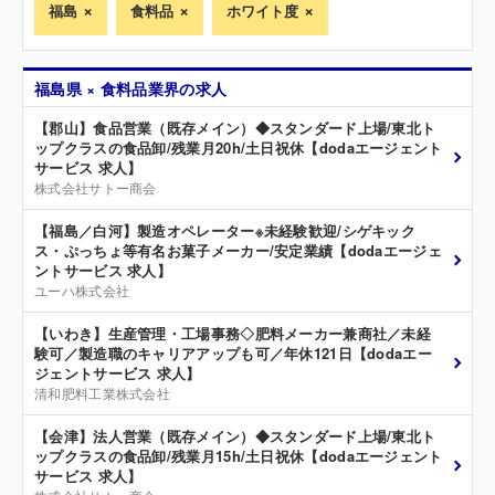
福島
食料品
ホワイト度
福島県 × 食料品業界の求人
【郡山】食品営業（既存メイン）◆スタンダード上場/東北ト
ップクラスの食品卸/残業月20h/土日祝休【dodaエージェント
サービス 求人】
株式会社サトー商会
【福島／白河】製造オペレーター※未経験歓迎/シゲキック
ス・ぷっちょ等有名お菓子メーカー/安定業績【dodaエージェ
ントサービス 求人】
ユーハ株式会社
【いわき】生産管理・工場事務◇肥料メーカー兼商社／未経
験可／製造職のキャリアアップも可／年休121日【dodaエー
ジェントサービス 求人】
清和肥料工業株式会社
【会津】法人営業（既存メイン）◆スタンダード上場/東北ト
ップクラスの食品卸/残業月15h/土日祝休【dodaエージェント
サービス 求人】