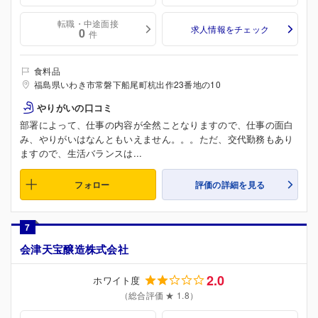
転職・中途面接
求人情報をチェック
0
件
食料品
福島県いわき市常磐下船尾町杭出作23番地の10
やりがいの口コミ
部署によって、仕事の内容が全然ことなりますので、仕事の面白
み、やりがいはなんともいえません。。。ただ、交代勤務もあり
ますので、生活バランスは...
フォロー
評価の詳細を見る
7
会津天宝醸造株式会社
2.0
ホワイト度
（総合評価 ★ 1.8）