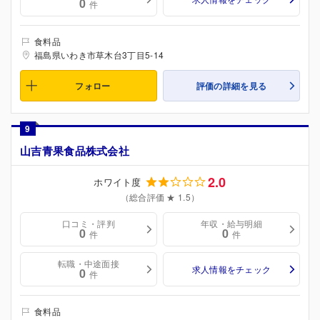
0
件
食料品
福島県いわき市草木台3丁目5-14
フォロー
評価の詳細を見る
9
山吉青果食品株式会社
2.0
ホワイト度
（総合評価 ★ 1.5）
口コミ・評判
年収・給与明細
0
0
件
件
転職・中途面接
求人情報をチェック
0
件
食料品