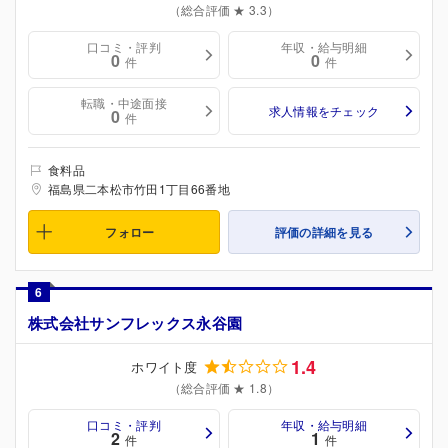
（総合評価 ★ 3.3）
口コミ・評判
年収・給与明細
0
0
件
件
転職・中途面接
求人情報をチェック
0
件
食料品
福島県二本松市竹田1丁目66番地
フォロー
評価の詳細を見る
6
株式会社サンフレックス永谷園
1.4
ホワイト度
（総合評価 ★ 1.8）
口コミ・評判
年収・給与明細
2
1
件
件