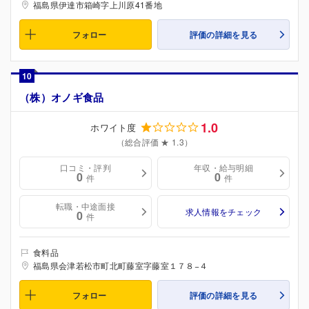
福島県伊達市箱崎字上川原41番地
フォロー
評価の詳細を見る
10
（株）オノギ食品
1.0
ホワイト度
（総合評価 ★ 1.3）
口コミ・評判
年収・給与明細
0
0
件
件
転職・中途面接
求人情報をチェック
0
件
食料品
福島県会津若松市町北町藤室字藤室１７８−４
フォロー
評価の詳細を見る