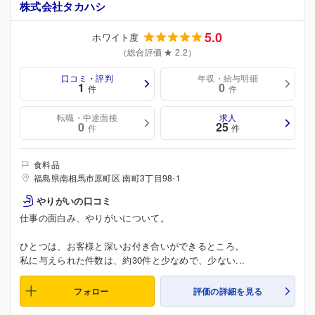
株式会社タカハシ
5.0
ホワイト度
（総合評価 ★ 2.2）
口コミ・評判
年収・給与明細
1
0
件
件
転職・中途面接
求人
0
25
件
件
食料品
福島県南相馬市原町区 南町3丁目98-1
やりがいの口コミ
仕事の面白み、やりがいについて。
ひとつは、お客様と深いお付き合いができるところ。
私に与えられた件数は、約30件と少なめで、少ない...
フォロー
評価の詳細を見る