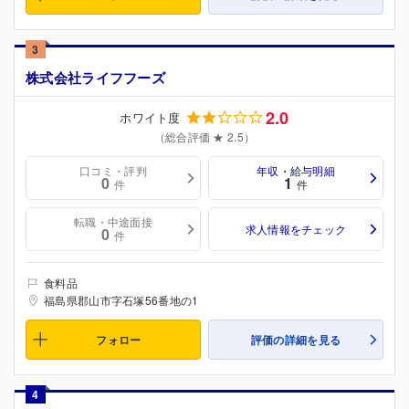
3
株式会社ライフフーズ
2.0
ホワイト度
（総合評価 ★ 2.5）
口コミ・評判
年収・給与明細
0
1
件
件
転職・中途面接
求人情報をチェック
0
件
食料品
福島県郡山市字石塚56番地の1
フォロー
評価の詳細を見る
4