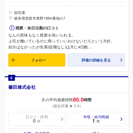
卸売業
岐阜県恵那市東野1894番地の7
残業・休日出勤の口コミ
なんの意味もなく残業を強いられる。
上司が働いているのに帰っていいわけないだろという方針。
自分はなかったが先輩(役職なし)は月に4日酷...
フォロー
評価の詳細を見る
6
篠田株式会社
80.0
月の平均残業時間
時間
（総合評価 ★ 2.4）
口コミ・評判
年収・給与明細
0
1
件
件