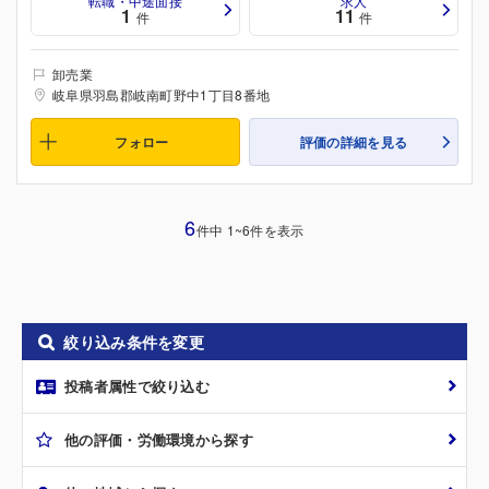
転職・中途面接
求人
1
11
件
件
卸売業
岐阜県羽島郡岐南町野中1丁目8番地
フォロー
評価の詳細を見る
6
件中 1~6件を表示
絞り込み条件を変更
投稿者属性で絞り込む
他の評価・労働環境から探す