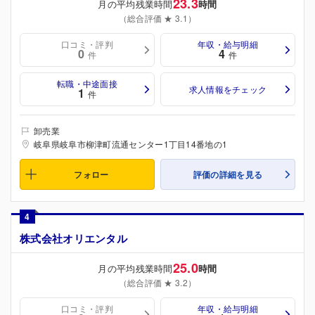
23.3
月の平均残業時間
時間
（総合評価 ★ 3.1）
口コミ・評判
年収・給与明細
0
4
件
件
転職・中途面接
求人情報をチェック
1
件
卸売業
岐阜県岐阜市柳津町流通センター1丁目14番地の1
フォロー
評価の詳細を見る
4
株式会社オリエンタル
25.0
月の平均残業時間
時間
（総合評価 ★ 3.2）
口コミ・評判
年収・給与明細