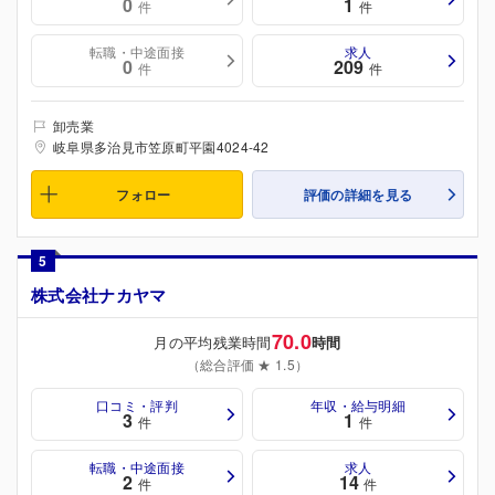
0
1
件
件
転職・中途面接
求人
0
209
件
件
卸売業
岐阜県多治見市笠原町平園4024-42
フォロー
評価の詳細を見る
5
株式会社ナカヤマ
70.0
月の平均残業時間
時間
（総合評価 ★ 1.5）
口コミ・評判
年収・給与明細
3
1
件
件
転職・中途面接
求人
2
14
件
件