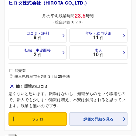
ヒロタ株式会社（HIROTA CO.,LTD.）
23.5
月の平均残業時間
時間
（総合評価 ★ 2.3）
口コミ・評判
年収・給与明細
9
11
件
件
転職・中途面接
求人
2
10
件
件
卸売業
岐阜県岐阜市玉姓町3丁目28番地
働く環境の口コミ
悪くないと思います。転勤はないし、知識がものをいう職場なの
で、新人でも少しずつ知識は増え、不安は解消されると思ってい
ます。残業も無いのでプラ...
フォロー
評価の詳細を見る