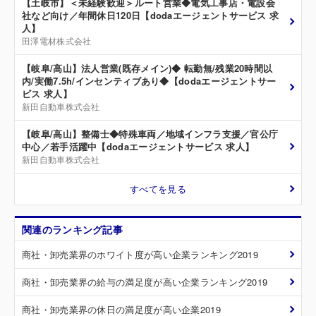
【土岐市】＜未経験歓迎＞ルート営業◆電気工事店・電設会
社など向け／年間休日120日【dodaエージェントサービス 求
人】
田澤電材株式会社
【岐阜/高山】法人営業(既存メイン)◆ 転勤無/残業20時間以
内/実働7.5h/インセンティブあり◆【dodaエージェントサー
ビス 求人】
新田自動車株式会社
【岐阜/高山】整備士◆特殊車両／地域インフラ支援／官公庁
中心／若手活躍中【dodaエージェントサービス 求人】
新田自動車株式会社
すべてを見る
関連のランキング記事
商社・卸売業界のホワイト度が高い企業ランキング2019
商社・卸売業界の給与の満足度が高い企業ランキング2019
商社・卸売業界の休日の満足度が高い企業2019