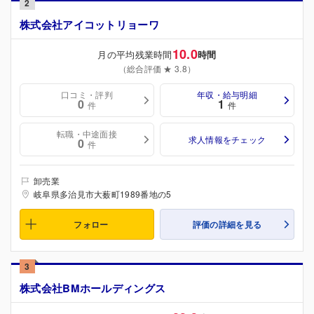
2
株式会社アイコットリョーワ
10.0
月の平均残業時間
時間
（総合評価 ★ 3.8）
口コミ・評判
年収・給与明細
0
1
件
件
転職・中途面接
求人情報をチェック
0
件
卸売業
岐阜県多治見市大薮町1989番地の5
フォロー
評価の詳細を見る
3
株式会社BMホールディングス