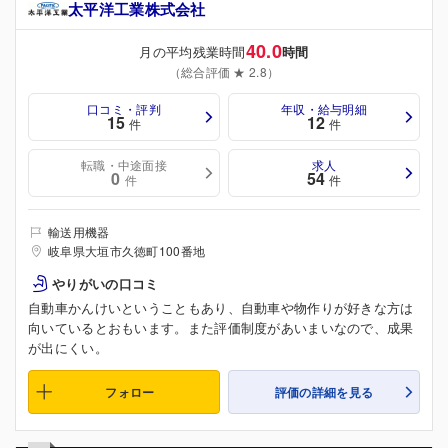
太平洋工業株式会社
40.0
月の平均残業時間
時間
（総合評価 ★ 2.8）
口コミ・評判
年収・給与明細
15
12
件
件
転職・中途面接
求人
0
54
件
件
輸送用機器
岐阜県大垣市久徳町100番地
やりがいの口コミ
自動車かんけいということもあり、自動車や物作りが好きな方は
向いているとおもいます。また評価制度があいまいなので、成果
が出にくい。
フォロー
評価の詳細を見る