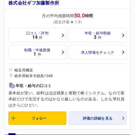
株式会社ギフ加藤製作所
50.0
月の平均残業時間
時間
（総合評価 ★ 1.9）
口コミ・評判
年収・給与明細
14
3
件
件
転職・中途面接
求人情報をチェック
1
件
輸送用機器
岐阜県岐阜市鏡島1348
年収・給与の口コミ
基本給が安い。給料はほぼ残業と夜勤で稼ぐシステム。なので基
本給だけで生活するのはかなり厳しいものがある。しかも準社員
はさらにひどい。
フォロー
評価の詳細を見る