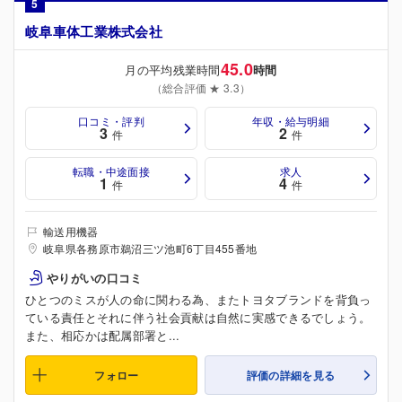
5
岐阜車体工業株式会社
45.0
月の平均残業時間
時間
（総合評価 ★ 3.3）
口コミ・評判
年収・給与明細
3
2
件
件
転職・中途面接
求人
1
4
件
件
輸送用機器
岐阜県各務原市鵜沼三ツ池町6丁目455番地
やりがいの口コミ
ひとつのミスが人の命に関わる為、またトヨタブランドを背負っ
ている責任とそれに伴う社会貢献は自然に実感できるでしょう。
また、相応かは配属部署と...
フォロー
評価の詳細を見る