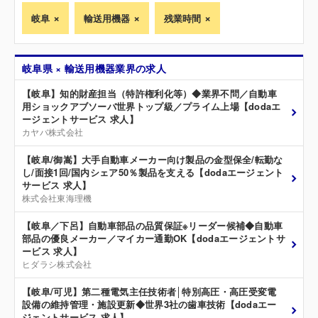
岐阜
輸送用機器
残業時間
岐阜県 × 輸送用機器業界の求人
【岐阜】知的財産担当（特許権利化等）◆業界不問／自動車
用ショックアブソーバ世界トップ級／プライム上場【dodaエ
ージェントサービス 求人】
カヤバ株式会社
【岐阜/御嵩】大手自動車メーカー向け製品の金型保全/転勤な
し/面接1回/国内シェア50％製品を支える【dodaエージェント
サービス 求人】
株式会社東海理機
【岐阜／下呂】自動車部品の品質保証※リーダー候補◆自動車
部品の優良メーカー／マイカー通勤OK【dodaエージェントサ
ービス 求人】
ヒダラシ株式会社
【岐阜/可児】第二種電気主任技術者│特別高圧・高圧受変電
設備の維持管理・施設更新◆世界3社の歯車技術【dodaエー
ジェントサービス 求人】