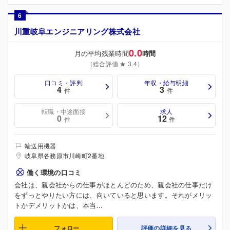
6
川重岐阜エンジニアリング株式会社
0.0
月の平均残業時間
時間
（総合評価 ★ 3.4）
口コミ・評判
年収・給与明細
4
3
件
件
転職・中途面接
求人
0
12
件
件
輸送用機器
岐阜県各務原市川崎町2番地
働く環境の口コミ
会社は、親会社からの仕事がほとんどのため、親会社の仕事だけ
をずっとやりたい方には、向いていると思います。それがメリッ
トかデメリットかは、本当...
フォロー
評価の詳細を見る