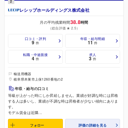
2
レシップホールディングス株式会社
38.8
月の平均残業時間
時間
（総合評価 ★ 2.5）
口コミ・評判
年収・給与明細
9
11
件
件
転職・中途面接
求人
4
3
件
件
輸送用機器
岐阜県本巣市上保1260番地の2
年収・給与の口コミ
等級が上がった時にしか昇給しません。業績が好調な時には昇格
する人は多いし、業績が不調な時は昇格者が少ない傾向にありま
す。
モデル賃金は近隣...
フォロー
評価の詳細を見る