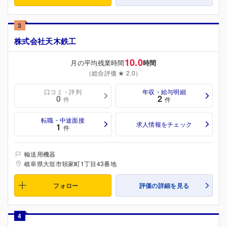
3
株式会社天木鉄工
10.0
月の平均残業時間
時間
（総合評価 ★ 2.0）
口コミ・評判
年収・給与明細
0
2
件
件
転職・中途面接
求人情報をチェック
1
件
輸送用機器
岐阜県大垣市領家町1丁目43番地
フォロー
評価の詳細を見る
4