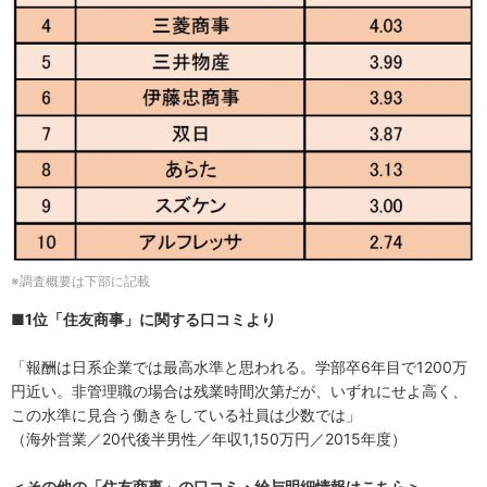
※調査概要は下部に記載
■1位「住友商事」に関する口コミより
「報酬は日系企業では最高水準と思われる。学部卒6年目で1200万
円近い。非管理職の場合は残業時間次第だが、いずれにせよ高く、
この水準に見合う働きをしている社員は少数では」
（海外営業／20代後半男性／年収1,150万円／2015年度）
＜その他の「住友商事」の口コミ・給与明細情報はこちら＞