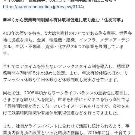
https://careerconnection.jp/review/3104/
■早くから残業時間削減や有休取得促進に取り組む「住友商事」
400年の歴史を持ち、5大総合商社のひとつである住友商事。世界各
地に拠点を持ち、金属、輸送機・建機、インフラ、メディア・デジ
タル、生活・不動産、資源・化学品の6つの事業を展開していま
す。
全社でコアタイムを持たないフレックスタイム制を導入し、標準勤
務時間を7時間15分と短めに設定。また、年次有給休暇のほか、リ
フレッシュ休暇や半日休暇など休暇制度も充実させています。
同社では、2005年頃からワークライフバランスの重要性に着目し、
さまざまな取り組みを開始。世界を相手にビジネスを行う商社では
「長時間労働が当たり前」というイメージもありますが、会社をあ
げて残業時間削減や有給休暇取得促進などを行ってきました。
また、社員がライフイベントに合わせて活躍し続けられるよう、事
業所内保育所の設置といった環境の整備も。2015年には、子育てサ