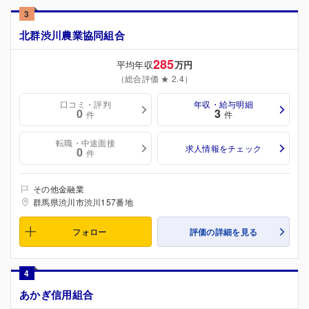
3
北群渋川農業協同組合
285
平均年収
万円
（総合評価 ★ 2.4）
口コミ・評判
年収・給与明細
0
3
件
件
転職・中途面接
求人情報をチェック
0
件
その他金融業
群馬県渋川市渋川157番地
フォロー
評価の詳細を見る
4
あかぎ信用組合