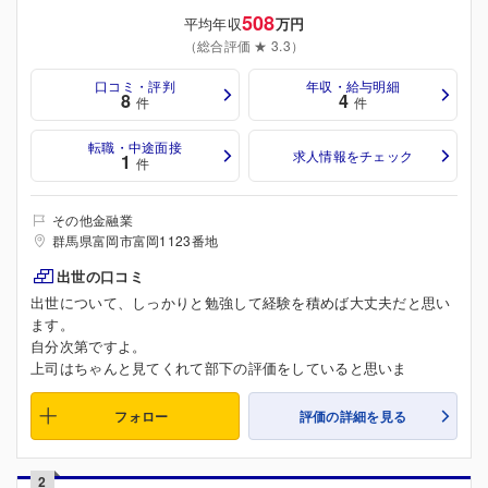
508
平均年収
万円
（総合評価 ★ 3.3）
口コミ・評判
年収・給与明細
8
4
件
件
転職・中途面接
求人情報をチェック
1
件
その他金融業
群馬県富岡市富岡1123番地
出世の口コミ
出世について、しっかりと勉強して経験を積めば大丈夫だと思い
ます。
自分次第ですよ。
上司はちゃんと見てくれて部下の評価をしていると思いま
フォロー
評価の詳細を見る
2