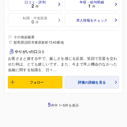
口コミ・評判
年収・給与明細
2
1
件
件
転職・中途面接
求人情報をチェック
0
件
その他金融業
群馬県沼田市東原新町1540番地
やりがいの口コミ
お客さまと接する中で、厳しさを感じる反面、笑顔で言葉を交わ
せた時は、とても嬉しいです。また、今まで学ぶ機会のなかった
金融に関する知識を、日々...
フォロー
評価の詳細を見る
5
件中 1~5件を表示