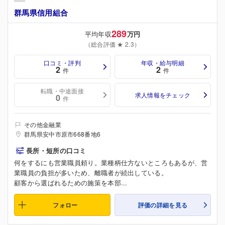
群馬県信用組合
289
平均年収
万円
（総合評価 ★ 2.3）
口コミ・評判
年収・給与明細
2
2
件
件
転職・中途面接
求人情報をチェック
0
件
その他金融業
群馬県安中市原市668番地6
長所・短所の口コミ
何をするにも営業職員頼り。業種柄仕方ないところもあるが、営
業職員の負担が多いため、離職者が続出している。
顧客から選ばれるための施策を本部...
フォロー
評価の詳細を見る