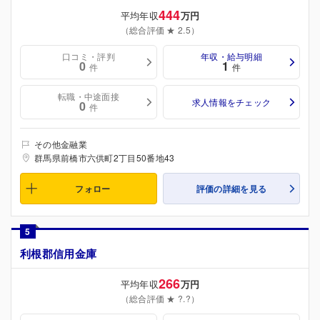
444
平均年収
万円
（総合評価 ★ 2.5）
口コミ・評判
年収・給与明細
0
1
件
件
転職・中途面接
求人情報をチェック
0
件
その他金融業
群馬県前橋市六供町2丁目50番地43
フォロー
評価の詳細を見る
5
利根郡信用金庫
266
平均年収
万円
（総合評価 ★ ?.?）