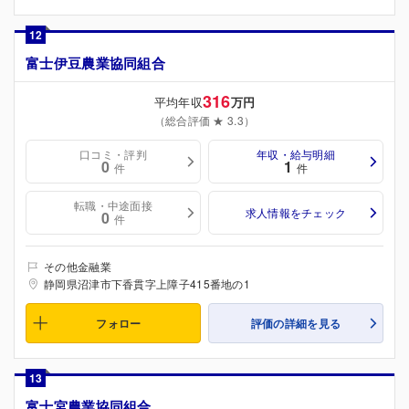
12
富士伊豆農業協同組合
316
平均年収
万円
（総合評価 ★ 3.3）
口コミ・評判
年収・給与明細
0
1
件
件
転職・中途面接
求人情報をチェック
0
件
その他金融業
静岡県沼津市下香貫字上障子415番地の1
フォロー
評価の詳細を見る
13
富士宮農業協同組合