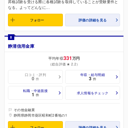
昇格試験を受ける際に各種試験を取得していることが受験要件と
なる。よってどんなに...
フォロー
評価の詳細を見る
8
静清信用金庫
331
平均年収
万円
（総合評価 ★ 2.2）
口コミ・評判
年収・給与明細
0
3
件
件
転職・中途面接
求人情報をチェック
1
件
その他金融業
静岡県静岡市葵区昭和町2番地の1
フォロー
評価の詳細を見る