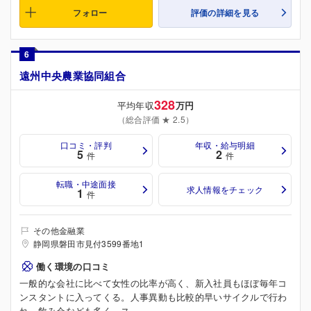
フォロー
評価の詳細を見る
6
遠州中央農業協同組合
328
平均年収
万円
（総合評価 ★ 2.5）
口コミ・評判
年収・給与明細
5
2
件
件
転職・中途面接
求人情報をチェック
1
件
その他金融業
静岡県磐田市見付3599番地1
働く環境の口コミ
一般的な会社に比べて女性の比率が高く、新入社員もほぼ毎年コ
ンスタントに入ってくる。人事異動も比較的早いサイクルで行わ
れ、飲み会なども多く、ス...