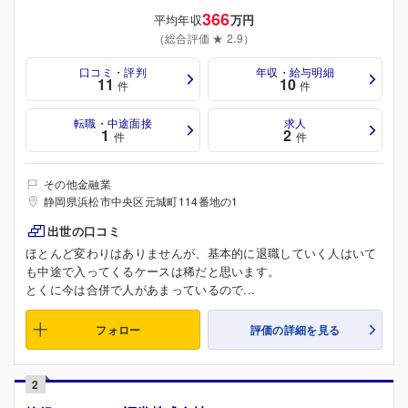
366
平均年収
万円
（総合評価 ★ 2.9）
口コミ・評判
年収・給与明細
11
10
件
件
転職・中途面接
求人
1
2
件
件
その他金融業
静岡県浜松市中央区元城町114番地の1
出世の口コミ
ほとんど変わりはありませんが、基本的に退職していく人はいて
も中途で入ってくるケースは稀だと思います。
とくに今は合併で人があまっているので...
フォロー
評価の詳細を見る
2