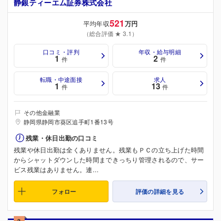
静銀ティーエム証券株式会社
521
平均年収
万円
（総合評価 ★ 3.1）
口コミ・評判
年収・給与明細
1
2
件
件
転職・中途面接
求人
1
13
件
件
その他金融業
静岡県静岡市葵区追手町1番13号
残業・休日出勤の口コミ
残業や休日出勤は全くありません。残業もＰＣの立ち上げた時間
からシャットダウンした時間まできっちり管理されるので、サー
ビス残業はありません。連...
フォロー
評価の詳細を見る