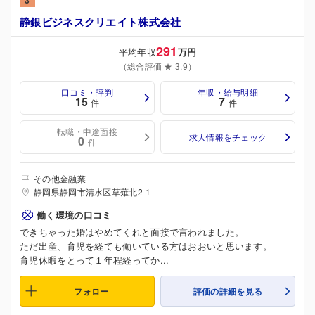
3
静銀ビジネスクリエイト株式会社
291
平均年収
万円
（総合評価 ★ 3.9）
口コミ・評判
年収・給与明細
15
7
件
件
転職・中途面接
求人情報をチェック
0
件
その他金融業
静岡県静岡市清水区草薙北2-1
働く環境の口コミ
できちゃった婚はやめてくれと面接で言われました。
ただ出産、育児を経ても働いている方はおおいと思います。
育児休暇をとって１年程経ってか...
フォロー
評価の詳細を見る