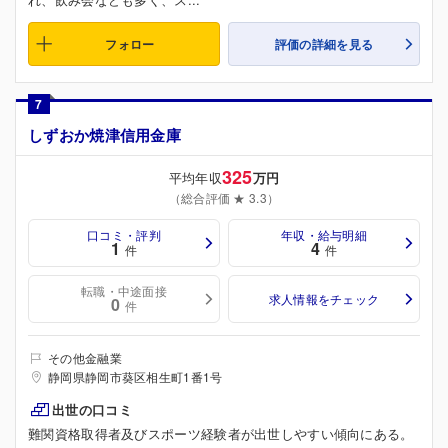
フォロー
評価の詳細を見る
7
しずおか焼津信用金庫
325
平均年収
万円
（総合評価 ★ 3.3）
口コミ・評判
年収・給与明細
1
4
件
件
転職・中途面接
求人情報をチェック
0
件
その他金融業
静岡県静岡市葵区相生町1番1号
出世の口コミ
難関資格取得者及びスポーツ経験者が出世しやすい傾向にある。