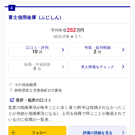
4
富士信用金庫（ふじしん）
252
平均年収
万円
（総合評価 ★ 3.1）
口コミ・評判
年収・給与明細
10
2
件
件
転職・中途面接
求人情報をチェック
0
件
その他金融業
静岡県富士市青島町212番地
長所・短所の口コミ
監査の指摘事項が毎年ごとに全く違う(昨年は指摘されなかったこ
とが何故か指摘事項になる)、上司を役職で呼ぶことが徹底されて
いるのに役職の一覧表...
フォロー
評価の詳細を見る