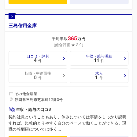
5
三島信用金庫
365
平均年収
万円
（総合評価 ★ 2.9）
口コミ・評判
年収・給与明細
4
11
件
件
転職・中途面接
求人
0
1
件
件
その他金融業
静岡県三島市芝本町12番3号
年収・給与の口コミ
契約社員ということもあり、休みについては事情をしっかり説明
すれば、比較的とりやすく自分のペースで働くことができる。現
職の報酬額については多く...