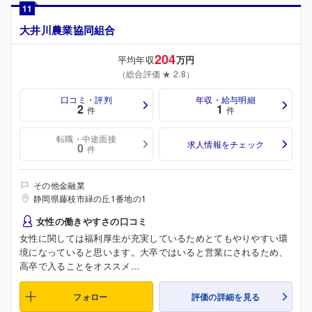
11
大井川農業協同組合
204
平均年収
万円
（総合評価 ★ 2.8）
口コミ・評判
年収・給与明細
2
1
件
件
転職・中途面接
求人情報をチェック
0
件
その他金融業
静岡県藤枝市緑の丘1番地の1
女性の働きやすさの口コミ
女性に関しては福利厚生が充実しているためとてもやりやすい環
境になっていると思います。大卒ではいると営業にされるため、
高卒で入ることをオススメ...
フォロー
評価の詳細を見る