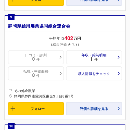
9
静岡県信用農業協同組合連合会
402
平均年収
万円
（総合評価 ★ ?.?）
口コミ・評判
年収・給与明細
0
1
件
件
転職・中途面接
求人情報をチェック
0
件
その他金融業
静岡県静岡市駿河区曲金3丁目8番1号
フォロー
評価の詳細を見る
10