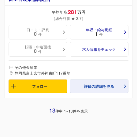
281
平均年収
万円
（総合評価 ★ 2.7）
口コミ・評判
年収・給与明細
0
1
件
件
転職・中途面接
求人情報をチェック
0
件
その他金融業
静岡県富士宮市外神東町117番地
フォロー
評価の詳細を見る
13
件中 1~13件を表示