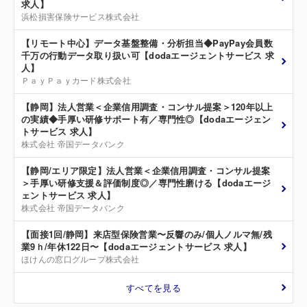
求人】
浜松損害保険サービス株式会社
【リモート中心】データ基盤整備・分析担当◆PayPay会員数
千万の行動データ取り扱い可【dodaエージェントサービス 求
人】
ＰａｙＰａｙカード株式会社
【静岡】法人営業＜企業信用調査・コンサル提案＞120年以上
の実績◆手厚い研修サポート有／専門性◎【dodaエージェン
トサービス 求人】
株式会社 帝国データバンク
【静岡/エリア限定】法人営業＜企業信用調査・コンサル提案
＞手厚い研修支援＆評価制度◎／専門性磨ける【dodaエージ
ェントサービス 求人】
株式会社 帝国データバンク
【面接1回/静岡】来店型保険営業〜反響のみ/個人ノルマ無/残
業9ｈ/年休122日〜【dodaエージェントサービス 求人】
ほけんの窓口グループ株式会社
すべてを見る