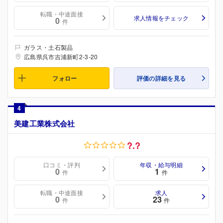
転職・中途面接
求人情報をチェック
0
件
ガラス・土石製品
広島県呉市吉浦新町2-3-20
フォロー
評価の詳細を見る
4
美建工業株式会社
?.?
口コミ・評判
年収・給与明細
0
1
件
件
転職・中途面接
求人
0
23
件
件