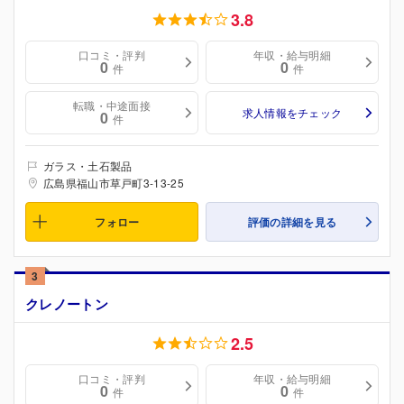
3.8
口コミ・評判
年収・給与明細
0
0
件
件
転職・中途面接
求人情報をチェック
0
件
ガラス・土石製品
広島県福山市草戸町3-13-25
フォロー
評価の詳細を見る
3
クレノートン
2.5
口コミ・評判
年収・給与明細
0
0
件
件