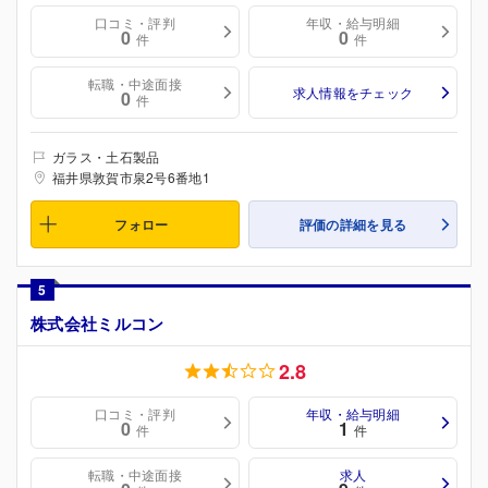
口コミ・評判
年収・給与明細
0
0
件
件
転職・中途面接
求人情報をチェック
0
件
ガラス・土石製品
福井県敦賀市泉2号6番地1
フォロー
評価の詳細を見る
5
株式会社ミルコン
2.8
口コミ・評判
年収・給与明細
0
1
件
件
転職・中途面接
求人