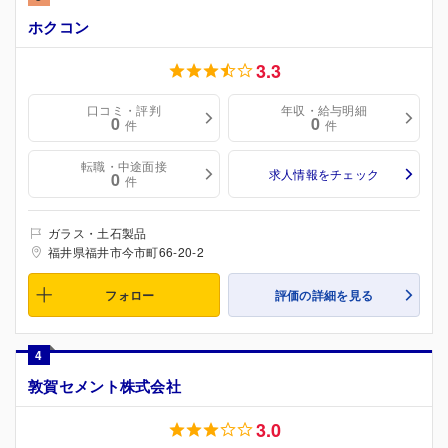
ホクコン
3.3
口コミ・評判
年収・給与明細
0
0
件
件
転職・中途面接
求人情報をチェック
0
件
ガラス・土石製品
福井県福井市今市町66-20-2
フォロー
評価の詳細を見る
4
敦賀セメント株式会社
3.0