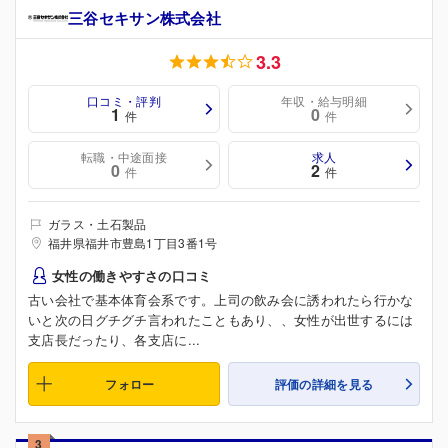
三谷セキサン株式会社
3.3
口コミ・評判
年収・給与明細
1
0
件
件
転職・中途面接
求人
0
2
件
件
ガラス・土石製品
福井県福井市豊島1丁目3番1号
女性の働きやすさの口コミ
古い会社で基本体育会系です。上司の飲み会に誘われたら行かな
いと次の日グチグチ言われたこともあり、、女性が出世するには
支店長だったり、各支店に...
フォロー
評価の詳細を見る
3