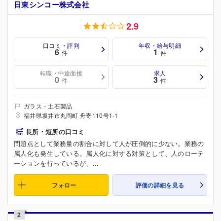
日東シンコー株式会社
2.9
口コミ・評判
年収・給与明細
6
1
件
件
転職・中途面接
求人
0
3
件
件
ガラス・土石製品
福井県坂井市丸岡町 舟寄110号1-1
長所・短所の口コミ
問題点として業務量の割合に対して人が圧倒的に少ない。業務の
属人化も発生している。属人化に対する対策として、人のローテ
ーションを行っているが、...
フォロー
評価の詳細を見る
2