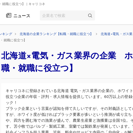
・就職に役立つ】
| キャリコネ
ニュース
ンキング
北海道の企業ランキング【転職・就職に役立つ】
北海道×電気・ガス
職・就職に役立つ】
北海道×電気・ガス業界の企業 
職・就職に役立つ】
キャリコネに登録されている北海道 電気・ガス業界の企業の、ホワイ
役立つ企業の年収・評判・求人情報を提供しています。60万以上の登
ック！
ブラック企業という言葉が認知を得て久しいですが、その対義語として
すが、ホワイト度が低ければブラック要素が多いという推測が成り立ち
や、四方を囲む海での漁業が盛んで、農業生産量と漁獲量は全国1位。
す。苫小牧ではパルプ・製紙工業、室蘭では製鉄業が発展しています。
社会インフラを担う業界。近年、料金やサービス内容の「自由化」が解