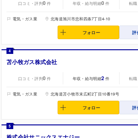
0
0
口コミ・評判
年収・給与明細
転職
件
件
電気・ガス業
北海道旭川市忠和四条7丁目4-10
フォロー
評
4
苫小牧ガス株式会社
0
2
口コミ・評判
年収・給与明細
転職
件
件
電気・ガス業
北海道苫小牧市末広町2丁目10番19号
フォロー
評
5
株式会社サニックスエナジー