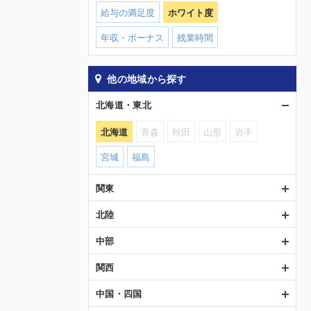
給与の満足度
ホワイト度
年収・ボーナス
残業時間
他の地域から探す
北海道・東北
北海道
青森
秋田
山形
岩手
宮城
福島
関東
北陸
中部
関西
中国・四国