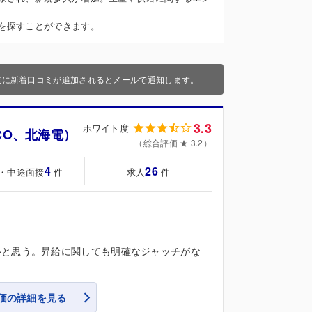
を探すことができます。
業に新着口コミが追加されるとメールで通知します。
3.3
ホワイト度
CO、北海電）
（総合評価 ★ 3.2）
4
26
・中途面接
求人
件
件
いと思う。昇給に関しても明確なジャッチがな
価の詳細を見る