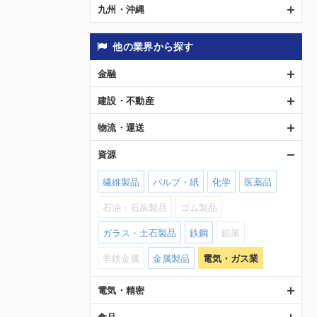
九州・沖縄
他の業界から探す
金融
建設・不動産
物流・運送
資源
繊維製品
パルプ・紙
化学
医薬品
石油・石炭製品
ゴム製品
ガラス・土石製品
鉄鋼
鉱業
非鉄金属
金属製品
電気・ガス業
電気・精密
食品