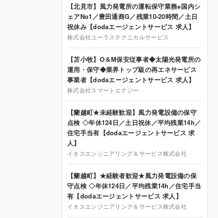
【北見市】風力発電所の運転保守業務※国内シ
ェアNo1／豊田通商G／残業10-20時間／土日
祝休み【dodaエージェントサービス 求人】
株式会社ユーラステクニカルサービス
【苫小牧】O＆M保安従事者◆太陽光発電所の
運用・保守◆業界トップ級の再エネサービス
事業者【dodaエージェントサービス 求人】
株式会社スマートエナジー
【蘭越町★未経験歓迎】風力発電設備の保守
点検 ◇年休124日／土日祝休／平均残業14h／
住宅手当有【dodaエージェントサービス 求
人】
イオスエンジニアリング＆サービス株式会社
【蘭越町】★経験者歓迎★風力発電設備の保
守点検 ◇年休124日／平均残業14h／住宅手当
有【dodaエージェントサービス 求人】
イオスエンジニアリング＆サービス株式会社