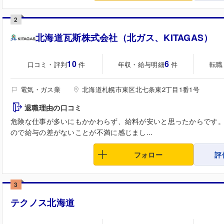
2
北海道瓦斯株式会社（北ガス、KITAGAS）
10
6
口コミ・評判
年収・給与明細
転職
件
件
電気・ガス業
北海道札幌市東区北七条東2丁目1番1号
退職理由の口コミ
危険な仕事が多いにもかかわらず、給料が安いと思ったからです
ので給与の差がないことが不満に感じまし...
フォロー
評
3
テクノス北海道