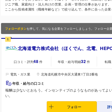
ジニア職、家庭向け・法人向けの営業、企画・管理の仕事があります。
ここから投稿者属性（職種年齢など）で絞り込んで、条件に合った企業
フォローボタン
を押して、気になる企業をフォローしましょう。フォロー企
1
北海道電力株式会社（ほくでん、北電、HEP
48
32
口コミ・評判
年収・給与明細
転職
件
件
電気・ガス業
北海道札幌市中央区大通東1丁目2番地
年収・給与の口コミ
報酬は少ないとおもう。インセンティブのようなものがあってよ
い。
フォロー
評