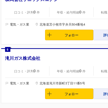
0
0
口コミ・評判
年収・給与明細
転職
件
件
電気・ガス業
北海道苫小牧市字弁天504番地4
フォロー
評
6
滝川ガス株式会社
0
0
口コミ・評判
年収・給与明細
転職
件
件
電気・ガス業
北海道滝川市新町3丁目11番5号
フォロー
評