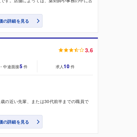
点です。店舗によっては、薬剤師や事務の中に古
価の詳細を見る
3.6
5
10
・中途面接
求人
件
件
歳の近い先輩、または30代前半までの職員で
価の詳細を見る