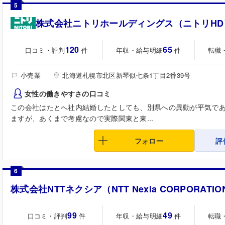
5
株式会社ニトリホールディングス（ニトリHD
120
65
口コミ・評判
年収・給与明細
転職
件
件
小売業
北海道札幌市北区新琴似七条1丁目2番39号
女性の働きやすさの口コミ
この会社はたとへ社内結婚したとしても、別県への異動が平気で
ますが、あくまで考慮なので実際関東と東...
フォロー
評
6
株式会社NTTネクシア（NTT Nexia CORPORATIO
99
49
口コミ・評判
年収・給与明細
転職
件
件