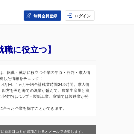
無料会員登録
ログイン
就職に役立つ】
は、転職・就活に役立つ企業の年収・評判・求人情
投稿した情報をチェック！
.4万円、1ヵ月平均合計残業時間24.9時間。求人情
や、四方を囲む海での漁業が盛んで、農業生産量と漁
苫小牧ではパルプ・製紙工業、室蘭では製鉄業が発
に合った企業を探すことができます。
業に新着口コミが追加されるとメールで通知します。