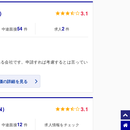
）
3.1
54
2
・中途面接
求人
件
件
ある会社です。申請すれば考慮するとは言ってい
価の詳細を見る
N）
3.1
12
・中途面接
求人情報をチェック
件