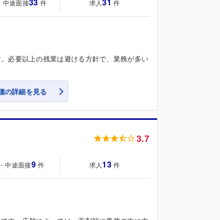
33
31
・中途面接
求人
件
件
す。必要以上の残業は避ける方針で、業務が多い
価の詳細を見る
3.7
9
13
・中途面接
求人
件
件