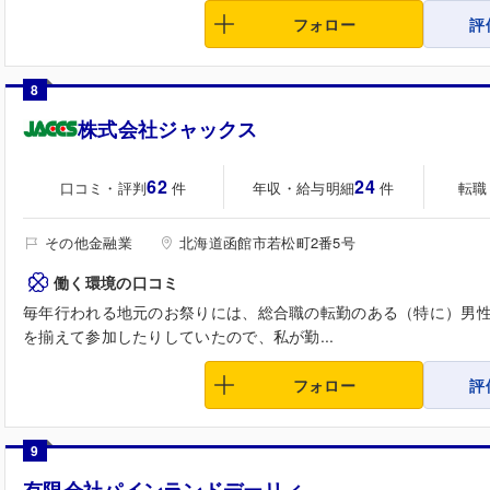
フォロー
評
8
株式会社ジャックス
62
24
口コミ・評判
年収・給与明細
転職
件
件
その他金融業
北海道函館市若松町2番5号
働く環境の口コミ
毎年行われる地元のお祭りには、総合職の転勤のある（特に）男
を揃えて参加したりしていたので、私が勤...
フォロー
評
9