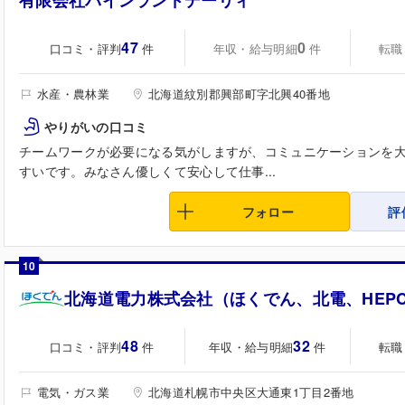
有限会社パインランドデーリィ
47
0
口コミ・評判
年収・給与明細
転職
件
件
水産・農林業
北海道紋別郡興部町字北興40番地
やりがいの口コミ
チームワークが必要になる気がしますが、コミュニケーションを
すいです。みなさん優しくて安心して仕事...
フォロー
評
10
北海道電力株式会社（ほくでん、北電、HEP
48
32
口コミ・評判
年収・給与明細
転職
件
件
電気・ガス業
北海道札幌市中央区大通東1丁目2番地