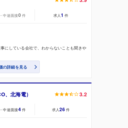
3.9
0
1
・中途面接
求人
件
件
大事にしている会社で、わからないことも聞きや
価の詳細を見る
CO、北海電）
3.2
4
26
・中途面接
求人
件
件