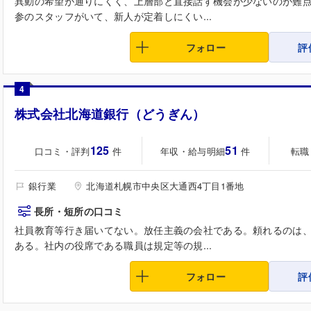
異動の希望が通りにくく、上層部と直接話す機会が少ないのが難
参のスタッフがいて、新人が定着しにくい...
フォロー
評
4
株式会社北海道銀行（どうぎん）
125
51
口コミ・評判
年収・給与明細
転職
件
件
銀行業
北海道札幌市中央区大通西4丁目1番地
長所・短所の口コミ
社員教育等行き届いてない。放任主義の会社である。頼れるのは、
ある。社内の役席である職員は規定等の規...
フォロー
評