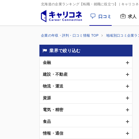
北海道の企業ランキング【転職・就職に役立つ】
| キャリコネ
口コミ
求人
企業の年収・評判・口コミ情報 TOP
地域別口コミ企業ラ
業界で絞り込む
金融
建設・不動産
物流・運送
資源
電気・精密
食品
情報・通信