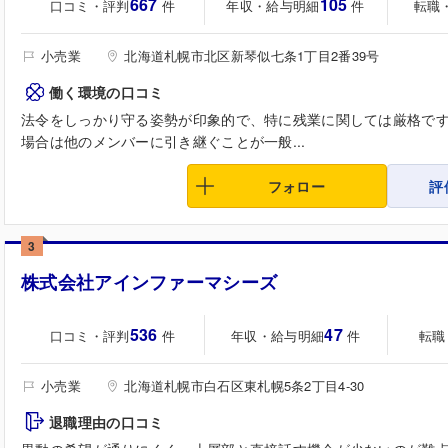
667
105
口コミ・評判
年収・給与明細
転職
件
件
小売業
北海道札幌市北区新琴似七条1丁目2番39号
働く環境の口コミ
法令をしっかり守る姿勢が印象的で、特に残業に関しては厳格で
場合は他のメンバーに引き継ぐことが一般...
フォロー
評
3
株式会社アインファーマシーズ
536
47
口コミ・評判
年収・給与明細
転職
件
件
小売業
北海道札幌市白石区東札幌5条2丁目4-30
退職理由の口コミ