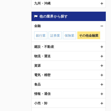
九州・沖縄
他の業界から探す
金融
銀行業
証券業
保険業
その他金融業
建設・不動産
物流・運送
資源
電気・精密
食品
情報・通信
小売・卸