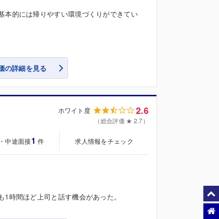
基本的には帰りやすい環境づくりができてい
価の詳細を見る
2.6
ホワイト度
（総合評価 ★ 2.7）
1
・中途面接
求人情報をチェック
件
も1時間ほど上司と話す機会があった。