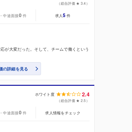
（総合評価 ★ 3.4）
0
5
・中途面接
求人
件
件
対応が大変だった。そして、チームで働くという
価の詳細を見る
2.4
ホワイト度
（総合評価 ★ 2.5）
0
・中途面接
求人情報をチェック
件