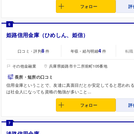
フォロー
評
6
姫路信用金庫（ひめしん、姫信）
8
4
口コミ・評判
年収・給与明細
転職
件
件
その他金融業
兵庫県姫路市十二所前町105番地
長所・短所の口コミ
信用金庫ということで、友達に真面目だとか安定してると思われ
は社会人になっても資格の勉強が多いこと...
フォロー
評
7
淡路信用金庫