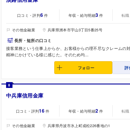
6
3
口コミ・評判
年収・給与明細
転職
件
件
その他金融業
兵庫県洲本市宇山3丁目5番25号
長所・短所の口コミ
接客業務という仕事上からか、お客様からの理不尽なクレームの
精神にかけている様に感じた。そのため均...
フォロー
評
8
中兵庫信用金庫
16
2
口コミ・評判
年収・給与明細
転職
件
件
その他金融業
兵庫県丹波市氷上町成松226番地の1