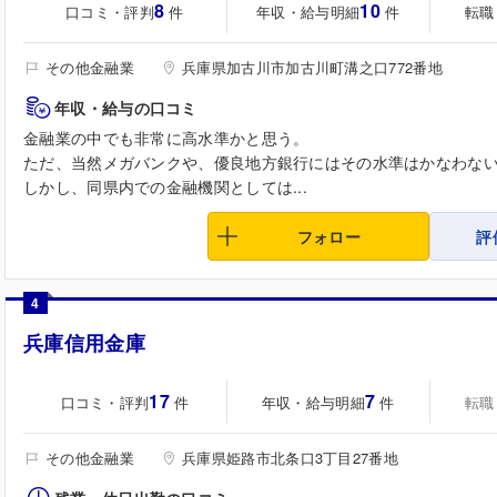
8
10
口コミ・評判
年収・給与明細
転職
件
件
その他金融業
兵庫県加古川市加古川町溝之口772番地
年収・給与の口コミ
金融業の中でも非常に高水準かと思う。
ただ、当然メガバンクや、優良地方銀行にはその水準はかなわな
しかし、同県内での金融機関としては...
フォロー
評
4
兵庫信用金庫
17
7
口コミ・評判
年収・給与明細
転職
件
件
その他金融業
兵庫県姫路市北条口3丁目27番地