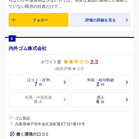
ていない既存の社員だけで...
フォロー
評価の詳細を見る
6
内外ゴム株式会社
2.3
ホワイト度
（総合評価 ★ 2.3）
口コミ・評判
年収・給与明細
7
2
件
件
転職・中途面接
求人
0
6
件
件
ゴム製品
兵庫県神戸市中央区栄町通4丁目1番10号
働く環境の口コミ