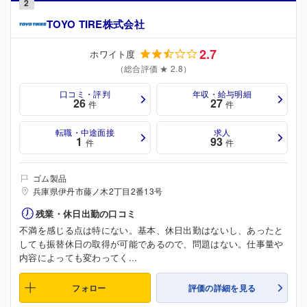
2
TOYO TIRE株式会社
2.7
ホワイト度
（総合評価 ★ 2.8）
口コミ・評判
年収・給与明細
26
27
件
件
転職・中途面接
求人
1
93
件
件
ゴム製品
兵庫県伊丹市藤ノ木2丁目2番13号
残業・休日出勤の口コミ
不満を感じる点は特にない。基本、休日出勤はないし、あったと
しても振替休日の取得が可能であるので、問題はない。仕事量や
内容によっても変わってく...
フォロー
評価の詳細を見る