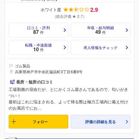
2.9
ホワイト度
（総合評価 ★ 2.7）
口コミ・評判
年収・給与明細
87
49
件
件
転職・中途面接
求人情報をチェック
10
件
ゴム製品
兵庫県神戸市中央区脇浜町3丁目6番9号
長所・短所の口コミ
工場勤務の宿命だが、とにかくゴム屋さんであるので、匂いがき
つい！
最初はこれに悩まされる、よって帰る際は極力工場内に備え付け
のお風呂でにお...
フォロー
評価の詳細を見る