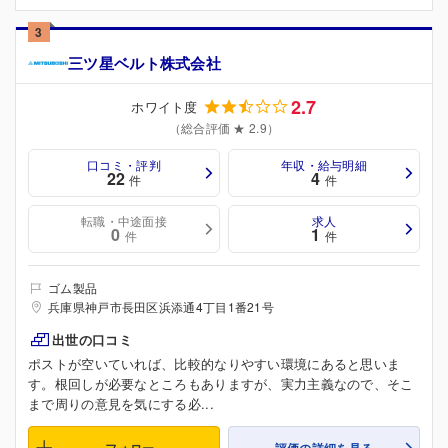
3
三ツ星ベルト株式会社
2.7
ホワイト度
（総合評価 ★ 2.9）
口コミ・評判
年収・給与明細
22
4
件
件
転職・中途面接
求人
0
1
件
件
ゴム製品
兵庫県神戸市長田区浜添通4丁目1番21号
出世の口コミ
ポストが空いていれば、比較的なりやすい環境にあると思いま
す。根回しが必要なところもありますが、実力主義なので、そこ
まで周りの意見を気にする必...
フォロー
評価の詳細を見る