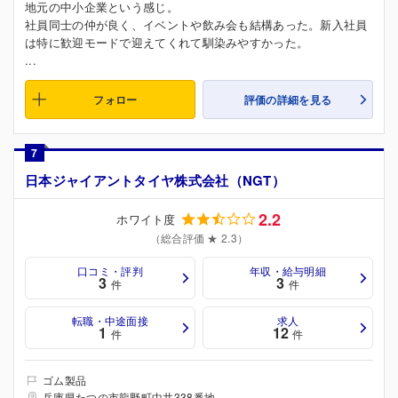
地元の中小企業という感じ。
社員同士の仲が良く、イベントや飲み会も結構あった。新入社員
は特に歓迎モードで迎えてくれて馴染みやすかった。
...
フォロー
評価の詳細を見る
7
日本ジャイアントタイヤ株式会社（NGT）
2.2
ホワイト度
（総合評価 ★ 2.3）
口コミ・評判
年収・給与明細
3
3
件
件
転職・中途面接
求人
1
12
件
件
ゴム製品
兵庫県たつの市龍野町中井338番地