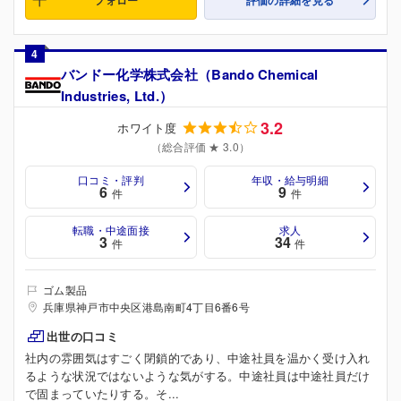
4
バンドー化学株式会社（Bando Chemical
Industries, Ltd.）
3.2
ホワイト度
（総合評価 ★ 3.0）
口コミ・評判
年収・給与明細
6
9
件
件
転職・中途面接
求人
3
34
件
件
ゴム製品
兵庫県神戸市中央区港島南町4丁目6番6号
出世の口コミ
社内の雰囲気はすごく閉鎖的であり、中途社員を温かく受け入れ
るような状況ではないような気がする。中途社員は中途社員だけ
で固まっていたりする。そ...