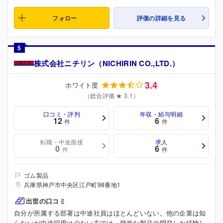
フォロー
評価の詳細を見る
5
株式会社ニチリン（NICHIRIN CO.,LTD.）
3.4
ホワイト度
（総合評価 ★ 3.1）
口コミ・評判
年収・給与明細
12
6
件
件
転職・中途面接
求人
0
6
件
件
ゴム製品
兵庫県神戸市中央区江戸町98番地1
出世の口コミ
自分が所属する部署は中途社員はほとんどいない。他の企業は知
らないが中途採用は少ない方では。簡単な製品の開発しか経験し