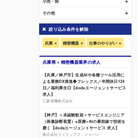
小売・卸
その他
絞り込み条件を解除
兵庫
精密機器
仕事のやりがい
兵庫県 × 精密機器業界の求人
【兵庫／神戸市】生成AIや各種ツール活用に
よる業務DX推進◆フレックス／年間休日124
日／福利厚生◎【dodaエージェントサービス
求人】
三菱電機株式会社
【神戸】＜未経験歓迎＞サービスエンジニア
（画像診断装置）※医療×AIの最前線で技術を
磨く【dodaエージェントサービス 求人】
株式会社フィリップス・ジャパン