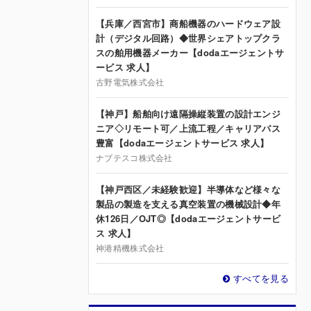
【兵庫／西宮市】商船機器のハードウェア設
計（デジタル回路）◆世界シェアトップクラ
スの舶用機器メーカー【dodaエージェントサ
ービス 求人】
古野電気株式会社
【神戸】船舶向け遠隔操縦装置の設計エンジ
ニア◇リモート可／上流工程／キャリアパス
豊富【dodaエージェントサービス 求人】
ナブテスコ株式会社
【神戸西区／未経験歓迎】半導体など様々な
製品の製造を支える真空装置の機械設計◆年
休126日／OJT◎【dodaエージェントサービ
ス 求人】
神港精機株式会社
すべてを見る