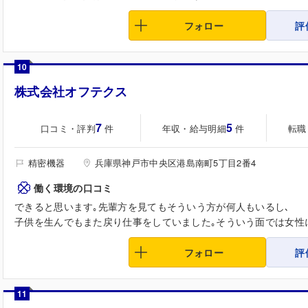
フォロー
評
10
株式会社オフテクス
7
5
口コミ・評判
年収・給与明細
転職
件
件
精密機器
兵庫県神戸市中央区港島南町5丁目2番4
働く環境の口コミ
できると思います｡先輩方を見てもそういう方が何人もいるし､
子供を生んでもまた戻り仕事をしていました｡そういう面では女性に
フォロー
評
11