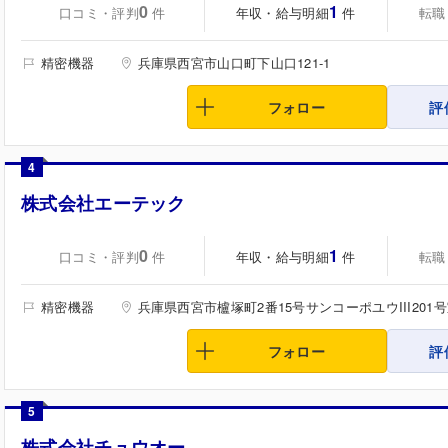
0
1
口コミ・評判
年収・給与明細
転職
件
件
精密機器
兵庫県西宮市山口町下山口121-1
フォロー
評
4
株式会社エーテック
0
1
口コミ・評判
年収・給与明細
転職
件
件
精密機器
兵庫県西宮市櫨塚町2番15号サンコーポユウIII201
フォロー
評
5
株式会社チュウオー