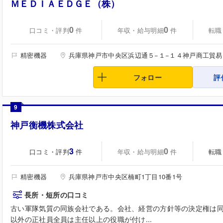
ＭＥＤＩＡＥＤＧＥ（株）
0
0
口コミ・評判
年収・給与明細
転職
件
件
精密機器
兵庫県神戸市中央区浜辺通５−１−１４神戸商工貿
フォロー
評
9
神戸衡機株式会社
3
0
口コミ・評判
年収・給与明細
転職
件
件
精密機器
兵庫県神戸市中央区楠町1丁目10番1号
長所・短所の口コミ
古い軍隊気質の同族会社である。会社、経営の方針等の決定権は
以外の正社員全員は主任以上の役職が付け...