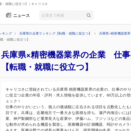
職・就職に役立つ】
| キャリコネ
ニュース
ンキング
兵庫県の企業ランキング【転職・就職に役立つ】
兵庫県×精密機器業
転職・就職に役立つ】
兵庫県×精密機器業界の企業 仕
【転職・就職に役立つ】
キャリコネに登録されている兵庫県 精密機器業界の企業の、仕事のや
に役立つ企業の年収・評判・求人情報を提供しています。60万以上の
ェック！
仕事のやりがいという、個人の価値観に左右される項目を点数化したも
目です。兵庫は、近畿地方で一番大きな面積を持ち、瀬戸内海沿いには
業、神戸製鋼所など重厚長大な産業や、伊藤ハム、フジッコなどの食品
な動作が求められる機器を製造し、医療機器や計測機器、時計やカメラ
みます。医療分野での成長が業界をけん引。研究開発や生産、マーケテ