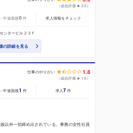
（総合評価 ★ 3.0）
0
・中途面接
求人情報をチェック
件
易センタービル２３Ｆ
価の詳細を見る
1.8
仕事のやりがい
（総合評価 ★ 1.6）
1
7
・中途面接
求人
件
件
同族以外一切締め出されている。事務の女性社員