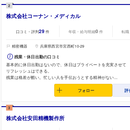
2
株式会社コーナン・メディカル
29
0
口コミ・評判
年収・給与明細
転職
件
件
精密機器
兵庫県西宮市宮西町10-29
残業・休日出勤の口コミ
基本的に休日出勤はないので、休日はプライベートを充実させて
リフレッシュはできる。
残業は格差が酷い。忙しい人を手伝おうとする精神がない...
フォロー
評
3
株式会社安田精機製作所