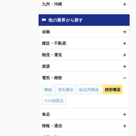
九州・沖縄
他の業界から探す
金融
建設・不動産
物流・運送
資源
電気・精密
機械
電気機器
輸送用機器
精密機器
その他製品
食品
情報・通信