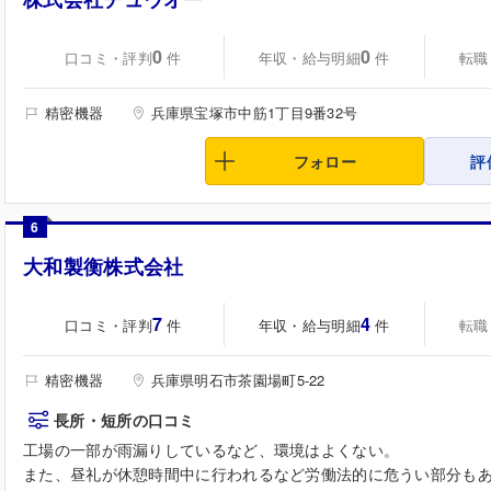
0
0
口コミ・評判
年収・給与明細
転職
件
件
精密機器
兵庫県宝塚市中筋1丁目9番32号
フォロー
評
6
大和製衡株式会社
7
4
口コミ・評判
年収・給与明細
転職
件
件
精密機器
兵庫県明石市茶園場町5-22
長所・短所の口コミ
工場の一部が雨漏りしているなど、環境はよくない。
また、昼礼が休憩時間中に行われるなど労働法的に危うい部分もあり