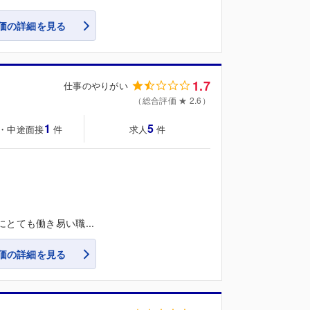
価の詳細を見る
1.7
仕事のやりがい
（総合評価 ★ 2.6）
1
5
・中途面接
求人
件
件
とても働き易い職...
価の詳細を見る