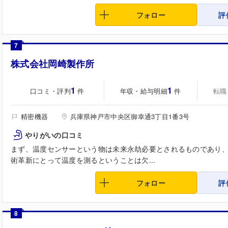
フォロー
評
7
株式会社岡崎製作所
1
1
口コミ・評判
年収・給与明細
転職
件
件
精密機器
兵庫県神戸市中央区御幸通3丁目1番3号
やりがいの口コミ
まず、温度センサーという物は未来永劫必要とされるものであり
術革新にとって温度を測るということは欠...
フォロー
評
8