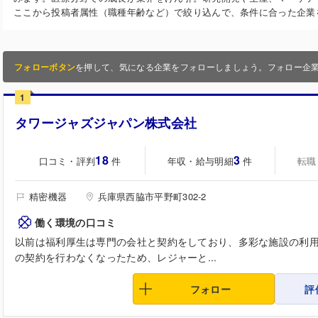
ここから投稿者属性（職種年齢など）で絞り込んで、条件に合った企業
フォローボタン
を押して、気になる企業をフォローしましょう。フォロー企
1
タワージャズジャパン株式会社
18
3
口コミ・評判
年収・給与明細
転職
件
件
精密機器
兵庫県西脇市平野町302-2
働く環境の口コミ
以前は福利厚生は専門の会社と契約をしており、多彩な施設の利
の契約を行わなくなったため、レジャーと...
フォロー
評