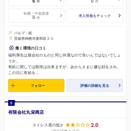
6
0
件
件
転職・中途面接
求人情報をチェック
0
件
パルプ・紙
茨城県神栖市東和田２３
働く環境の口コミ
福利厚生は親会社のものと同じ待遇なので良いんではないでしょ
うか。
有給に関しては取得は出来ますが、あからさまに嫌な顔をされ、
この日に有給を...
フォロー
評価の詳細を見る
5
有限会社丸栄商店
2.0
ストレス度の低さ
（総合評価 ★ 3.2）