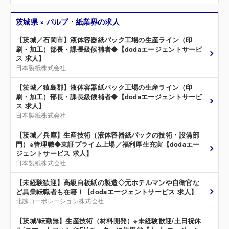
茨城県 × パルプ・紙業界の求人
【茨城／石岡市】液体容器紙パック工場の生産ライン（印
刷・加工）部長・課長級候補者◆【dodaエージェントサービ
ス 求人】
日本製紙株式会社
【茨城／猿島郡】液体容器紙パック工場の生産ライン（印
刷・加工）部長・課長級候補者◆【dodaエージェントサービ
ス 求人】
日本製紙株式会社
【茨城／兵庫】生産技術（液体容器紙パックの技術・設備部
門）※管理職◆東証プライム上場／福利厚生充実【dodaエー
ジェントサービス 求人】
日本製紙株式会社
【未経験歓迎】高級白板紙の製造◇元ホテルマンや自衛官な
ど異業転職者も在籍！【dodaエージェントサービス 求人】
北越コーポレーション株式会社
【茨城/転勤無】生産技術（材料開発）※未経験歓迎/土日祝休