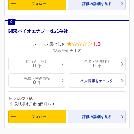
フォロー
評価の詳細を見る
9
関東バイオエナジー株式会社
1.0
ストレス度の低さ
（総合評価 ★ 1.0）
口コミ・評判
年収・給与明細
0
0
件
件
転職・中途面接
求人情報をチェック
0
件
パルプ・紙
茨城県水戸市酒門町770
フォロー
評価の詳細を見る