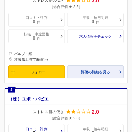
3.0
ストレス度の低さ
（総合評価 ★ 2.5）
口コミ・評判
年収・給与明細
0
0
件
件
転職・中途面接
求人情報をチェック
0
件
パルプ・紙
茨城県土浦市東崎1-7
フォロー
評価の詳細を見る
4
（株）ユポ・パピエ
2.0
ストレス度の低さ
（総合評価 ★ 2.8）
口コミ・評判
年収・給与明細