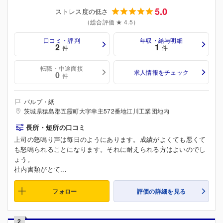
5.0
ストレス度の低さ
（総合評価 ★ 4.5）
口コミ・評判
年収・給与明細
2
1
件
件
転職・中途面接
求人情報をチェック
0
件
パルプ・紙
茨城県猿島郡五霞町大字幸主572番地江川工業団地内
長所・短所の口コミ
上司の怒鳴り声は毎日のようにあります。成績がよくても悪くて
も怒鳴られることになります。それに耐えられる方はよいのでし
ょう。
社内書類がとて...
フォロー
評価の詳細を見る
2