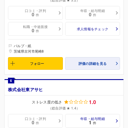
口コミ・評判
年収・給与明細
0
0
件
件
転職・中途面接
求人情報をチェック
0
件
パルプ・紙
茨城県古河市尾崎8
フォロー
評価の詳細を見る
6
株式会社東アサヒ
1.0
ストレス度の低さ
（総合評価 ★ 1.4）
口コミ・評判
年収・給与明細
0
1
件
件