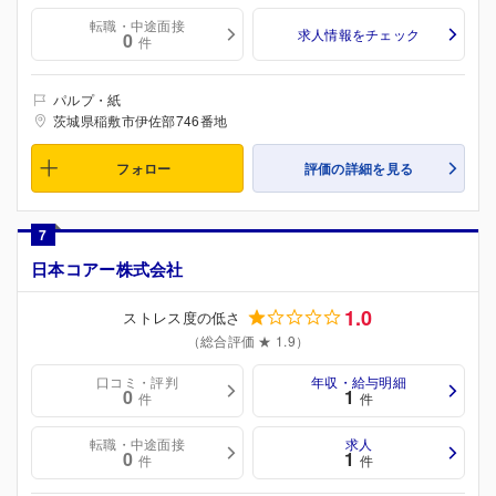
転職・中途面接
求人情報をチェック
0
件
パルプ・紙
茨城県稲敷市伊佐部746番地
フォロー
評価の詳細を見る
7
日本コアー株式会社
1.0
ストレス度の低さ
（総合評価 ★ 1.9）
口コミ・評判
年収・給与明細
0
1
件
件
転職・中途面接
求人
0
1
件
件