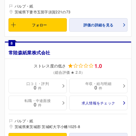
パルプ・紙
茨城県下妻市五箇字須賀221の73
フォロー
評価の詳細を見る
8
常陸森紙業株式会社
1.0
ストレス度の低さ
（総合評価 ★ 2.0）
口コミ・評判
年収・給与明細
0
0
件
件
転職・中途面接
求人情報をチェック
0
件
パルプ・紙
茨城県東茨城郡 茨城町大字小幡1025-8