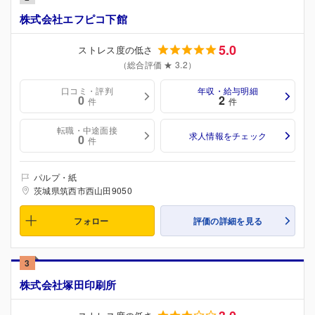
株式会社エフピコ下館
5.0
ストレス度の低さ
（総合評価 ★ 3.2）
口コミ・評判
年収・給与明細
0
2
件
件
転職・中途面接
求人情報をチェック
0
件
パルプ・紙
茨城県筑西市西山田9050
フォロー
評価の詳細を見る
3
株式会社塚田印刷所