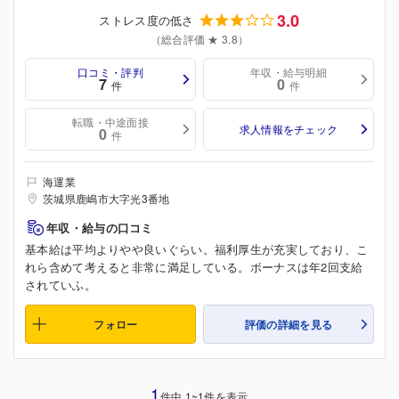
3.0
ストレス度の低さ
（総合評価 ★ 3.8）
口コミ・評判
年収・給与明細
7
0
件
件
転職・中途面接
求人情報をチェック
0
件
海運業
茨城県鹿嶋市大字光3番地
年収・給与の口コミ
基本給は平均よりやや良いぐらい。福利厚生が充実しており、こ
れら含めて考えると非常に満足している。ボーナスは年2回支給
されていふ。
フォロー
評価の詳細を見る
1
件中 1~1件を表示