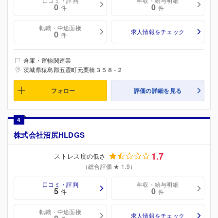
口コミ・評判
年収・給与明細
0
0
件
件
転職・中途面接
求人情報をチェック
0
件
倉庫・運輸関連業
茨城県猿島郡五霞町元栗橋３５８−２
フォロー
評価の詳細を見る
4
株式会社沼尻HLDGS
1.7
ストレス度の低さ
（総合評価 ★ 1.9）
口コミ・評判
年収・給与明細
5
0
件
件
転職・中途面接
求人情報をチェック