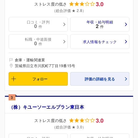
3.0
ストレス度の低さ
（総合評価 ★ 2.8）
口コミ・評判
年収・給与明細
0
2
件
件
転職・中途面接
求人情報をチェック
0
件
倉庫・運輸関連業
茨城県日立市川尻町7丁目19番15号
フォロー
評価の詳細を見る
3
（株）キユーソーエルプラン東日本
3.0
ストレス度の低さ
（総合評価 ★ 3.0）