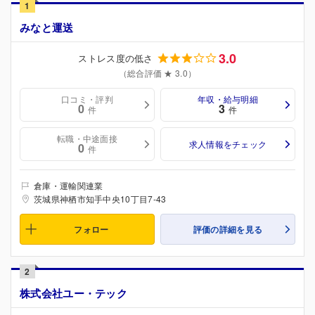
1
みなと運送
3.0
ストレス度の低さ
（総合評価 ★ 3.0）
口コミ・評判
年収・給与明細
0
3
件
件
転職・中途面接
求人情報をチェック
0
件
倉庫・運輸関連業
茨城県神栖市知手中央10丁目7-43
フォロー
評価の詳細を見る
2
株式会社ユー・テック