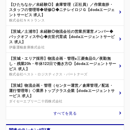
【ひたちなか／未経験◎】倉庫管理（正社員）／作業進捗・
スタッフの管理等◆研修◎◆ニチレイロジＧ【dodaエージェ
ントサービス 求人】
株式会社ＮＫトランス
【茨城／土浦市】未経験◎物流会社の営業所運営メンバー◆
バックオフィス中心◆次世代育成【dodaエージェントサービ
ス 求人】
伊藤運輸倉庫株式会社
【茨城・エリア採用】物流企画・管理※三菱食品G／夜勤無
し・残業20h・年休122日で働き方◎【dodaエージェントサー
ビス 求人】
株式会社ベスト・ロジスティクス・パートナーズ
【茨城】物流企画・管理（センター運営／倉庫管理／配送・
運行管理等）◇業界トップクラス企業【dodaエージェントサ
ービス 求人】
ダイセーエブリー二十四株式会社
すべてを見る
関連のランキング記事