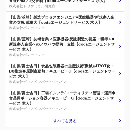
東証PRM／2交替制【dodaエージェントサービス 求人】
株式会社トリケミカル研究所
【山梨/韮崎】製造プロセスエンジニア■医療機器/新規参入企
業の支援/裁量大【dodaエージェントサービス 求人】
株式会社バンディック
【山梨/韮崎】技術営業＜医療機器/受託製造の提案・獲得＞■
新規参入企業へのノウハウ提供・支援【dodaエージェントサ
ービス 求人】
株式会社バンディック
【山梨/富士吉田】食品包装容器の生産技術(機械)※IT/OT化・
DX推進◆原則夜勤無／キユーピーG【dodaエージェントサー
ビス 求人】
株式会社ディスペンパックジャパン
【山梨/富士吉田】工場インフラ/ユーティリティ管理・運用◆
食品用ポーション容器／キユーピーG【dodaエージェントサ
ービス 求人】
株式会社ディスペンパックジャパン
すべてを見る