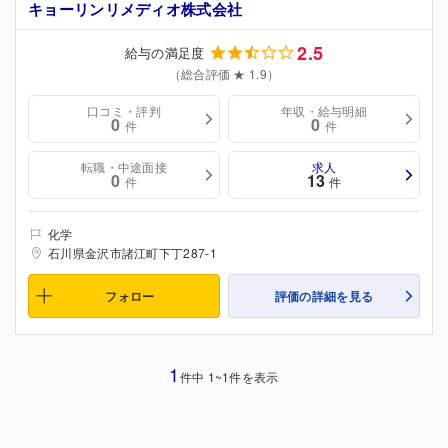
キョーリンリメディオ株式会社
2.5
給与の満足度
（総合評価 ★ 1.9）
口コミ・評判
年収・給与明細
0
0
件
件
転職・中途面接
求人
0
13
件
件
化学
石川県金沢市諸江町下丁287-1
フォロー
評価の詳細を見る
1
件中 1~1件を表示