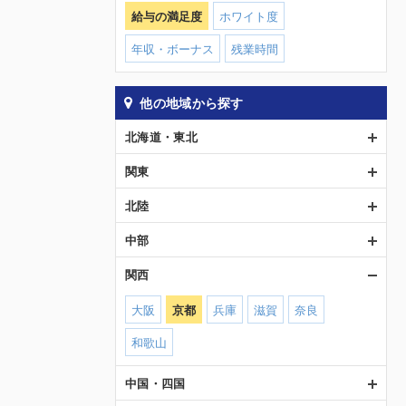
給与の満足度
ホワイト度
年収・ボーナス
残業時間
他の地域から探す
北海道・東北
関東
北陸
中部
関西
大阪
京都
兵庫
滋賀
奈良
和歌山
中国・四国