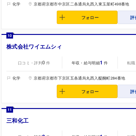
化学
京都府京都市中京区二条通烏丸西入東玉屋町498番地
フォロー
評
10
株式会社ワイエムシィ
0
1
口コミ・評判
年収・給与明細
転職
件
件
化学
京都府京都市下京区五条通烏丸西入醍醐町284番地
フォロー
評
11
三和化工