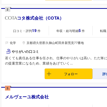
2
コタ株式会社（COTA）
19
5
口コミ・評判
年収・給与明細
転職
件
件
化学
京都府久世郡久御山町田井新荒見77番地
やりがいの口コミ
若くても責任ある仕事を任され、仕事のやりがいは高い。ただ単
の提案営業になるため、業績をあげていく...
フォロー
評
3
メルヴェーユ株式会社