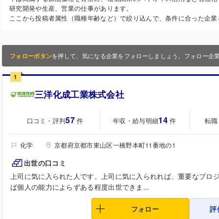
研究開発や生産、営業の仕事があります。
ここから投稿者属性（職種年齢など）で絞り込んで、条件に合った企業
フォローボタン
を押して、気になる企業をフォローしましょう。フォロー企
1
三洋化成工業株式会社
57
14
口コミ・評判
年収・給与明細
転職
件
件
化学
京都府京都市東山区一橋野本町11番地の1
出世の口コミ
上司に気に入られた人です。上司に気に入られれば、重要なプロ
ば個人の能力によらずある程度出世できま...
フォロー
評