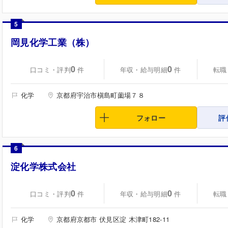
5
岡見化学工業（株）
0
0
口コミ・評判
年収・給与明細
転職
件
件
化学
京都府宇治市槇島町薗場７８
フォロー
評
6
淀化学株式会社
0
0
口コミ・評判
年収・給与明細
転職
件
件
化学
京都府京都市 伏見区淀 木津町182-11