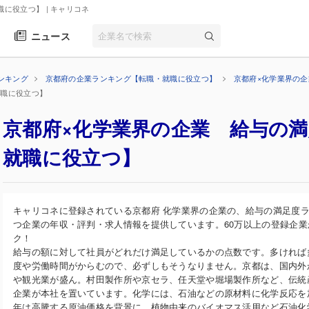
職に役立つ】
| キャリコネ
ニュース
ンキング
京都府の企業ランキング【転職・就職に役立つ】
京都府×化学業界の
就職に役立つ】
京都府×化学業界の企業 給与の
就職に役立つ】
キャリコネに登録されている京都府 化学業界の企業の、給与の満足度
つ企業の年収・評判・求人情報を提供しています。60万以上の登録企
ク！
給与の額に対して社員がどれだけ満足しているかの点数です。多ければ
度や労働時間がからむので、必ずしもそうなりません。京都は、国内外か
や観光業が盛ん。村田製作所や京セラ、任天堂や堀場製作所など、伝統
企業が本社を置いています。化学には、石油などの原材料に化学反応を
年は高騰する原油価格を背景に、植物由来のバイオマス活用など石油化