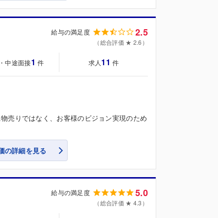
2.5
給与の満足度
（総合評価 ★ 2.6）
1
11
・中途面接
求人
件
件
に物売りではなく、お客様のビジョン実現のため
価の詳細を見る
5.0
給与の満足度
（総合評価 ★ 4.3）