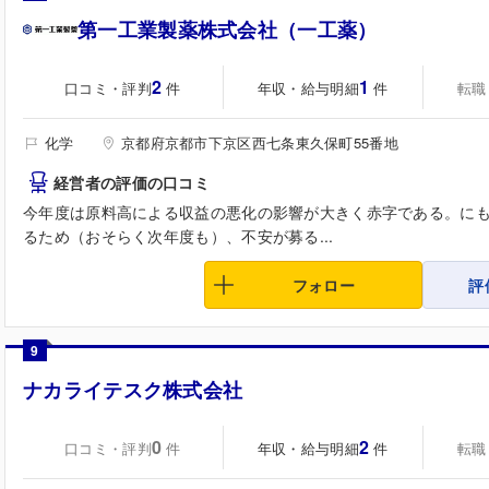
第一工業製薬株式会社（一工薬）
2
1
口コミ・評判
年収・給与明細
転職
件
件
化学
京都府京都市下京区西七条東久保町55番地
経営者の評価の口コミ
今年度は原料高による収益の悪化の影響が大きく赤字である。に
るため（おそらく次年度も）、不安が募る...
フォロー
評
9
ナカライテスク株式会社
0
2
口コミ・評判
年収・給与明細
転職
件
件