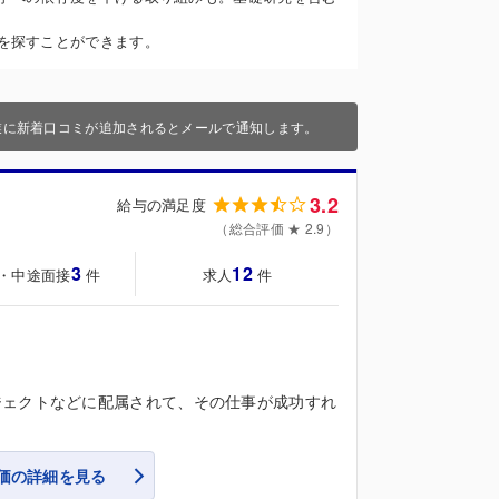
を探すことができます。
業に新着口コミが追加されるとメールで通知します。
3.2
給与の満足度
（総合評価 ★ 2.9）
3
12
・中途面接
求人
件
件
ジェクトなどに配属されて、その仕事が成功すれ
価の詳細を見る