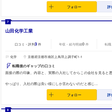
フォロー
評
7
山田化学工業
3
0
口コミ・評判
年収・給与明細
転職
件
件
化学
京都府京都市南区上鳥羽上調子町1-1
転職後のギャップの口コミ
面接の際の印象、内容と、実際の入社してからこの会社を見ると
やっぱり、入社の際は良い様にしか言わないのだと感じ...
フォロー
評
8