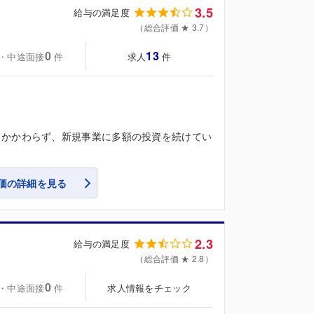
3.5
給与の満足度
（総合評価 ★ 3.7）
0
13
・中途面接
求人
件
件
もかかわらず、新規事業に多額の投資を続けてい
価の詳細を見る
2.3
給与の満足度
（総合評価 ★ 2.8）
0
・中途面接
求人情報をチェック
件