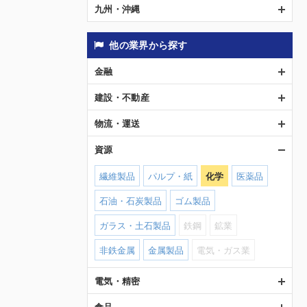
九州・沖縄
他の業界から探す
金融
建設・不動産
物流・運送
資源
繊維製品
パルプ・紙
化学
医薬品
石油・石炭製品
ゴム製品
ガラス・土石製品
鉄鋼
鉱業
非鉄金属
金属製品
電気・ガス業
電気・精密
食品