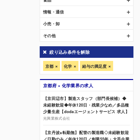
情報・通信
小売・卸
その他
絞り込み条件を解除
京都
化学
給与の満足度
京都府 × 化学業界の求人
【京田辺市】製造スタッフ（部門長候補）◆
未経験歓迎◆年休120日・残業少なめ／多品種
少量生産【dodaエージェントサービス 求人】
光興業株式会社
【京丹波※転勤無】配管の製造職◇未経験歓迎
／日勤のみ／年休120日／創業55年・大手企業