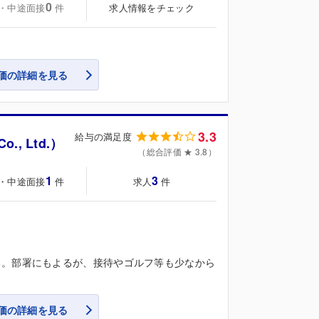
0
・中途面接
求人情報をチェック
件
価の詳細を見る
3.3
給与の満足度
., Ltd.）
（総合評価 ★ 3.8）
1
3
・中途面接
求人
件
件
る。部署にもよるが、接待やゴルフ等も少なから
価の詳細を見る