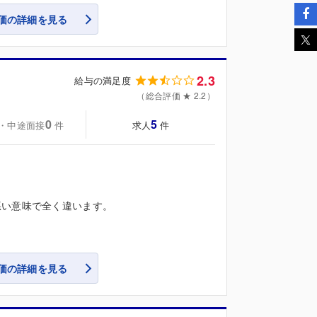
価の詳細を見る
2.3
給与の満足度
（総合評価 ★ 2.2）
0
5
・中途面接
求人
件
件
悪い意味で全く違います。
価の詳細を見る