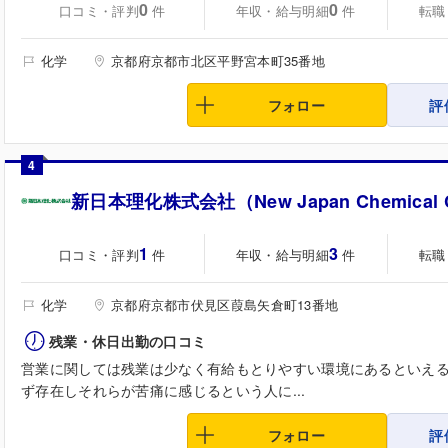
0
0
口コミ・評判
年収・給与明細
転職
件
件
化学
京都府京都市北区平野宮本町35番地
フォロー
評
4
新日本理化株式会社（New Japan Chemical Co
1
3
口コミ・評判
年収・給与明細
転職
件
件
化学
京都府京都市伏見区葭島矢倉町13番地
残業・休日出勤の口コミ
営業に関しては残業は少なく有給もとりやすい環境にあるといえ
ず存在しそれらが苦痛に感じるという人に...
フォロー
評