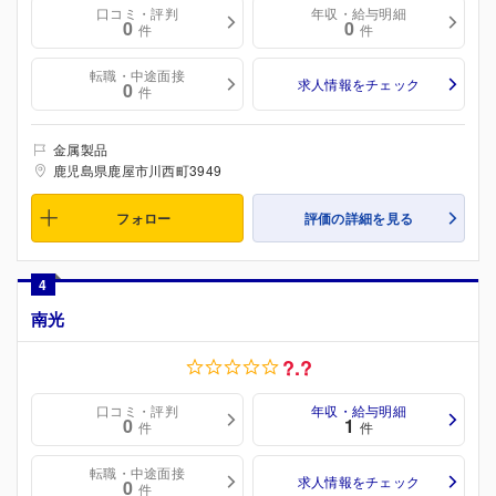
口コミ・評判
年収・給与明細
0
0
件
件
転職・中途面接
求人情報をチェック
0
件
金属製品
鹿児島県鹿屋市川西町3949
フォロー
評価の詳細を見る
4
南光
?.?
口コミ・評判
年収・給与明細
0
1
件
件
転職・中途面接
求人情報をチェック
0
件