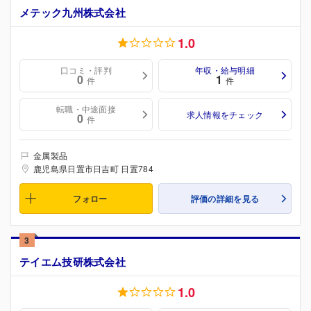
メテック九州株式会社
1.0
口コミ・評判
年収・給与明細
0
1
件
件
転職・中途面接
求人情報をチェック
0
件
金属製品
鹿児島県日置市日吉町 日置784
フォロー
評価の詳細を見る
3
テイエム技研株式会社
1.0