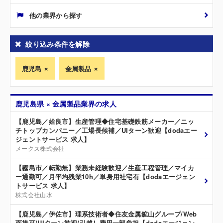
他の業界から探す
絞り込み条件を解除
鹿児島
金属製品
鹿児島県 × 金属製品業界の求人
【鹿児島／姶良市】生産管理◆住宅基礎鉄筋メーカー／ニッ
チトップカンパニー／工場長候補／UIターン歓迎【dodaエー
ジェントサービス 求人】
メークス株式会社
【霧島市／転勤無】業務未経験歓迎／生産工程管理／マイカ
ー通勤可／月平均残業10h／単身用社宅有【dodaエージェン
トサービス 求人】
株式会社山水
【鹿児島／伊佐市】理系技術者◆住友金属鉱山グループ/Web
面接可/UIターン歓迎/引越し費用一部負担【dodaエージェン