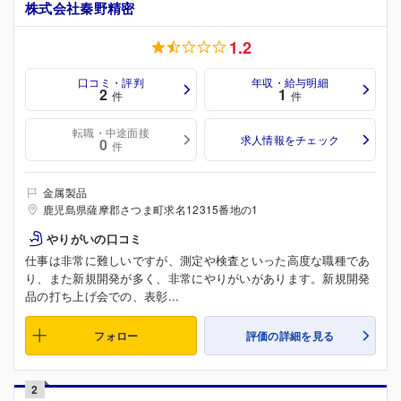
株式会社秦野精密
1.2
口コミ・評判
年収・給与明細
2
1
件
件
転職・中途面接
求人情報をチェック
0
件
金属製品
鹿児島県薩摩郡さつま町求名12315番地の1
やりがいの口コミ
仕事は非常に難しいですが、測定や検査といった高度な職種であ
り、また新規開発が多く、非常にやりがいがあります。新規開発
品の打ち上げ会での、表彰...
フォロー
評価の詳細を見る
2