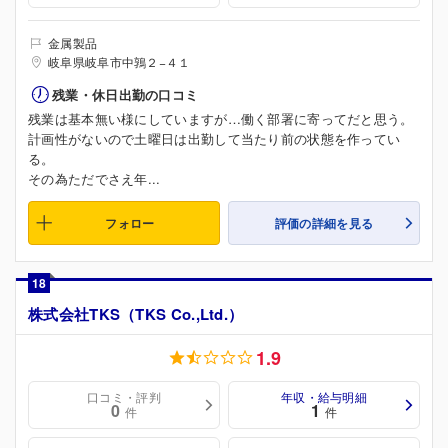
金属製品
岐阜県岐阜市中鶉２−４１
残業・休日出勤の口コミ
残業は基本無い様にしていますが…働く部署に寄ってだと思う。
計画性がないので土曜日は出勤して当たり前の状態を作ってい
る。
その為ただでさえ年...
フォロー
評価の詳細を見る
18
株式会社TKS（TKS Co.,Ltd.）
1.9
口コミ・評判
年収・給与明細
0
1
件
件