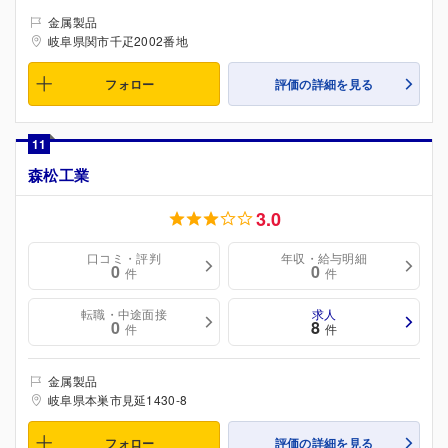
金属製品
岐阜県関市千疋2002番地
フォロー
評価の詳細を見る
11
森松工業
3.0
口コミ・評判
年収・給与明細
0
0
件
件
転職・中途面接
求人
0
8
件
件
金属製品
岐阜県本巣市見延1430-8
フォロー
評価の詳細を見る