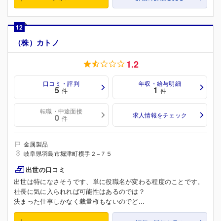
12
（株）カトノ
1.2
口コミ・評判
年収・給与明細
5
1
件
件
転職・中途面接
求人情報をチェック
0
件
金属製品
岐阜県羽島市堀津町横手２−７５
出世の口コミ
出世は特になさそうです、単に役職名が変わる程度のことです。
社長に気に入られれば可能性はあるのでは？
決まった仕事しかなく裁量権もないのでど...