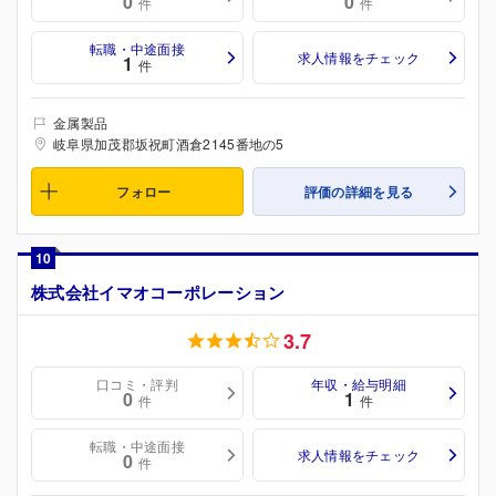
0
0
件
件
転職・中途面接
求人情報をチェック
1
件
金属製品
岐阜県加茂郡坂祝町酒倉2145番地の5
フォロー
評価の詳細を見る
10
株式会社イマオコーポレーション
3.7
口コミ・評判
年収・給与明細
0
1
件
件
転職・中途面接
求人情報をチェック
0
件