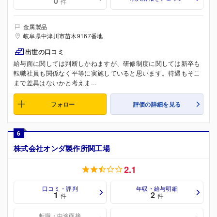
0
件
金属製品
岐阜県中津川市苗木9167番地
出世の口コミ
給与面に関しては判断しかねますが、研修制度に関しては新卒も
転職社員も関係なく平等に実施していると思います。待遇もそこ
まで差異はないかと考えま...
フォロー
評価の詳細を見る
6
株式会社オンダ製作所関工場
2.1
口コミ・評判
年収・給与明細
1
2
件
件
転職・中途面接