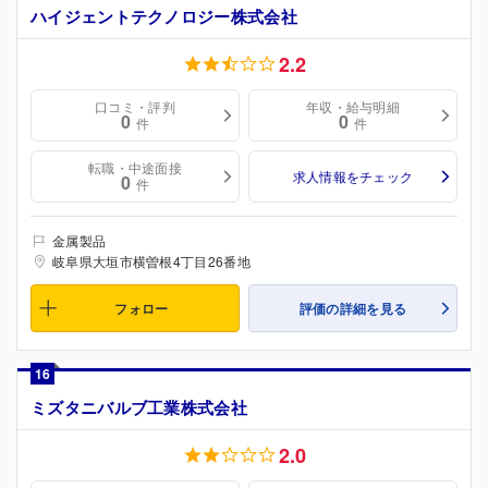
ハイジェントテクノロジー株式会社
2.2
口コミ・評判
年収・給与明細
0
0
件
件
転職・中途面接
求人情報をチェック
0
件
金属製品
岐阜県大垣市横曽根4丁目26番地
フォロー
評価の詳細を見る
16
ミズタニバルブ工業株式会社
2.0