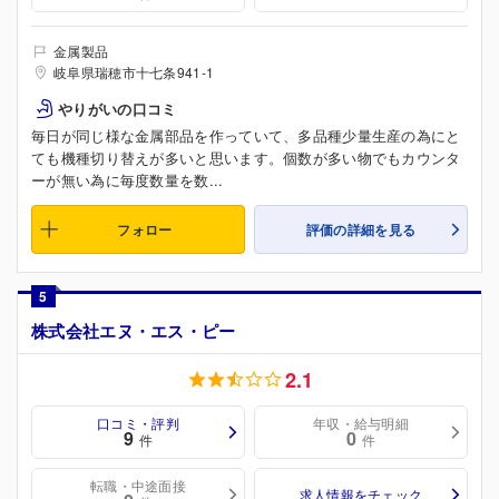
金属製品
岐阜県瑞穂市十七条941-1
やりがいの口コミ
毎日が同じ様な金属部品を作っていて、多品種少量生産の為にと
ても機種切り替えが多いと思います。個数が多い物でもカウンタ
ーが無い為に毎度数量を数...
フォロー
評価の詳細を見る
5
株式会社エヌ・エス・ピー
2.1
口コミ・評判
年収・給与明細
9
0
件
件
転職・中途面接
求人情報をチェック