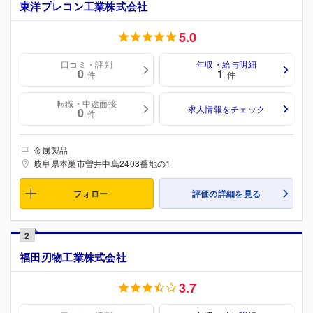
東洋プレコン工業株式会社
5.0
口コミ・評判
年収・給与明細
0
1
件
件
転職・中途面接
求人情報をチェック
0
件
金属製品
岐阜県本巣市曽井中島2408番地の1
フォロー
評価の詳細を見る
2
福田刃物工業株式会社
3.7