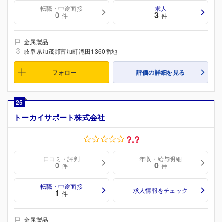
転職・中途面接
求人
0
3
件
件
金属製品
岐阜県加茂郡富加町滝田1360番地
フォロー
評価の詳細を見る
25
トーカイサポート株式会社
?.?
口コミ・評判
年収・給与明細
0
0
件
件
転職・中途面接
求人情報をチェック
1
件
金属製品