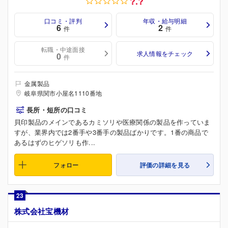
?.?
口コミ・評判
年収・給与明細
6
2
件
件
転職・中途面接
求人情報をチェック
0
件
金属製品
岐阜県関市小屋名1110番地
長所・短所の口コミ
貝印製品のメインであるカミソリや医療関係の製品を作っていま
すが、業界内では2番手や3番手の製品ばかりです。1番の商品で
あるはずのヒゲソリも作...
フォロー
評価の詳細を見る
23
株式会社宝機材