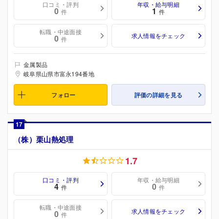
口コミ・評判
年収・給与明細
0
1
件
件
転職・中途面接
求人情報をチェック
0
件
金属製品
岐阜県山県市富永194番地
フォロー
評価の詳細を見る
17
（株）栗山熱処理
1.7
口コミ・評判
年収・給与明細
4
0
件
件
転職・中途面接
求人情報をチェック
0
件