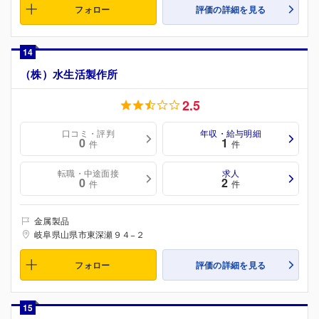
フォロー
評価の詳細を見る
14
（株）水生活製作所
2.5
口コミ・評判
年収・給与明細
0
1
件
件
転職・中途面接
求人
0
2
件
件
金属製品
岐阜県山県市東深瀬９４−２
フォロー
評価の詳細を見る
15