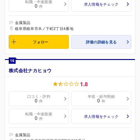
転職・中途面接
求人情報をチェック
0
件
金属製品
岐阜県岐阜市木ノ下町2丁目4番地
フォロー
評価の詳細を見る
19
株式会社ナカヒョウ
1.8
口コミ・評判
年収・給与明細
0
0
件
件
転職・中途面接
求人情報をチェック
0
件
金属製品