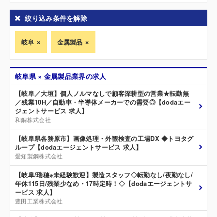
絞り込み条件を解除
岐阜
金属製品
岐阜県 × 金属製品業界の求人
【岐阜／大垣】個人ノルマなしで顧客深耕型の営業★転勤無
／残業10H／自動車・半導体メーカーでの需要◎【dodaエー
ジェントサービス 求人】
和銅株式会社
【岐阜県各務原市】画像処理・外観検査の工場DX ◆トヨタグ
ループ【dodaエージェントサービス 求人】
愛知製鋼株式会社
【岐阜/瑞穂※未経験歓迎】製造スタッフ◇転勤なし/夜勤なし/
年休115日/残業少なめ・17時定時！◇【dodaエージェントサ
ービス 求人】
豊田工業株式会社