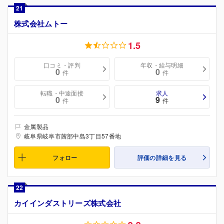
21
株式会社ムトー
1.5
口コミ・評判
年収・給与明細
0
0
件
件
転職・中途面接
求人
0
9
件
件
金属製品
岐阜県岐阜市茜部中島3丁目57番地
フォロー
評価の詳細を見る
22
カイインダストリーズ株式会社