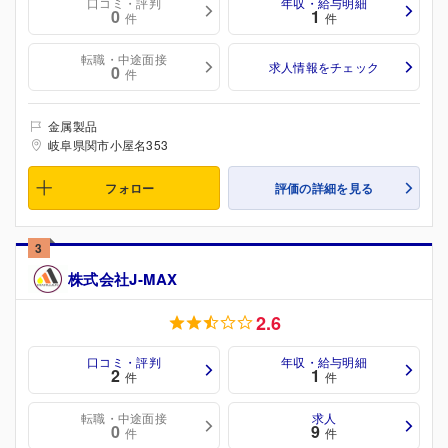
口コミ・評判
年収・給与明細
0
1
件
件
転職・中途面接
求人情報をチェック
0
件
金属製品
岐阜県関市小屋名353
フォロー
評価の詳細を見る
3
株式会社J‐MAX
2.6
口コミ・評判
年収・給与明細
2
1
件
件
転職・中途面接
求人
0
9
件
件