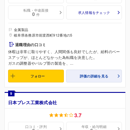
転職・中途面接
求人情報をチェック
0
件
金属製品
岐阜県各務原市前渡西町912番地の5
退職理由の口コミ
休暇は非常に取りやすく、人間関係も良好でしたが、給料のベー
スアップが、ほとんどなかった為転職を決意した。
ガスの調整器やバルブ菅の製造を、...
フォロー
評価の詳細を見る
9
日本プレス工業株式会社
3.7
口コミ・評判
年収・給与明細