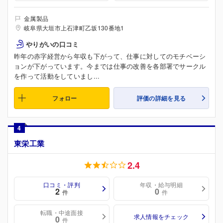
金属製品
岐阜県大垣市上石津町乙坂130番地1
やりがいの口コミ
昨年の赤字経営から年収も下がって、仕事に対してのモチベーシ
ョンが下がっています。今までは仕事の改善を各部署でサークル
を作って活動をしていまし...
フォロー
評価の詳細を見る
4
東栄工業
2.4
口コミ・評判
年収・給与明細
2
0
件
件
転職・中途面接
求人情報をチェック
0
件