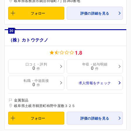
岐阜県各務原市鵜沼羽場町7丁目363番地
フォロー
評価の詳細を見る
20
（株）カトウテクノ
1.8
口コミ・評判
年収・給与明細
0
0
件
件
転職・中途面接
求人情報をチェック
0
件
金属製品
岐阜県土岐市鶴里町柿野中屋敷３２５
フォロー
評価の詳細を見る