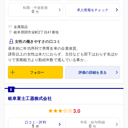
転職・中途面接
求人情報をチェック
0
件
金属製品
岐阜県関市栄町2丁目41番地
女性の働きやすさの口コミ
基本的に年功序列で男尊女卑の企業体質。
課長以上の女性は未だにおらず、主任なども部下はおらず名ばか
りで実務能力より勤続年数で選んでいる事か...
フォロー
評価の詳細を見る
8
岐阜富士工器株式会社
3.0
口コミ・評判
年収・給与明細
1
0
件
件