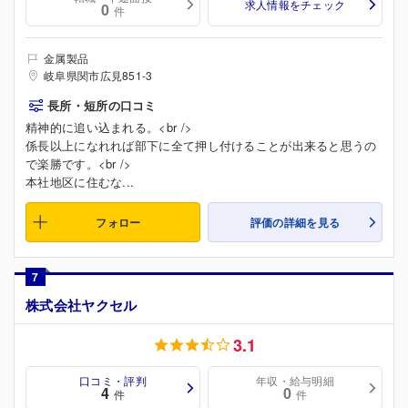
求人情報をチェック
0
件
金属製品
岐阜県関市広見851-3
長所・短所の口コミ
精神的に追い込まれる。<br />
係長以上になれれば部下に全て押し付けることが出来ると思うの
で楽勝です。<br />
本社地区に住むな...
フォロー
評価の詳細を見る
7
株式会社ヤクセル
3.1
口コミ・評判
年収・給与明細
4
0
件
件