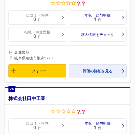
?.?
口コミ・評判
年収・給与明細
0
1
件
件
転職・中途面接
求人情報をチェック
0
件
金属製品
岐阜県瑞穂市別府1723
フォロー
評価の詳細を見る
24
株式会社田中工業
?.?
口コミ・評判
年収・給与明細
0
1
件
件