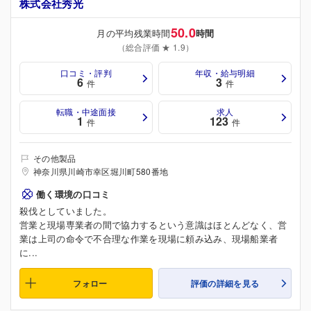
株式会社秀光
50.0
月の平均残業時間
時間
（総合評価 ★ 1.9）
口コミ・評判
年収・給与明細
6
3
件
件
転職・中途面接
求人
1
123
件
件
その他製品
神奈川県川崎市幸区堀川町580番地
働く環境の口コミ
殺伐としていました。
営業と現場専業者の間で協力するという意識はほとんどなく、営
業は上司の命令で不合理な作業を現場に頼み込み、現場船業者
に...
フォロー
評価の詳細を見る