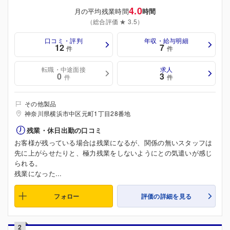
4.0
月の平均残業時間
時間
（総合評価 ★ 3.5）
口コミ・評判
年収・給与明細
12
7
件
件
転職・中途面接
求人
0
3
件
件
その他製品
神奈川県横浜市中区元町1丁目28番地
残業・休日出勤の口コミ
お客様が残っている場合は残業になるが、関係の無いスタッフは
先に上がらせたりと、極力残業をしないようにとの気遣いが感じ
られる。
残業になった...
フォロー
評価の詳細を見る
2