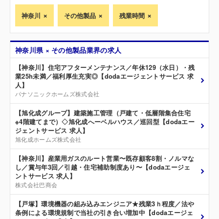
神奈川
その他製品
残業時間
神奈川県 × その他製品業界の求人
【神奈川】住宅アフターメンテナンス／年休129（水日）・残
業25h未満／福利厚生充実◎【dodaエージェントサービス 求
人】
パナソニックホームズ株式会社
【旭化成グループ】建築施工管理（戸建て・低層階集合住宅
※4階建てまで）◇旭化成へーベルハウス／巡回型【dodaエー
ジェントサービス 求人】
旭化成ホームズ株式会社
【神奈川】産業用ガスのルート営業〜既存顧客8割・ノルマな
し／賞与年3回／引越・住宅補助制度あり〜【dodaエージェ
ントサービス 求人】
株式会社巴商会
【戸塚】環境機器の組み込みエンジニア★残業3ｈ程度／法や
条例による環境規制で当社の引き合い増加中【dodaエージェ