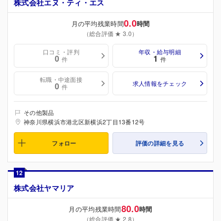
株式会社エヌ・ティ・エス
0.0
月の平均残業時間
時間
（総合評価 ★ 3.0）
口コミ・評判
年収・給与明細
0
1
件
件
転職・中途面接
求人情報をチェック
0
件
その他製品
神奈川県横浜市港北区新横浜2丁目13番12号
フォロー
評価の詳細を見る
12
株式会社ヤマリア
80.0
月の平均残業時間
時間
（総合評価 ★ 2.8）