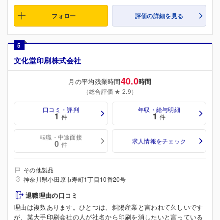
フォロー
評価の詳細を見る
5
文化堂印刷株式会社
40.0
月の平均残業時間
時間
（総合評価 ★ 2.9）
口コミ・評判
年収・給与明細
1
1
件
件
転職・中途面接
求人情報をチェック
0
件
その他製品
神奈川県小田原市寿町1丁目10番20号
退職理由の口コミ
理由は複数あります。ひとつは、斜陽産業と言われて久しいです
が、某大手印刷会社の人が社名から印刷を消したいと言っている