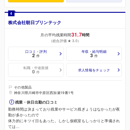
4
株式会社朝日プリンテック
31.7
月の平均残業時間
時間
（総合評価 ★ 3.0）
口コミ・評判
年収・給与明細
2
3
件
件
転職・中途面接
求人情報をチェック
0
件
その他製品
神奈川県川崎市中原区西加瀬19番1号
残業・休日出勤の口コミ
勤務時間は決まっており残業やサービス残ぎょうはなかったが夜
勤が多かったので
体力的にキツイ日もあった。しかし仮眠室もしっかりと準備され
ては...