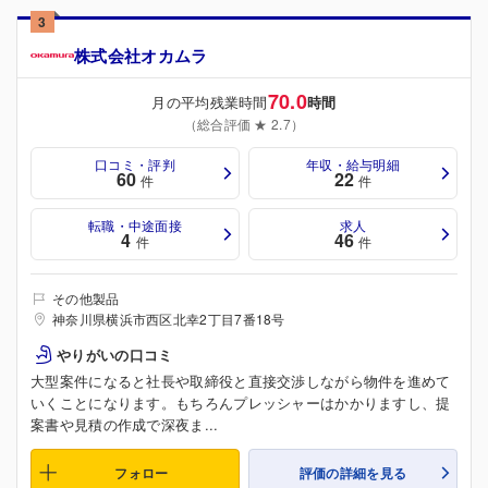
3
株式会社オカムラ
70.0
月の平均残業時間
時間
（総合評価 ★ 2.7）
口コミ・評判
年収・給与明細
60
22
件
件
転職・中途面接
求人
4
46
件
件
その他製品
神奈川県横浜市西区北幸2丁目7番18号
やりがいの口コミ
大型案件になると社長や取締役と直接交渉しながら物件を進めて
いくことになります。もちろんプレッシャーはかかりますし、提
案書や見積の作成で深夜ま...
フォロー
評価の詳細を見る