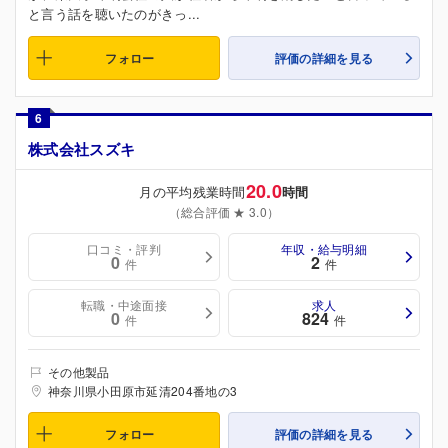
と言う話を聴いたのがきっ...
フォロー
評価の詳細を見る
6
株式会社スズキ
20.0
月の平均残業時間
時間
（総合評価 ★ 3.0）
口コミ・評判
年収・給与明細
0
2
件
件
転職・中途面接
求人
0
824
件
件
その他製品
神奈川県小田原市延清204番地の3
フォロー
評価の詳細を見る