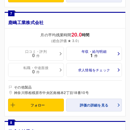
7
鹿嶋工業株式会社
20.0
月の平均残業時間
時間
（総合評価 ★ 3.0）
口コミ・評判
年収・給与明細
0
1
件
件
転職・中途面接
求人情報をチェック
0
件
その他製品
神奈川県相模原市中央区南橋本2丁目18番10号
フォロー
評価の詳細を見る
8