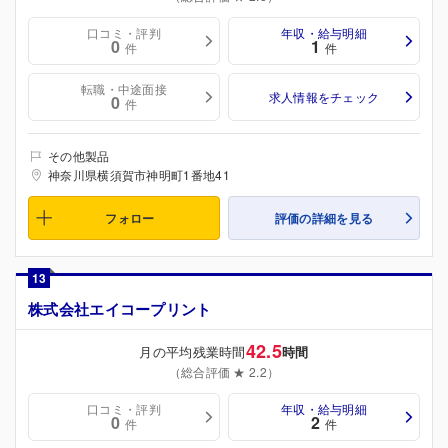
口コミ・評判
年収・給与明細
0
1
件
件
転職・中途面接
求人情報をチェック
0
件
その他製品
神奈川県横須賀市神明町1番地41
フォロー
評価の詳細を見る
13
株式会社エイコープリント
42.5
月の平均残業時間
時間
（総合評価 ★ 2.2）
口コミ・評判
年収・給与明細
0
2
件
件