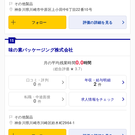
その他製品
神奈川県川崎市中原区上小田中6丁目22番10号
フォロー
評価の詳細を見る
15
味の素パッケージング株式会社
0.0
月の平均残業時間
時間
（総合評価 ★ 3.7）
口コミ・評判
年収・給与明細
0
2
件
件
転職・中途面接
求人情報をチェック
0
件
その他製品
神奈川県川崎市川崎区鈴木町2964-1