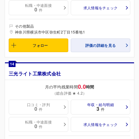
転職・中途面接
求人情報をチェック
0
件
その他製品
神奈川県横浜市中区弥生町2丁目15番地1
フォロー
評価の詳細を見る
14
三光ライト工業株式会社
0.0
月の平均残業時間
時間
（総合評価 ★ 4.2）
口コミ・評判
年収・給与明細
0
3
件
件
転職・中途面接
求人情報をチェック
0
件