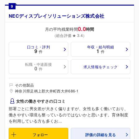
9
NECディスプレイソリューションズ株式会社
0.0
月の平均残業時間
時間
（総合評価 ★ 3.4）
口コミ・評判
年収・給与明細
9
1
件
件
転職・中途面接
求人情報をチェック
0
件
その他製品
神奈川県足柄上郡大井町西大井686-1
女性の働きやすさの口コミ
部署ごとに男女差が大きく偏りますが、女性も多く働いており、
働きやすい環境も整っているのではないかと思います。育休制度
を利用している方も多くお...
フォロー
評価の詳細を見る