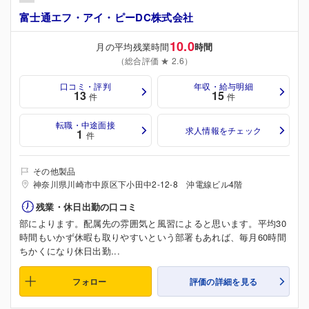
富士通エフ・アイ・ピーDC株式会社
10.0
月の平均残業時間
時間
（総合評価 ★ 2.6）
口コミ・評判
年収・給与明細
13
15
件
件
転職・中途面接
求人情報をチェック
1
件
その他製品
神奈川県川崎市中原区下小田中2-12-8 沖電線ビル4階
残業・休日出勤の口コミ
部によります。配属先の雰囲気と風習によると思います。平均30
時間もいかず休暇も取りやすいという部署もあれば、毎月60時間
ちかくになり休日出勤...
フォロー
評価の詳細を見る