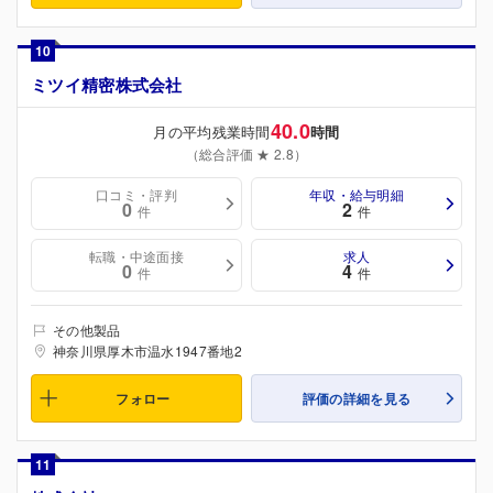
10
ミツイ精密株式会社
40.0
月の平均残業時間
時間
（総合評価 ★ 2.8）
口コミ・評判
年収・給与明細
0
2
件
件
転職・中途面接
求人
0
4
件
件
その他製品
神奈川県厚木市温水1947番地2
フォロー
評価の詳細を見る
11