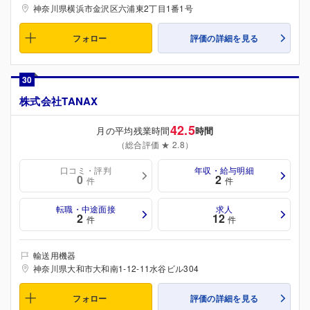
神奈川県横浜市金沢区六浦東2丁目1番1号
フォロー
評価の詳細を見る
30
株式会社TANAX
42.5
月の平均残業時間
時間
（総合評価 ★ 2.8）
口コミ・評判
年収・給与明細
0
2
件
件
転職・中途面接
求人
2
12
件
件
輸送用機器
神奈川県大和市大和南1-12-11水谷ビル304
フォロー
評価の詳細を見る