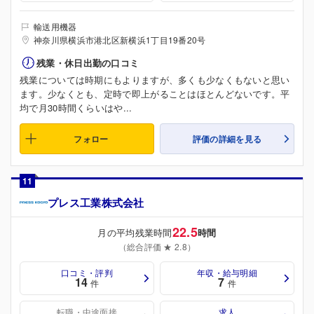
輸送用機器
神奈川県横浜市港北区新横浜1丁目19番20号
残業・休日出勤の口コミ
残業については時期にもよりますが、多くも少なくもないと思い
ます。少なくとも、定時で即上がることはほとんどないです。平
均で月30時間くらいはや...
フォロー
評価の詳細を見る
11
プレス工業株式会社
22.5
月の平均残業時間
時間
（総合評価 ★ 2.8）
口コミ・評判
年収・給与明細
14
7
件
件
転職・中途面接
求人