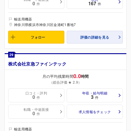
0
167
件
件
輸送用機器
神奈川県横浜市神奈川区金港町1番地7
フォロー
評価の詳細を見る
29
株式会社京急ファインテック
0.0
月の平均残業時間
時間
（総合評価 ★ 2.9）
口コミ・評判
年収・給与明細
0
3
件
件
転職・中途面接
求人情報をチェック
0
件
輸送用機器