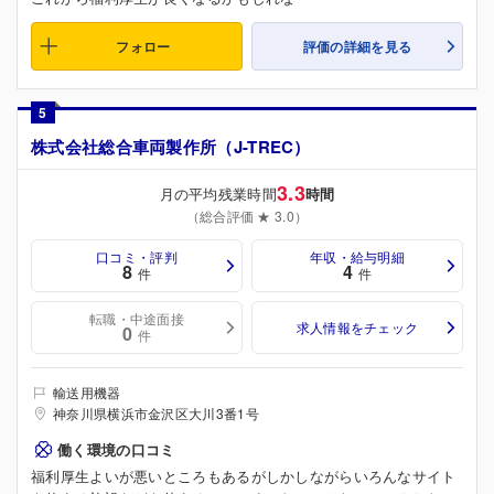
フォロー
評価の詳細を見る
5
株式会社総合車両製作所（J-TREC）
3.3
月の平均残業時間
時間
（総合評価 ★ 3.0）
口コミ・評判
年収・給与明細
8
4
件
件
転職・中途面接
求人情報をチェック
0
件
輸送用機器
神奈川県横浜市金沢区大川3番1号
働く環境の口コミ
福利厚生よいが悪いところもあるがしかしながらいろんなサイト