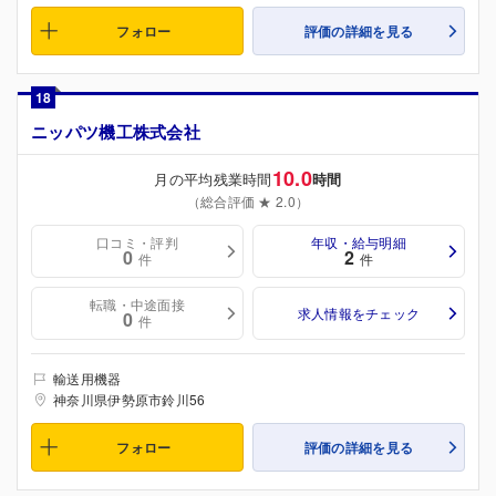
フォロー
評価の詳細を見る
18
ニッパツ機工株式会社
10.0
月の平均残業時間
時間
（総合評価 ★ 2.0）
口コミ・評判
年収・給与明細
0
2
件
件
転職・中途面接
求人情報をチェック
0
件
輸送用機器
神奈川県伊勢原市鈴川56
フォロー
評価の詳細を見る