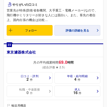
やりがいの口コミ
営業先が特殊(防衛省各機関、大手重工・電機メーカー)なので、
飛行機やミリタリーが好きな人には面白い。また、客先の都合
上、国内出張の機会は比較...
フォロー
評価の詳細を見る
23
東京濾器株式会社
69.0
月の平均残業時間
時間
（総合評価 ★ 2.5）
口コミ・評判
年収・給与明細
2
4
件
件
転職・中途面接
求人
0
16
件
件
輸送用機器