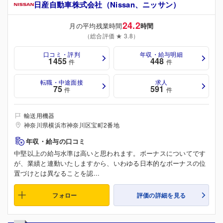
日産自動車株式会社（Nissan、ニッサン）
24.2
月の平均残業時間
時間
（総合評価 ★ 3.8）
口コミ・評判
年収・給与明細
1455
448
件
件
転職・中途面接
求人
75
591
件
件
輸送用機器
神奈川県横浜市神奈川区宝町2番地
年収・給与の口コミ
中堅以上の給与水準は高いと思われます。ボーナスについてです
が、業績と連動いたしますから、いわゆる日本的なボーナスの位
置づけとは異なることを認...
フォロー
評価の詳細を見る