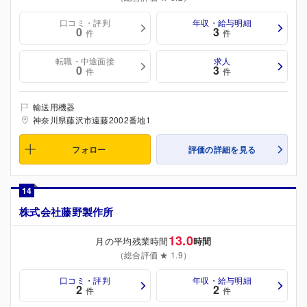
口コミ・評判
年収・給与明細
0
3
件
件
転職・中途面接
求人
0
3
件
件
輸送用機器
神奈川県藤沢市遠藤2002番地1
フォロー
評価の詳細を見る
14
株式会社藤野製作所
13.0
月の平均残業時間
時間
（総合評価 ★ 1.9）
口コミ・評判
年収・給与明細
2
2
件
件