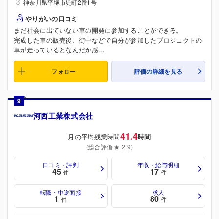
神奈川県平塚市堤町2番1号
やりがいの口コミ
まだ社会に出ていない車の開発に参加することができる。
完成した車の販売後、街中などで自分が参加したプロジェクトの
車が走っているとなんだか感...
フォロー
評価の詳細を見る
9
河西工業株式会社
41.4
月の平均残業時間
時間
（総合評価 ★ 2.9）
口コミ・評判
年収・給与明細
45
17
件
件
転職・中途面接
求人
1
80
件
件