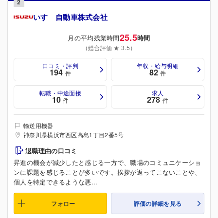
2
いすゞ自動車株式会社
25.5
月の平均残業時間
時間
（総合評価 ★ 3.5）
口コミ・評判
年収・給与明細
194
82
件
件
転職・中途面接
求人
10
278
件
件
輸送用機器
神奈川県横浜市西区高島1丁目2番5号
退職理由の口コミ
昇進の機会が減少したと感じる一方で、職場のコミュニケーショ
ンに課題を感じることが多いです。挨拶が返ってこないことや、
個人を特定できるような悪...
フォロー
評価の詳細を見る