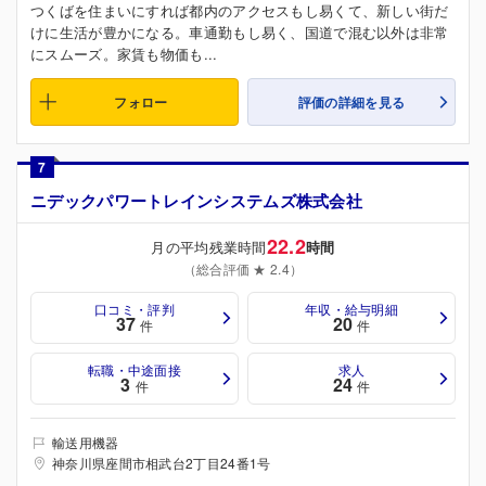
つくばを住まいにすれば都内のアクセスもし易くて、新しい街だ
けに生活が豊かになる。車通勤もし易く、国道で混む以外は非常
にスムーズ。家賃も物価も...
フォロー
評価の詳細を見る
7
ニデックパワートレインシステムズ株式会社
22.2
月の平均残業時間
時間
（総合評価 ★ 2.4）
口コミ・評判
年収・給与明細
37
20
件
件
転職・中途面接
求人
3
24
件
件
輸送用機器
神奈川県座間市相武台2丁目24番1号