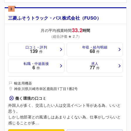
3
三菱ふそうトラック・バス株式会社（FUSO）
33.2
月の平均残業時間
時間
（総合評価 ★ 2.7）
口コミ・評判
年収・給与明細
139
68
件
件
転職・中途面接
求人
6
77
件
件
輸送用機器
神奈川県川崎市幸区鹿島田1丁目1番2号
働く環境の口コミ
外国人が多く、交流したい人は交流イベント等がある為、いいと
思う。
しかし他部署との風通しはあまりよくない為、仕事がしづらいと
感じることが多...