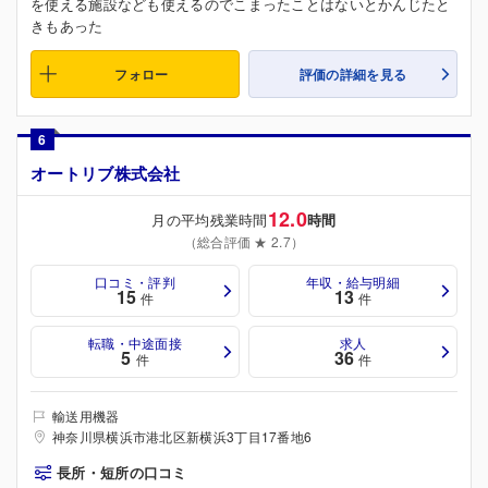
を使える施設なども使えるのでこまったことはないとかんじたと
きもあった
フォロー
評価の詳細を見る
6
オートリブ株式会社
12.0
月の平均残業時間
時間
（総合評価 ★ 2.7）
口コミ・評判
年収・給与明細
15
13
件
件
転職・中途面接
求人
5
36
件
件
輸送用機器
神奈川県横浜市港北区新横浜3丁目17番地6
長所・短所の口コミ