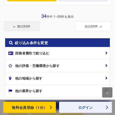
34
件中 1~30件を表示
← 前の30件
次の30件 →
絞り込み条件を変更
投稿者属性で絞り込む
他の評価・労働環境から探す
他の地域から探す
他の業界から探す

絞り込み条件を解除
無料会員登録（1分）
ログイン