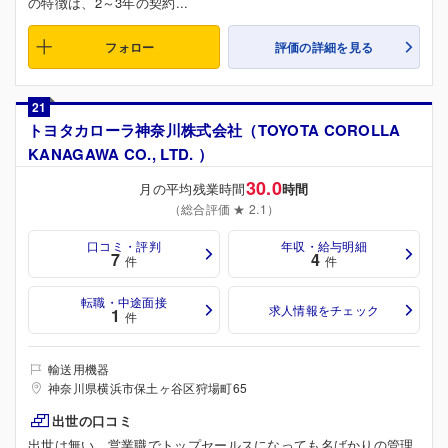
の特徴は、2～3年の契約...
フォロー
評価の詳細を見る
21
トヨタカローラ神奈川株式会社（TOYOTA COROLLA
KANAGAWA CO., LTD. ）
30.0
月の平均残業時間
時間
（総合評価 ★ 2.1）
口コミ・評判
年収・給与明細
7
4
件
件
転職・中途面接
求人情報をチェック
1
件
輸送用機器
神奈川県横浜市保土ヶ谷区狩場町65
出世の口コミ
出世は無い。営業職でトップセールスになっても名ばかりの管理