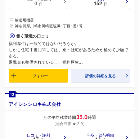
0
152
件
件
輸送用機器
神奈川県川崎市川崎区塩浜1丁目1番1号
働く環境の口コミ
福利厚生は一般的ではないだろうか。
しかし住宅手当に関しては、寮・社宅があるためか極めて少額で
ある。
退職金も整備されているし、福利厚生...
フォロー
評価の詳細を見る
12
アイシンシロキ株式会社
35.0
月の平均残業時間
時間
（総合評価 ★ 2.9）
口コミ・評判
年収・給与明細