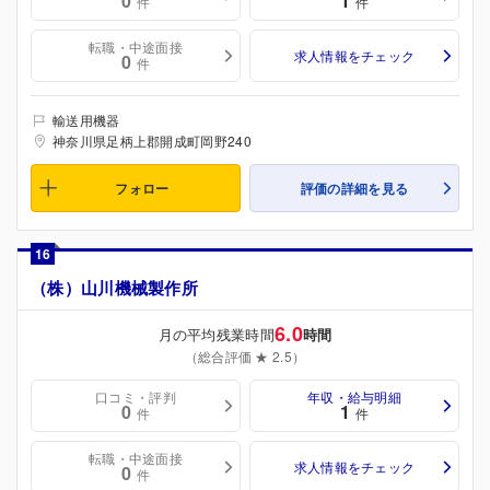
0
1
件
件
転職・中途面接
求人情報をチェック
0
件
輸送用機器
神奈川県足柄上郡開成町岡野240
フォロー
評価の詳細を見る
16
（株）山川機械製作所
6.0
月の平均残業時間
時間
（総合評価 ★ 2.5）
口コミ・評判
年収・給与明細
0
1
件
件
転職・中途面接
求人情報をチェック
0
件