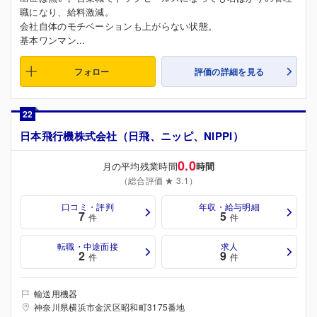
職になり、給料激減。
会社自体のモチベーションも上がらない状態。
基本ワンマン...
フォロー
評価の詳細を見る
22
日本飛行機株式会社（日飛、ニッピ、NIPPI）
0.0
月の平均残業時間
時間
（総合評価 ★ 3.1）
口コミ・評判
年収・給与明細
7
5
件
件
転職・中途面接
求人
2
9
件
件
輸送用機器
神奈川県横浜市金沢区昭和町3175番地