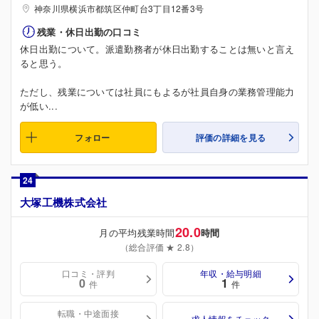
神奈川県横浜市都筑区仲町台3丁目12番3号
残業・休日出勤の口コミ
休日出勤について。派遣勤務者が休日出勤することは無いと言え
ると思う。
ただし、残業については社員にもよるが社員自身の業務管理能力
が低い...
フォロー
評価の詳細を見る
24
大塚工機株式会社
20.0
月の平均残業時間
時間
（総合評価 ★ 2.8）
口コミ・評判
年収・給与明細
0
1
件
件
転職・中途面接
求人情報をチェック