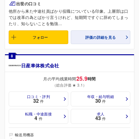
出世の口コミ
他所から来た中途社員ばかり役職についている印象。上層部は口
では改革の為とばかり言うけれど、短期間ですぐに辞めてしまっ
たり、知らないことを勉強...
フォロー
評価の詳細を見る
8
日産車体株式会社
25.9
月の平均残業時間
時間
（総合評価 ★ 3.1）
口コミ・評判
年収・給与明細
32
30
件
件
転職・中途面接
求人
4
43
件
件
輸送用機器