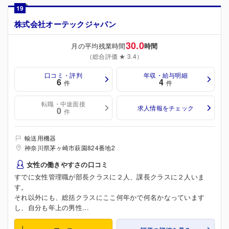
19
株式会社オーテックジャパン
30.0
月の平均残業時間
時間
（総合評価 ★ 3.4）
口コミ・評判
年収・給与明細
6
4
件
件
転職・中途面接
求人情報をチェック
0
件
輸送用機器
神奈川県茅ヶ崎市萩園824番地2
女性の働きやすさの口コミ
すでに女性管理職が部長クラスに２人、課長クラスに２人いま
す。
それ以外にも、総括クラスにここ何年かで何名かなっています
し、自分も年上の男性...