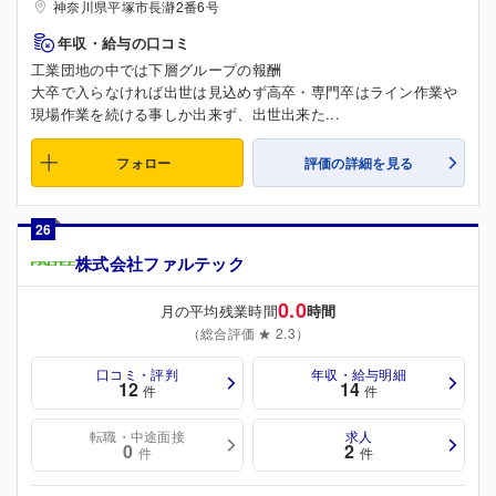
神奈川県平塚市長瀞2番6号
年収・給与の口コミ
工業団地の中では下層グループの報酬
大卒で入らなければ出世は見込めず高卒・専門卒はライン作業や
現場作業を続ける事しか出来ず、出世出来た...
フォロー
評価の詳細を見る
26
株式会社ファルテック
0.0
月の平均残業時間
時間
（総合評価 ★ 2.3）
口コミ・評判
年収・給与明細
12
14
件
件
転職・中途面接
求人
0
2
件
件