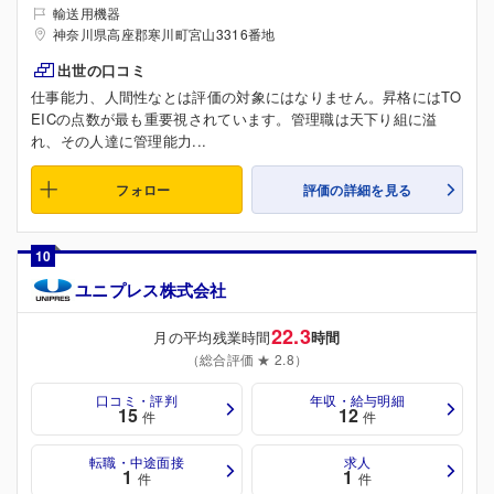
輸送用機器
神奈川県高座郡寒川町宮山3316番地
出世の口コミ
仕事能力、人間性なとは評価の対象にはなりません。昇格にはTO
EICの点数が最も重要視されています。管理職は天下り組に溢
れ、その人達に管理能力...
フォロー
評価の詳細を見る
10
ユニプレス株式会社
22.3
月の平均残業時間
時間
（総合評価 ★ 2.8）
口コミ・評判
年収・給与明細
15
12
件
件
転職・中途面接
求人
1
1
件
件