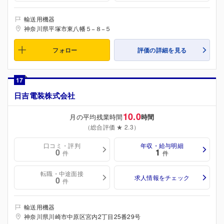
輸送用機器
神奈川県平塚市東八幡５−８−５
フォロー
評価の詳細を見る
17
日吉電装株式会社
10.0
月の平均残業時間
時間
（総合評価 ★ 2.3）
口コミ・評判
年収・給与明細
0
1
件
件
転職・中途面接
求人情報をチェック
0
件
輸送用機器
神奈川県川崎市中原区宮内2丁目25番29号