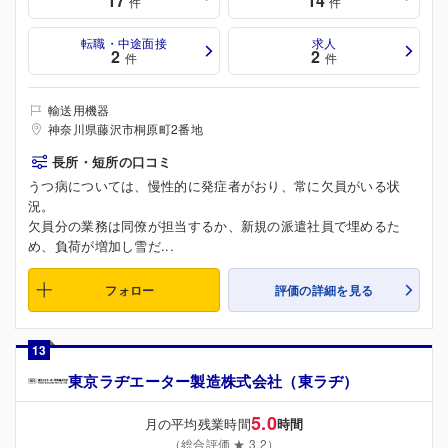
17
14
件
件
転職・中途面接
求人
2
2
件
件
輸送用機器
神奈川県藤沢市桐原町2番地
長所・短所の口コミ
うつ病については、慢性的に発症者がおり、常に欠員がいる状
況。
欠員分の業務は同僚が担当するか、新規の派遣社員で埋めるた
め、負荷が増加し雪だ...
フォロー
評価の詳細を見る
13
東京ラヂエーター製造株式会社（東ラヂ）
5.0
月の平均残業時間
時間
（総合評価 ★ 3.2）