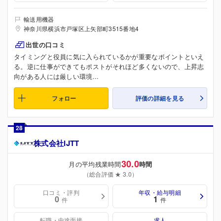
輸送用機器
神奈川県横浜市戸塚区上矢部町3515番地4
出世の口コミ
タイミングと役員に気に入られているかが重要なポイントといえ
る。逆に仕事ができてもポストがそれほど多くないので、上昇志
向がある人には厳しい環境...
フォロー
評価の詳細を見る
28
株式会社IJTT
30.0
月の平均残業時間
時間
（総合評価 ★ 3.0）
口コミ・評判
年収・給与明細
0
1
件
件
転職・中途面接
求人