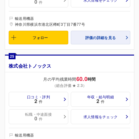
0
件
輸送用機器
神奈川県横浜市港北区樽町3丁目7番77号
フォロー
評価の詳細を見る
25
株式会社トノックス
60.0
月の平均残業時間
時間
（総合評価 ★ 2.3）
口コミ・評判
年収・給与明細
2
2
件
件
転職・中途面接
求人情報をチェック
0
件
輸送用機器