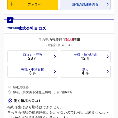
フォロー
評価の詳細を見る
4
株式会社ヨロズ
8.0
月の平均残業時間
時間
（総合評価 ★ 2.4）
口コミ・評判
年収・給与明細
28
12
件
件
転職・中途面接
求人
3
4
件
件
輸送用機器
神奈川県横浜市港北区樽町3丁目7番60号
働く環境の口コミ
福利厚生は余り期待はできません。
そもそも他社の福利厚生が分からないので比較が出来ませんね〜
これから福利厚生が良くなるかもしれな