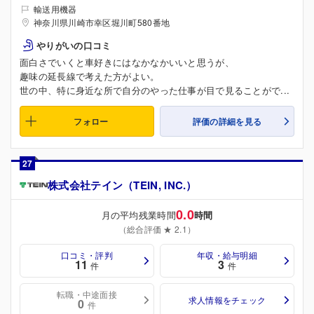
輸送用機器
神奈川県川崎市幸区堀川町580番地
やりがいの口コミ
面白さでいくと車好きにはなかなかいいと思うが、
趣味の延長線で考えた方がよい。
世の中、特に身近な所で自分のやった仕事が目で見ることがで...
フォロー
評価の詳細を見る
27
株式会社テイン（TEIN, INC.）
0.0
月の平均残業時間
時間
（総合評価 ★ 2.1）
口コミ・評判
年収・給与明細
11
3
件
件
転職・中途面接
求人情報をチェック
0
件