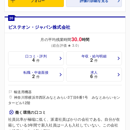
フォロー
評価の詳細を見る
20
ビステオン・ジャパン株式会社
30.0
月の平均残業時間
時間
（総合評価 ★ 3.0）
口コミ・評判
年収・給与明細
4
2
件
件
転職・中途面接
求人
2
6
件
件
輸送用機器
神奈川県横浜市西区みなとみらい3丁目6番1号 みなとみらいセン
タービル12階
働く環境の口コミ
社員比率が極端に低く、派遣社員ばかりの会社である。自分が在
籍している3年間で新入社員は一人も入社していない。この会社