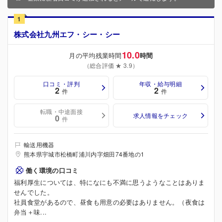
1
株式会社九州エフ・シー・シー
10.0
月の平均残業時間
時間
（総合評価 ★ 3.9）
口コミ・評判
年収・給与明細
2
2
件
件
転職・中途面接
求人情報をチェック
0
件
輸送用機器
熊本県宇城市松橋町浦川内字畑田74番地の1
働く環境の口コミ
福利厚生については、特になにも不満に思うようなことはありま
せんでした。
社員食堂があるので、昼食も用意の必要はありません。（夜食は
弁当＋味...