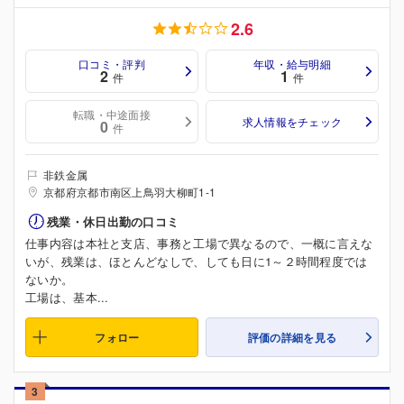
2.6
口コミ・評判
年収・給与明細
2
1
件
件
転職・中途面接
求人情報をチェック
0
件
非鉄金属
京都府京都市南区上鳥羽大柳町1-1
残業・休日出勤の口コミ
仕事内容は本社と支店、事務と工場で異なるので、一概に言えな
いが、残業は、ほとんどなしで、しても日に1～２時間程度では
ないか。
工場は、基本...
フォロー
評価の詳細を見る
3