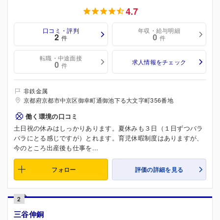
4.7
口コミ・評判
年収・給与明細
2
0
件
件
転職・中途面接
求人情報をチェック
0
件
非鉄金属
京都府京都市中京区御幸町通御池下る大文字町356番地
働く環境の口コミ
土日祝の休みはしっかりあります。夏休みも３日（１日ずつバラ
バラにとる感じですが）とれます。育児休暇制度はありますが、
今のところ出産後も仕事を...
フォロー
評価の詳細を見る
2
三谷伸銅