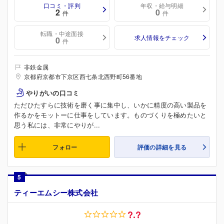
口コミ・評判
年収・給与明細
2
0
件
件
転職・中途面接
求人情報をチェック
0
件
非鉄金属
京都府京都市下京区西七条北西野町56番地
やりがいの口コミ
ただひたすらに技術を磨く事に集中し、いかに精度の高い製品を
作るかをモットーに仕事をしています。ものづくりを極めたいと
思う私には、非常にやりが...
フォロー
評価の詳細を見る
5
ティーエムシー株式会社
?.?