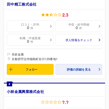
田中精工株式会社
2.3
口コミ・評判
年収・給与明細
0
0
件
件
転職・中途面接
求人情報をチェック
0
件
非鉄金属
京都府宇治市槇島町目川129番地1
フォロー
評価の詳細を見る
4
小林金属興業株式会社
?.?