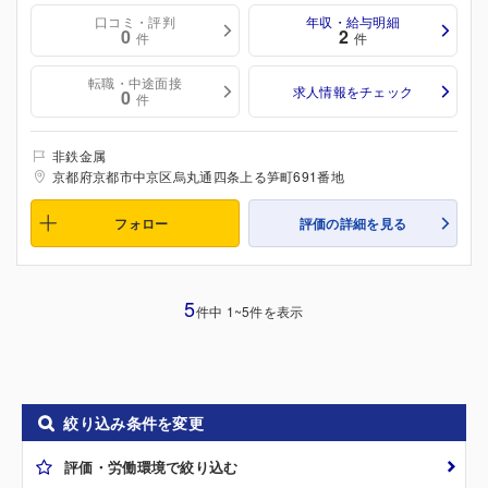
口コミ・評判
年収・給与明細
0
2
件
件
転職・中途面接
求人情報をチェック
0
件
非鉄金属
京都府京都市中京区烏丸通四条上る笋町691番地
フォロー
評価の詳細を見る
5
件中 1~5件を表示
絞り込み条件を変更
評価・労働環境で絞り込む