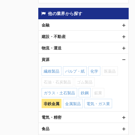
他の業界から探す
金融
建設・不動産
物流・運送
資源
繊維製品
パルプ・紙
化学
医薬品
石油・石炭製品
ゴム製品
ガラス・土石製品
鉄鋼
鉱業
非鉄金属
金属製品
電気・ガス業
電気・精密
食品