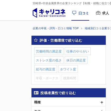
宮崎県×非鉄金属業界の企業ランキング【転職・就職に役立つ
口コミ
求人
企業の年収・評判・口コミ情報 TOP
地域別口コミ企業ラ
評価・労働環境で絞り込む
労働時間の満足度
仕事のやりがい
ストレス度の低さ
休日の満足度
給与の満足度
ホワイト度
年収・ボーナス
残業時間
投稿者属性で絞り込む
職種