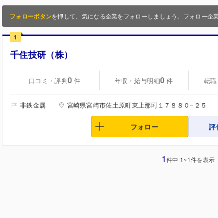
フォローボタン
を押して、気になる企業をフォローしましょう。フォロー企
1
千住技研（株）
0
0
口コミ・評判
年収・給与明細
転職
件
件
非鉄金属
宮崎県宮崎市佐土原町東上那珂１７８８０−２５
フォロー
評
1
件中 1~1件を表示