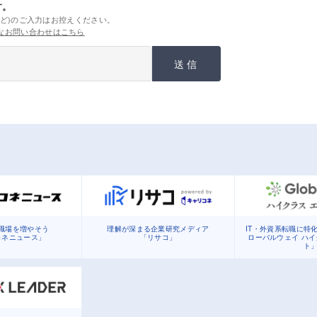
す。
ど)のご入力はお控えください。
なお問い合わせはこちら
送信
職場を増やそう
理解が深まる企業研究メディア
IT・外資系転職に特
コネニュース」
「リサコ」
ローバルウェイ ハ
ト