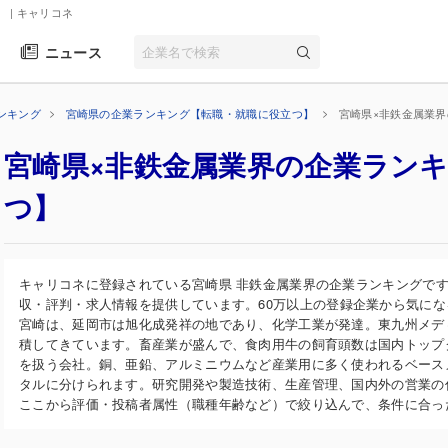
】
| キャリコネ
ニュース
ンキング
宮崎県の企業ランキング【転職・就職に役立つ】
宮崎県×非鉄金属業
宮崎県×非鉄金属業界の企業ラン
つ】
キャリコネに登録されている宮崎県 非鉄金属業界の企業ランキングで
収・評判・求人情報を提供しています。60万以上の登録企業から気に
宮崎は、延岡市は旭化成発祥の地であり、化学工業が発達。東九州メデ
積してきています。畜産業が盛んで、食肉用牛の飼育頭数は国内トップ
を扱う会社。銅、亜鉛、アルミニウムなど産業用に多く使われるベース
タルに分けられます。研究開発や製造技術、生産管理、国内外の営業の
ここから評価・投稿者属性（職種年齢など）で絞り込んで、条件に合っ