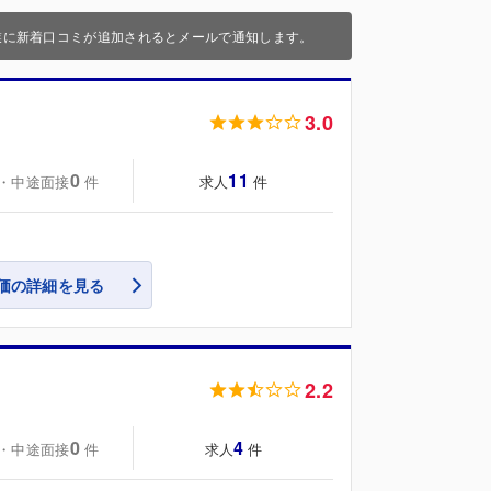
業に新着口コミが追加されるとメールで通知します。
3.0
0
11
・中途面接
求人
件
件
価の詳細を見る
2.2
0
4
・中途面接
求人
件
件