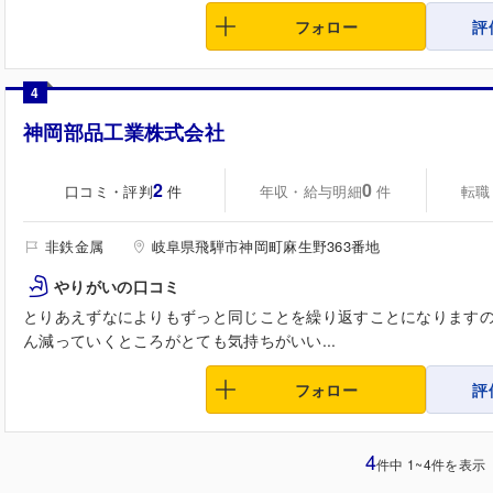
フォロー
評
4
神岡部品工業株式会社
2
0
口コミ・評判
年収・給与明細
転職
件
件
非鉄金属
岐阜県飛騨市神岡町麻生野363番地
やりがいの口コミ
とりあえずなによりもずっと同じことを繰り返すことになります
ん減っていくところがとても気持ちがいい...
フォロー
評
4
件中 1~4件を表示