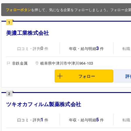
フォローボタン
を押して、気になる企業をフォローしましょう。フォロー企
1
美濃工業株式会社
0
3
口コミ・評判
年収・給与明細
転職
件
件
非鉄金属
岐阜県中津川市中津川964-103
フォロー
評
2
ツキオカフィルム製薬株式会社
1
5
口コミ・評判
年収・給与明細
転職
件
件