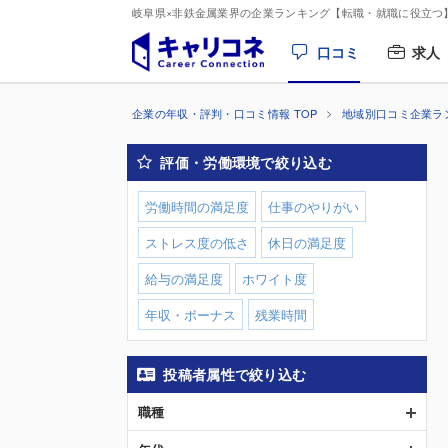
岐阜県×非鉄金属業界の企業ランキング【転職・就職に役立つ
口コミ
求人
企業の年収・評判・口コミ情報 TOP
地域別口コミ企業ラ
評価・労働環境で絞り込む
労働時間の満足度
仕事のやりがい
ストレス度の低さ
休日の満足度
給与の満足度
ホワイト度
年収・ボーナス
残業時間
投稿者属性で絞り込む
職種