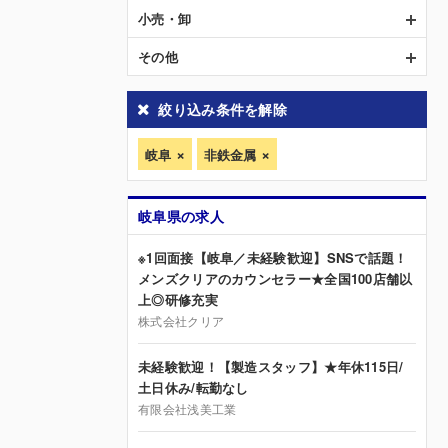
小売・卸
その他
絞り込み条件を解除
岐阜
非鉄金属
岐阜県の求人
※1回面接【岐阜／未経験歓迎】SNSで話題！
メンズクリアのカウンセラー★全国100店舗以
上◎研修充実
株式会社クリア
未経験歓迎！【製造スタッフ】★年休115日/
土日休み/転勤なし
有限会社浅美工業