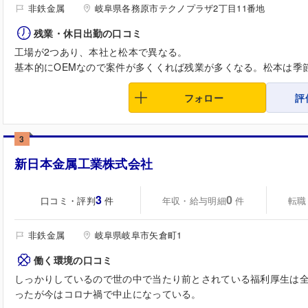
非鉄金属
岐阜県各務原市テクノプラザ2丁目11番地
残業・休日出勤の口コミ
工場が2つあり、本社と松本で異なる。
基本的にOEMなので案件が多くくれば残業が多くなる。松本は季節
フォロー
評
3
新日本金属工業株式会社
3
0
口コミ・評判
年収・給与明細
転職
件
件
非鉄金属
岐阜県岐阜市矢倉町1
働く環境の口コミ
しっかりしているので世の中で当たり前とされている福利厚生は全
ったが今はコロナ禍で中止になっている。