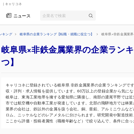
】
| キャリコネ
ニュース
ンキング
岐阜県の企業ランキング【転職・就職に役立つ】
岐阜県×非鉄金属業
岐阜県×非鉄金属業界の企業ラン
つ】
キャリコネに登録されている岐阜県 非鉄金属業界の企業ランキングで
収・評判・求人情報を提供しています。60万以上の登録企業から気に
岐阜は、東海工業地帯を擁する愛知県に隣接し、南部の濃尾平野では近
市では航空機や自動車工業が発達しています。北部の飛騨地方では林業
業界の会社は、鉄以外の金属を扱う会社。銅、亜鉛、アルミニウムなど
ロム、ニッケルなどのレアメタルに分けられます。研究開発や製造技術
ここから評価・投稿者属性（職種年齢など）で絞り込んで、条件に合っ