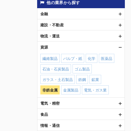
他の業界から探す
金融
建設・不動産
物流・運送
資源
繊維製品
パルプ・紙
化学
医薬品
石油・石炭製品
ゴム製品
ガラス・土石製品
鉄鋼
鉱業
非鉄金属
金属製品
電気・ガス業
電気・精密
食品
情報・通信