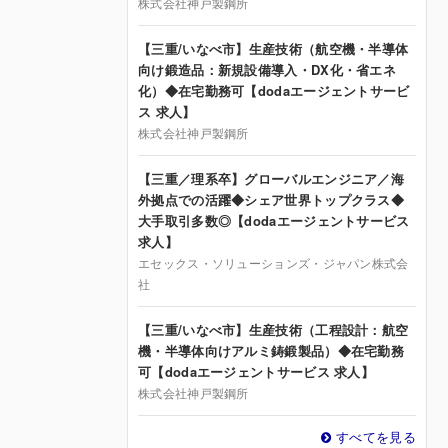
株式会社神戸製鋼所
【三重/いなべ市】生産技術（航空機・半導体
向け鍛造品：新規設備導入・DX化・省エネ
化）◆在宅勤務可【dodaエージェントサービ
ス 求人】
株式会社神戸製鋼所
【三重／理系卒】グローバルエンジニア／海
外拠点での活躍◆シェア世界トップクラス◆
大手取引多数◎【dodaエージェントサービス
求人】
エセックス・ソリューションズ・ジャパン株式会
社
【三重/いなべ市】生産技術（工程設計：航空
機・半導体向けアルミ鋳鍛製品）◆在宅勤務
可【dodaエージェントサービス 求人】
株式会社神戸製鋼所
すべてを見る