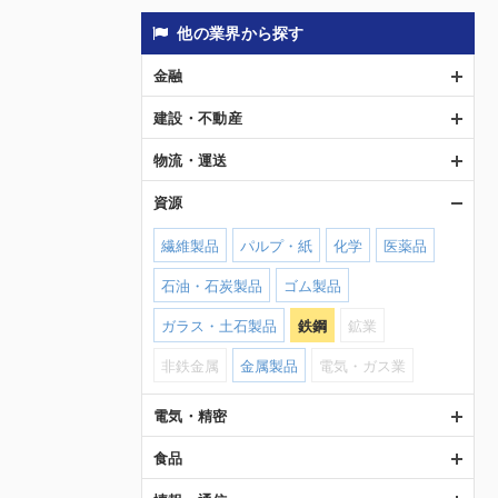
他の業界から探す
金融
建設・不動産
物流・運送
資源
繊維製品
パルプ・紙
化学
医薬品
石油・石炭製品
ゴム製品
ガラス・土石製品
鉄鋼
鉱業
非鉄金属
金属製品
電気・ガス業
電気・精密
食品