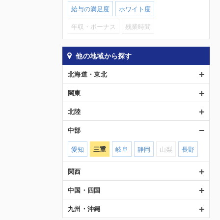
給与の満足度
ホワイト度
年収・ボーナス
残業時間
他の地域から探す
北海道・東北
関東
北陸
中部
愛知
三重
岐阜
静岡
山梨
長野
関西
中国・四国
九州・沖縄