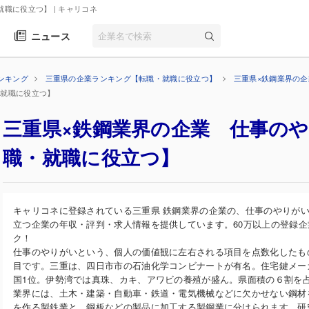
就職に役立つ】
| キャリコネ
ニュース
ンキング
三重県の企業ランキング【転職・就職に役立つ】
三重県×鉄鋼業界の
・就職に役立つ】
三重県×鉄鋼業界の企業 仕事の
職・就職に役立つ】
キャリコネに登録されている三重県 鉄鋼業界の企業の、仕事のやりが
立つ企業の年収・評判・求人情報を提供しています。60万以上の登録
ク！
仕事のやりがいという、個人の価値観に左右される項目を点数化したも
目です。三重は、四日市市の石油化学コンビナートが有名。住宅鍵メー
国1位。伊勢湾では真珠、カキ、アワビの養殖が盛ん。県面積の６割を
業界には、土木・建築・自動車・鉄道・電気機械などに欠かせない鋼材
を作る製鉄業と、鋼板などの製品に加工する製鋼業に分けられます。研