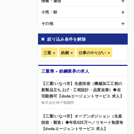
情報・通信
小売・卸
その他
絞り込み条件を解除
三重
鉄鋼
仕事のやりがい
三重県 × 鉄鋼業界の求人
【三重/いなべ市】生産技術（機械加工工程の
新製品立ち上げ・工程設計・品質改善）◆在
宅勤務可【dodaエージェントサービス 求人】
株式会社神戸製鋼所
【三重/いなべ市】オープンポジション（生産
技術・製造）◆年収625万〜／リモート制度有
【dodaエージェントサービス 求人】