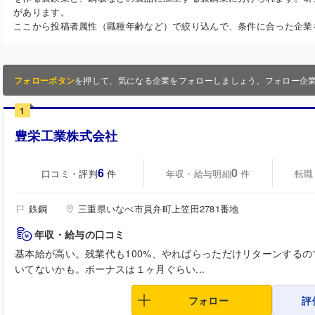
があります。
ここから投稿者属性（職種年齢など）で絞り込んで、条件に合った企業
フォローボタン
を押して、気になる企業をフォローしましょう。フォロー企
1
豊栄工業株式会社
6
0
口コミ・評判
年収・給与明細
転職
件
件
鉄鋼
三重県いなべ市員弁町上笠田2781番地
年収・給与の口コミ
基本給が高い。残業代も100%、やればらっただけリターンする
いてないかも。ボーナスは１ヶ月ぐらい...
フォロー
評