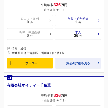
336
平均年収
万円
（総合評価 ★ 1.7）
口コミ・評判
年収・給与明細
0
1
件
件
転職・中途面接
求人
0
26
件
件
情報・通信
宮城県仙台市青葉区一番町3丁目1番1号
フォロー
評価の詳細を見る
23
有限会社マイティー千葉重
336
平均年収
万円
（総合評価 ★ ?.?）