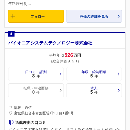
年功序列制...
フォロー
評価の詳細を見る
4
パイオニアシステムテクノロジー株式会社
526
平均年収
万円
（総合評価 ★ 2.1）
口コミ・評判
年収・給与明細
8
5
件
件
転職・中途面接
求人
0
5
件
件
情報・通信
宮城県仙台市青葉区堤町1丁目1番2号
退職理由の口コミ
パイオニアの状況は芳しくなく、リストラや給料カットが続いた