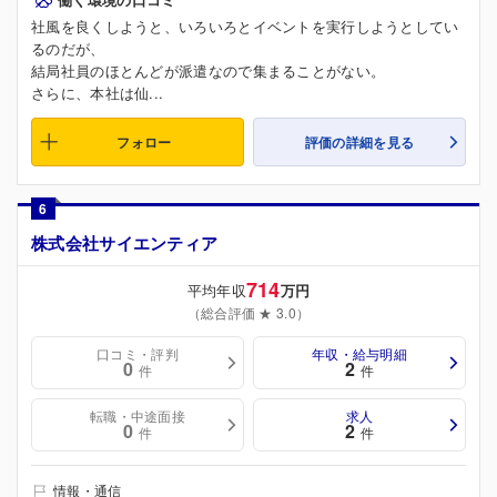
社風を良くしようと、いろいろとイベントを実行しようとしてい
るのだが、
結局社員のほとんどが派遣なので集まることがない。
さらに、本社は仙...
フォロー
評価の詳細を見る
6
株式会社サイエンティア
714
平均年収
万円
（総合評価 ★ 3.0）
口コミ・評判
年収・給与明細
0
2
件
件
転職・中途面接
求人
0
2
件
件
情報・通信