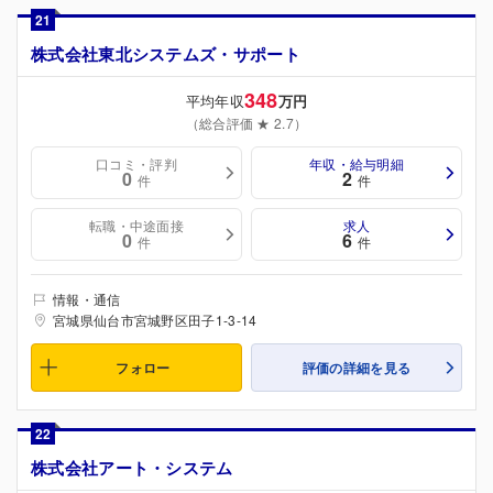
21
株式会社東北システムズ・サポート
348
平均年収
万円
（総合評価 ★ 2.7）
口コミ・評判
年収・給与明細
0
2
件
件
転職・中途面接
求人
0
6
件
件
情報・通信
宮城県仙台市宮城野区田子1-3-14
フォロー
評価の詳細を見る
22
株式会社アート・システム