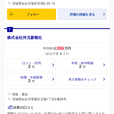
宮城県仙台市泉区寺岡2-20-13
フォロー
評価の詳細を見る
7
株式会社河北新報社
396
平均年収
万円
（総合評価 ★ 3.5）
口コミ・評判
年収・給与明細
2
2
件
件
転職・中途面接
求人情報をチェック
2
件
情報・通信
宮城県仙台市青葉区五橋1丁目2番28号
出世の口コミ
派閥などはないものの、出世のためには特定の上司に気に入られ