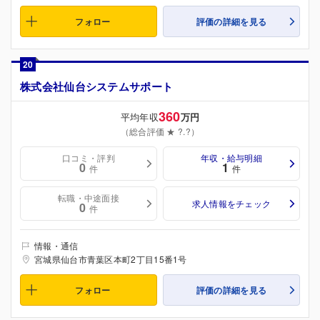
フォロー
評価の詳細を見る
20
株式会社仙台システムサポート
360
平均年収
万円
（総合評価 ★ ?.?）
口コミ・評判
年収・給与明細
0
1
件
件
転職・中途面接
求人情報をチェック
0
件
情報・通信
宮城県仙台市青葉区本町2丁目15番1号
フォロー
評価の詳細を見る