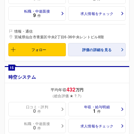
転職・中途面接
求人情報をチェック
9
件
情報・通信
宮城県仙台市青葉区中央2丁目6-36中央レントビル8階
フォロー
評価の詳細を見る
15
時空システム
432
平均年収
万円
（総合評価 ★ ?.?）
口コミ・評判
年収・給与明細
0
1
件
件
転職・中途面接
求人情報をチェック
0
件