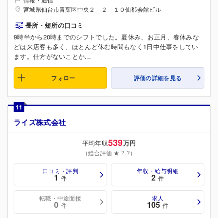
宮城県仙台市青葉区中央２－２－１０仙都会館ビル
長所・短所の口コミ
9時半から20時までのシフトでした。夏休み、お正月、春休みな
どは来店客も多く、ほとんど休む時間もなく1日中仕事をしてい
ます。仕方がないことか...
フォロー
評価の詳細を見る
11
ライズ株式会社
539
平均年収
万円
（総合評価 ★ ?.?）
口コミ・評判
年収・給与明細
1
2
件
件
転職・中途面接
求人
0
105
件
件