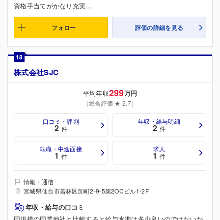
資格手当てがかなり充実...
フォロー
評価の詳細を見る
18
株式会社SJC
299
平均年収
万円
（総合評価 ★ 2.7）
口コミ・評判
年収・給与明細
2
2
件
件
転職・中途面接
求人
1
1
件
件
情報・通信
宮城県仙台市若林区卸町2-9-5第2OCビル1-2F
年収・給与の口コミ
同規模の同業他社と比較すると給与水準は多少良いのではないか