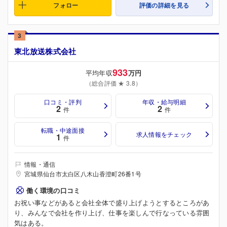
フォロー
評価の詳細を見る
3
東北放送株式会社
933
平均年収
万円
（総合評価 ★ 3.8）
口コミ・評判
年収・給与明細
2
2
件
件
転職・中途面接
求人情報をチェック
1
件
情報・通信
宮城県仙台市太白区八木山香澄町26番1号
働く環境の口コミ
お祝い事などがあると会社全体で盛り上げようとするところがあ
り、みんなで会社を作り上げ、仕事を楽しんで行なっている雰囲
気はある。