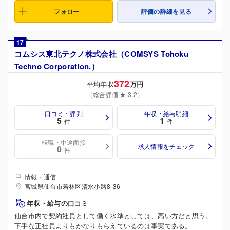
フォロー
評価の詳細を見る
17
コムシス東北テクノ株式会社（COMSYS Tohoku
Techno Corporation.）
372
平均年収
万円
（総合評価 ★ 3.2）
口コミ・評判
年収・給与明細
5
1
件
件
転職・中途面接
求人情報をチェック
0
件
情報・通信
宮城県仙台市若林区清水小路8-36
年収・給与の口コミ
仙台市内で契約社員として働く水準としては、高い方だと思う。
下手な正社員よりもかなりもらえているのは事実である。