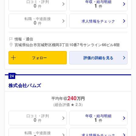
口コミ・評判
年収・給与明細
0
1
件
件
転職・中途面接
求人情報をチェック
0
件
情報・通信
宮城県仙台市宮城野区榴岡3丁目10番7号サンライン66ビル8階
フォロー
評価の詳細を見る
24
株式会社パムズ
240
平均年収
万円
（総合評価 ★ 2.3）
口コミ・評判
年収・給与明細
0
1
件
件
転職・中途面接
求人情報をチェック