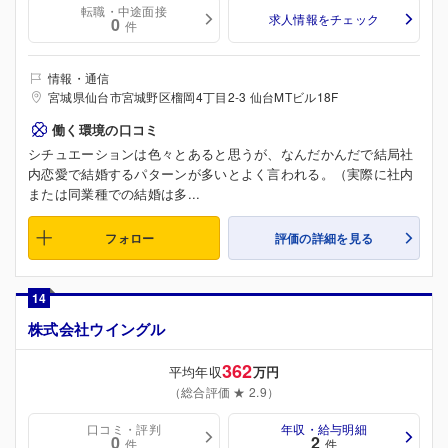
転職・中途面接
求人情報をチェック
0
件
情報・通信
宮城県仙台市宮城野区榴岡4丁目2-3 仙台MTビル18F
働く環境の口コミ
シチュエーションは色々とあると思うが、なんだかんだで結局社
内恋愛で結婚するパターンが多いとよく言われる。（実際に社内
または同業種での結婚は多...
フォロー
評価の詳細を見る
14
株式会社ウイングル
362
平均年収
万円
（総合評価 ★ 2.9）
口コミ・評判
年収・給与明細
0
2
件
件