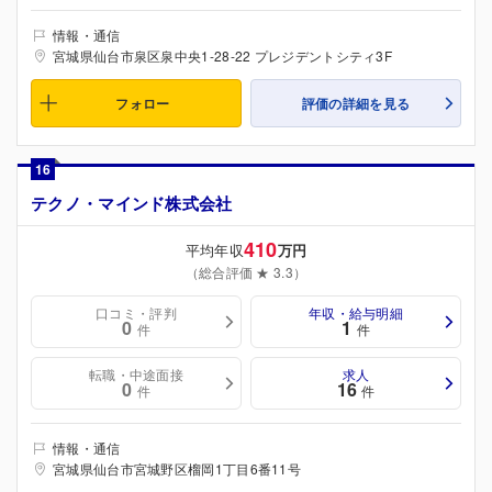
情報・通信
宮城県仙台市泉区泉中央1-28-22 プレジデントシティ3F
フォロー
評価の詳細を見る
16
テクノ・マインド株式会社
410
平均年収
万円
（総合評価 ★ 3.3）
口コミ・評判
年収・給与明細
0
1
件
件
転職・中途面接
求人
0
16
件
件
情報・通信
宮城県仙台市宮城野区榴岡1丁目6番11号