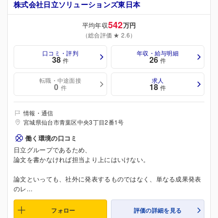
株式会社日立ソリューションズ東日本
542
平均年収
万円
（総合評価 ★ 2.6）
口コミ・評判
年収・給与明細
38
26
件
件
転職・中途面接
求人
0
18
件
件
情報・通信
宮城県仙台市青葉区中央3丁目2番1号
働く環境の口コミ
日立グループであるため、
論文を書かなければ担当より上にはいけない。
論文といっても、社外に発表するものではなく、単なる成果発表
のレ...
フォロー
評価の詳細を見る