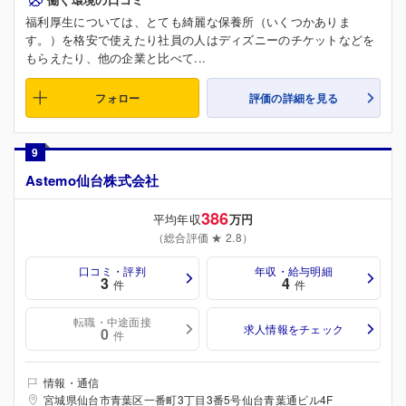
福利厚生については、とても綺麗な保養所（いくつかありま
す。）を格安で使えたり社員の人はディズニーのチケットなどを
もらえたり、他の企業と比べて...
フォロー
評価の詳細を見る
9
Astemo仙台株式会社
386
平均年収
万円
（総合評価 ★ 2.8）
口コミ・評判
年収・給与明細
3
4
件
件
転職・中途面接
求人情報をチェック
0
件
情報・通信
宮城県仙台市青葉区一番町3丁目3番5号仙台青葉通ビル4F