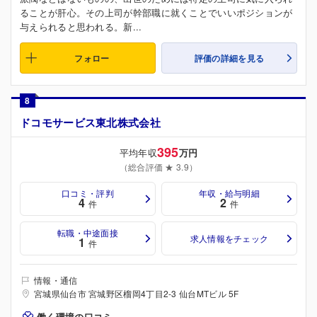
ることが肝心。その上司が幹部職に就くことでいいポジションが
与えられると思われる。新...
フォロー
評価の詳細を見る
8
ドコモサービス東北株式会社
395
平均年収
万円
（総合評価 ★ 3.9）
口コミ・評判
年収・給与明細
4
2
件
件
転職・中途面接
求人情報をチェック
1
件
情報・通信
宮城県仙台市 宮城野区榴岡4丁目2-3 仙台MTビル 5F
働く環境の口コミ