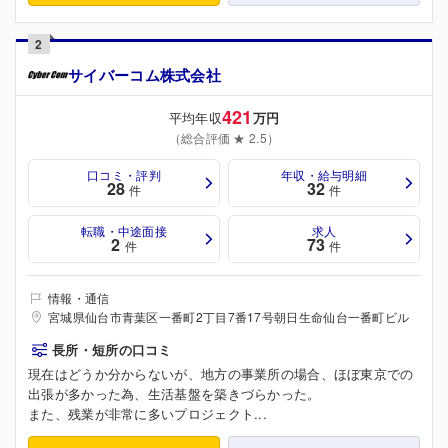
2
サイバーコム株式会社
421
平均年収
万円
（総合評価 ★ 2.5）
口コミ・評判
年収・給与明細
28
32
件
件
転職・中途面接
求人
2
73
件
件
情報・通信
宮城県仙台市青葉区一番町2丁目7番17号朝日生命仙台一番町ビル
長所・短所の口コミ
現在はどうか分からないが、地方の事業所の場合、ほぼ東京での
出張が多かった為、生活基盤を築きづらかった。
また、残業が非常に多いプロジェクト...