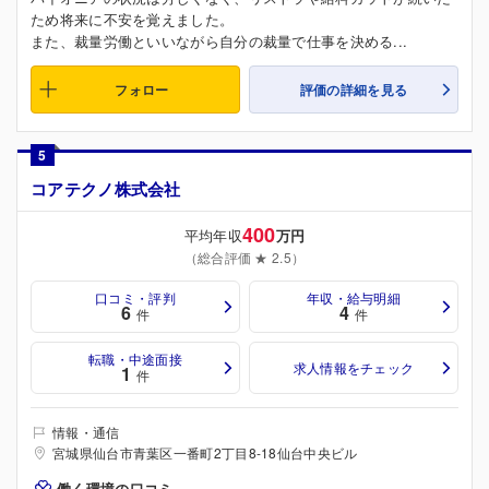
ため将来に不安を覚えました。
また、裁量労働といいながら自分の裁量で仕事を決める...
フォロー
評価の詳細を見る
5
コアテクノ株式会社
400
平均年収
万円
（総合評価 ★ 2.5）
口コミ・評判
年収・給与明細
6
4
件
件
転職・中途面接
求人情報をチェック
1
件
情報・通信
宮城県仙台市青葉区一番町2丁目8-18仙台中央ビル
働く環境の口コミ