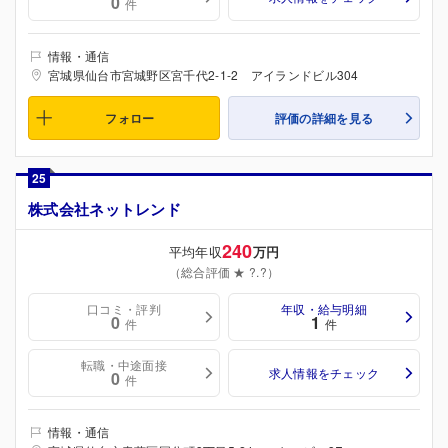
0
件
情報・通信
宮城県仙台市宮城野区宮千代2-1-2 アイランドビル304
フォロー
評価の詳細を見る
25
株式会社ネットレンド
240
平均年収
万円
（総合評価 ★ ?.?）
口コミ・評判
年収・給与明細
0
1
件
件
転職・中途面接
求人情報をチェック
0
件
情報・通信