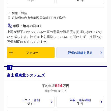
情報・通信
宮城県仙台市青葉区国分町3丁目1番2号
年収・給与の口コミ
上司が部下のやっている仕事の意義や難易度を把握しきれていな
いと感じます。技術向上を奨励しているにも関わらず、技術的な
評価制度は存在していませ...
フォロー
評価の詳細を見る
13
富士通東北システムズ
514
平均年収
万円
（総合評価 ★ 3.7）
口コミ・評判
年収・給与明細
6
1
件
件