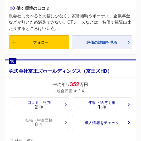
働く環境の口コミ
親会社に比べると大幅に少なく、家賃補助やボーナス、企業年金
などが無いため満足できない。GTレースなどは、特価で観覧出来
たりするところはいい点...
フォロー
評価の詳細を見る
10
株式会社京王ズホールディングス（京王ズHD）
352
平均年収
万円
（総合評価 ★ 2.4）
口コミ・評判
年収・給与明細
2
1
件
件
転職・中途面接
求人情報をチェック
0
件
情報・通信