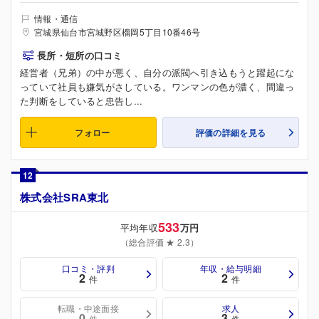
情報・通信
宮城県仙台市宮城野区榴岡5丁目10番46号
長所・短所の口コミ
経営者（兄弟）の中が悪く、自分の派閥へ引き込もうと躍起にな
っていて社員も嫌気がさしている。ワンマンの色が濃く、間違っ
た判断をしていると忠告し...
フォロー
評価の詳細を見る
12
株式会社SRA東北
533
平均年収
万円
（総合評価 ★ 2.3）
口コミ・評判
年収・給与明細
2
2
件
件
転職・中途面接
求人
0
3
件
件