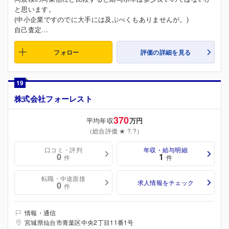
と思います。
(中小企業ですのでに大手には及ぶべくもありませんが。)
自己査定...
フォロー
評価の詳細を見る
19
株式会社フォーレスト
370
平均年収
万円
（総合評価 ★ ?.?）
口コミ・評判
年収・給与明細
0
1
件
件
転職・中途面接
求人情報をチェック
0
件
情報・通信
宮城県仙台市青葉区中央2丁目11番1号