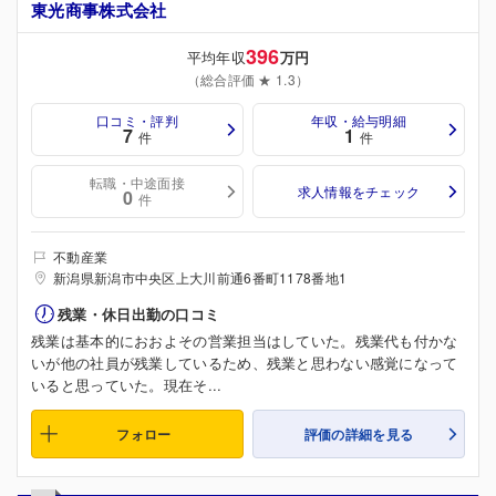
東光商事株式会社
396
平均年収
万円
（総合評価 ★ 1.3）
口コミ・評判
年収・給与明細
7
1
件
件
転職・中途面接
求人情報をチェック
0
件
不動産業
新潟県新潟市中央区上大川前通6番町1178番地1
残業・休日出勤の口コミ
残業は基本的におおよその営業担当はしていた。残業代も付かな
いが他の社員が残業しているため、残業と思わない感覚になって
いると思っていた。現在そ...
フォロー
評価の詳細を見る