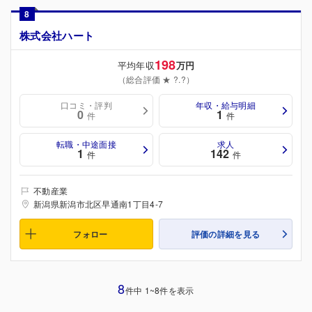
8
株式会社ハート
198
平均年収
万円
（総合評価 ★ ?.?）
口コミ・評判
年収・給与明細
0
1
件
件
転職・中途面接
求人
1
142
件
件
不動産業
新潟県新潟市北区早通南1丁目4-7
フォロー
評価の詳細を見る
8
件中 1~8件を表示