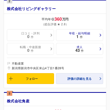
2
株式会社リビングギャラリー
360
平均年収
万円
（総合評価 ★ 2.8）
口コミ・評判
年収・給与明細
0
1
件
件
転職・中途面接
求人
0
43
件
件
不動産業
新潟県新潟市中央区米山4丁目1番28号
フォロー
評価の詳細を見る
3
株式会社角産