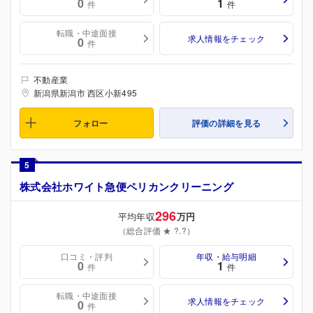
0
1
件
件
転職・中途面接
求人情報をチェック
0
件
不動産業
新潟県新潟市 西区小新495
フォロー
評価の詳細を見る
5
株式会社ホワイト急便ペリカンクリーニング
296
平均年収
万円
（総合評価 ★ ?.?）
口コミ・評判
年収・給与明細
0
1
件
件
転職・中途面接
求人情報をチェック
0
件