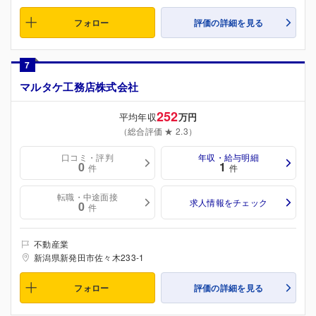
フォロー
評価の詳細を見る
7
マルタケ工務店株式会社
252
平均年収
万円
（総合評価 ★ 2.3）
口コミ・評判
年収・給与明細
0
1
件
件
転職・中途面接
求人情報をチェック
0
件
不動産業
新潟県新発田市佐々木233-1
フォロー
評価の詳細を見る