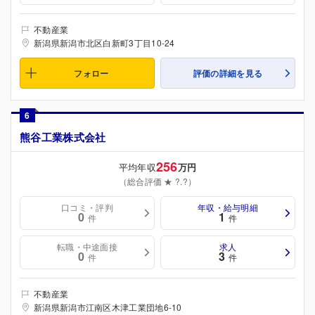
不動産業
新潟県新潟市北区白新町3丁目10-24
フォロー
評価の詳細を見る
6
熊谷工業株式会社
256
平均年収
万円
（総合評価 ★ ?.?）
口コミ・評判
年収・給与明細
0
1
件
件
転職・中途面接
求人
0
3
件
件
不動産業
新潟県新潟市江南区木津工業団地6-10