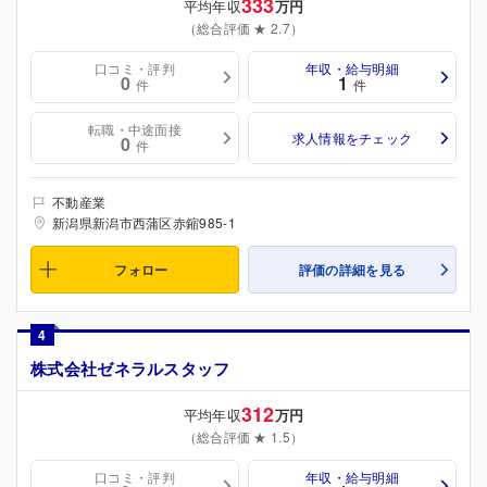
333
平均年収
万円
（総合評価 ★ 2.7）
口コミ・評判
年収・給与明細
0
1
件
件
転職・中途面接
求人情報をチェック
0
件
不動産業
新潟県新潟市西蒲区赤鏥985-1
フォロー
評価の詳細を見る
4
株式会社ゼネラルスタッフ
312
平均年収
万円
（総合評価 ★ 1.5）
口コミ・評判
年収・給与明細