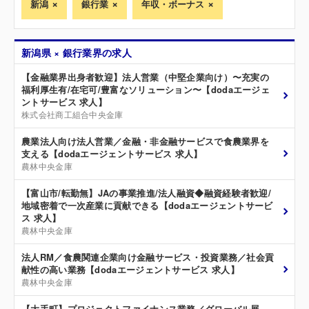
新潟
銀行業
年収・ボーナス
新潟県 × 銀行業界の求人
【金融業界出身者歓迎】法人営業（中堅企業向け）〜充実の
福利厚生有/在宅可/豊富なソリューション〜【dodaエージェ
ントサービス 求人】
株式会社商工組合中央金庫
農業法人向け法人営業／金融・非金融サービスで食農業界を
支える【dodaエージェントサービス 求人】
農林中央金庫
【富山市/転勤無】JAの事業推進/法人融資◆融資経験者歓迎/
地域密着で一次産業に貢献できる【dodaエージェントサービ
ス 求人】
農林中央金庫
法人RM／食農関連企業向け金融サービス・投資業務／社会貢
献性の高い業務【dodaエージェントサービス 求人】
農林中央金庫
【大手町】プロジェクトファイナンス業務／グローバル展