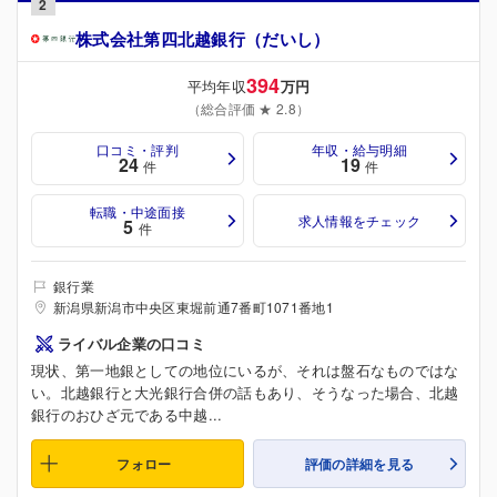
2
株式会社第四北越銀行（だいし）
394
平均年収
万円
（総合評価 ★ 2.8）
口コミ・評判
年収・給与明細
24
19
件
件
転職・中途面接
求人情報をチェック
5
件
銀行業
新潟県新潟市中央区東堀前通7番町1071番地1
ライバル企業の口コミ
現状、第一地銀としての地位にいるが、それは盤石なものではな
い。北越銀行と大光銀行合併の話もあり、そうなった場合、北越
銀行のおひざ元である中越...
フォロー
評価の詳細を見る