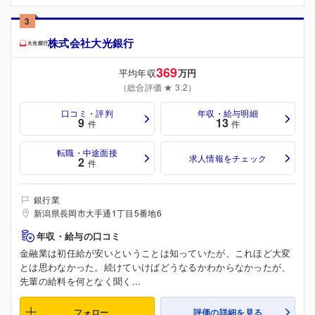
3
株式会社大光銀行
369
平均年収
万円
（総合評価 ★ 3.2）
口コミ・評判
年収・給与明細
9
13
件
件
転職・中途面接
求人情報をチェック
2
件
銀行業
新潟県長岡市大手通1丁目5番地6
年収・給与の口コミ
金融業は初任給が安いということは知っていたが、これほど大変
とは思わなかった。続けていけばどうなるかわからなかったが、
先輩の給料を何となく聞く...
フォロー
評価の詳細を見る