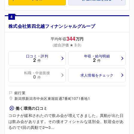
4
株式会社第四北越フィナンシャルグループ
344
平均年収
万円
（総合評価 ★ 3.0）
口コミ・評判
年収・給与明細
2
2
件
件
転職・中途面接
求人情報をチェック
0
件
銀行業
新潟県新潟市中央区東堀前通7番町1071番地1
働く環境の口コミ
コロナが緩和されたので飲み会が増えてきました。異動が出た日
は飲み会があります。その後オフィシャルな送別会、歓迎会があ
るので1回の異動で2〜3...