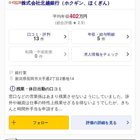
株式会社北越銀行（ホクギン、ほくぎん）
402
平均年収
万円
（総合評価 ★ 2.9）
口コミ・評判
年収・給与明細
13
5
件
件
転職・中途面接
求人情報をチェック
0
件
銀行業
新潟県長岡市大手通2丁目2番地14
残業・休日出勤の口コミ
窓口などの営業係はあまり残業させないようにしていました。渉
外や融資は仕事の特性上残業せざるを得ないようでしたが、きち
んと時間外手当を申請する...
フォロー
評価の詳細を見る