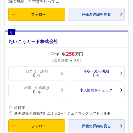
域に根差した営業を行って...
フォロー
評価の詳細を見る
6
たいこうカード株式会社
256
平均年収
万円
（総合評価 ★ 3.8）
口コミ・評判
年収・給与明細
0
1
件
件
転職・中途面接
求人情報をチェック
0
件
銀行業
新潟県長岡市城内町二丁目2－4 ジェイマックソフトビル4F
フォロー
評価の詳細を見る