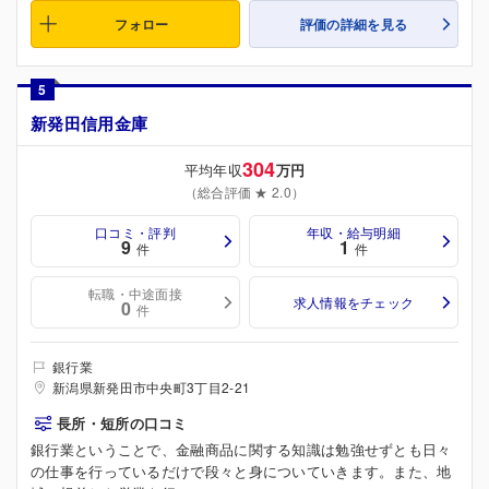
フォロー
評価の詳細を見る
5
新発田信用金庫
304
平均年収
万円
（総合評価 ★ 2.0）
口コミ・評判
年収・給与明細
9
1
件
件
転職・中途面接
求人情報をチェック
0
件
銀行業
新潟県新発田市中央町3丁目2-21
長所・短所の口コミ
銀行業ということで、金融商品に関する知識は勉強せずとも日々
の仕事を行っているだけで段々と身についていきます。また、地