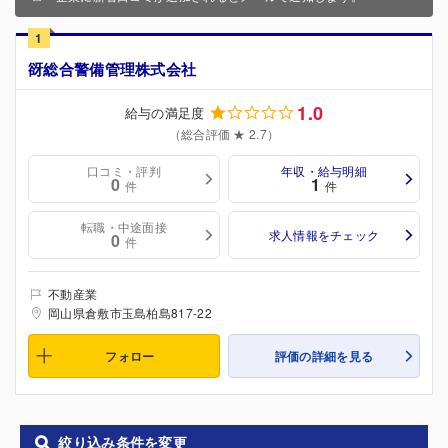
1
谺総合警備管理株式会社
1.0
給与の満足度
（総合評価 ★ 2.7）
口コミ・評判
年収・給与明細
0
1
件
件
転職・中途面接
求人情報をチェック
0
件
不動産業
岡山県倉敷市玉島柏島817-22
フォロー
評価の詳細を見る
絞り込み条件を変更