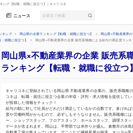
ンキング【転職・就職に役立つ】
| キャリコネ
ニュース
ンキング
岡山県の企業ランキング【転職・就職に役立つ】
岡山県×不動産業界
職・就職に役立つ】
岡山県×不動産業界の企業 販売系職種による給与の満足度ラン
岡山県×不動産業界の企業 販売系
ランキング【転職・就職に役立つ
キャリコネに登録されている岡山県 不動産業界の企業の、販売系職種
コネは、転職・就活に役立つ企業の年収・評判・求人情報を提供してい
が投稿した情報をチェック！
給与の額に対して社員がどれだけ満足しているかの点数です。多ければ
度や労働時間がからむので、必ずしもそうなりません。販売系職種には
ー、ショップスタッフ、フロアスタッフ、ホールスタッフ、調理スタッ
データが含まれます。岡山は、平野部では米作りが盛ん。倉敷市の水島
自動車工場が集まっています。デニムなど繊維産業が発達。オハヨー乳