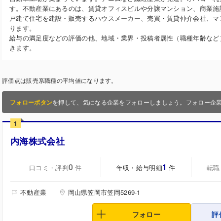
す。不動産業にあるのは、賃貸オフィスビルや分譲マンション、商業施
戸建て住宅を建設・販売するハウスメーカー、売買・賃貸仲介会社、マ
ります。
給与の満足度などの評価の他、地域・業界・投稿者属性（職種年齢など
きます。
評価点は販売系職種の平均値になります。
フォローボタン
を押して、気になる企業をフォローしましょう。フォロー企
1
内海株式会社
0
1
口コミ・評判
年収・給与明細
転職
件
件
不動産業
岡山県笠岡市笠岡5269-1
フォロー
評