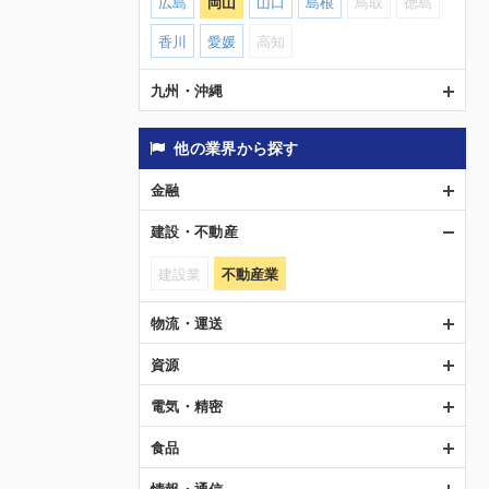
広島
岡山
山口
島根
鳥取
徳島
香川
愛媛
高知
九州・沖縄
他の業界から探す
金融
建設・不動産
建設業
不動産業
物流・運送
資源
電気・精密
食品
情報・通信