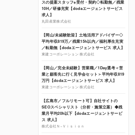
スの提案スタッフ※受付・契約◇転勤無／残業
10H／研修充実【dodaエージェントサービス
求人】
丸田産業株式会社
【岡山/未経験歓迎】土地活用アドバイザー◇
平均年収819万／残業15h以内／福利厚生充実
／転勤無【dodaエージェントサービス 求人】
東建コーポレーション 株式会社
【岡山／完全未経験】営業職／1Day選考＜営
業と顧客先に行く見学会セット＞平均年収819
万円【dodaエージェントサービス 求人】
東建コーポレーション 株式会社
【広島市／フルリモート可】自社サイトの
SEOスペシャリスト（分析・施策立案）◆残
業月平均20h以下【dodaエージェントサービ
ス 求人】
株式会社Ｎ−Ｖｉｓｉｏｎ