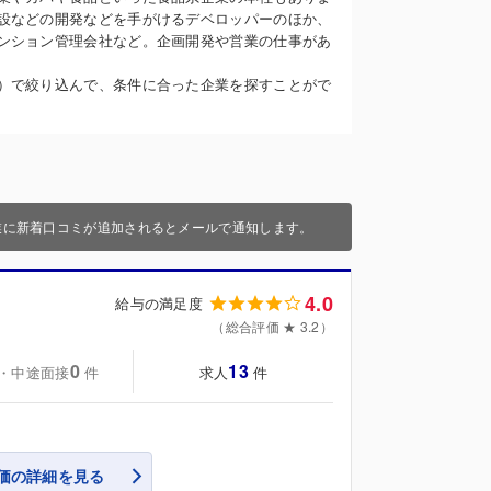
設などの開発などを手がけるデベロッパーのほか、
ンション管理会社など。企画開発や営業の仕事があ
）で絞り込んで、条件に合った企業を探すことがで
業に新着口コミが追加されるとメールで通知します。
4.0
給与の満足度
（総合評価 ★ 3.2）
0
13
・中途面接
求人
件
件
価の詳細を見る