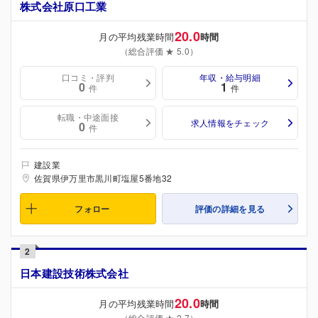
株式会社原口工業
20.0
月の平均残業時間
時間
（総合評価 ★ 5.0）
口コミ・評判
年収・給与明細
0
1
件
件
転職・中途面接
求人情報をチェック
0
件
建設業
佐賀県伊万里市黒川町塩屋5番地32
フォロー
評価の詳細を見る
2
日本建設技術株式会社
20.0
月の平均残業時間
時間
（総合評価 ★ 2.7）