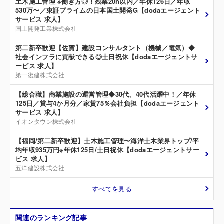
土木施工管理 ※働き方◎！残業20h以内／年休126日／年収
530万〜／東証プライムの日本国土開発G【dodaエージェント
サービス 求人】
国土開発工業株式会社
第二新卒歓迎【佐賀】建設コンサルタント（機械／電気）◆
社会インフラに貢献できる◎土日祝休【dodaエージェントサ
ービス 求人】
第一復建株式会社
【総合職】商業施設の運営管理◆30代、40代活躍中！／年休
125日／賞与4か月分／家賃75％会社負担【dodaエージェント
サービス 求人】
イオンタウン株式会社
【福岡/第二新卒歓迎】土木施工管理〜海洋土木業界トップ/平
均年収935万円※年休125日/土日祝休【dodaエージェントサー
ビス 求人】
五洋建設株式会社
すべてを見る
関連のランキング記事