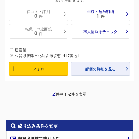
口コミ・評判
年収・給与明細
0
1
件
件
転職・中途面接
求人情報をチェック
0
件
建設業
佐賀県唐津市北波多徳須恵1417番地1
フォロー
評価の詳細を見る
2
件中 1~2件を表示
絞り込み条件を変更
投稿者属性で絞り込む