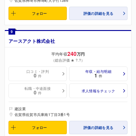
佐賀県神埼市神埼町大字竹1386
フォロー
評価の詳細を見る
9
アースアクト株式会社
240
平均年収
万円
（総合評価 ★ ?.?）
口コミ・評判
年収・給与明細
0
1
件
件
転職・中途面接
求人情報をチェック
0
件
建設業
佐賀県佐賀市兵庫南1丁目3番1号
フォロー
評価の詳細を見る