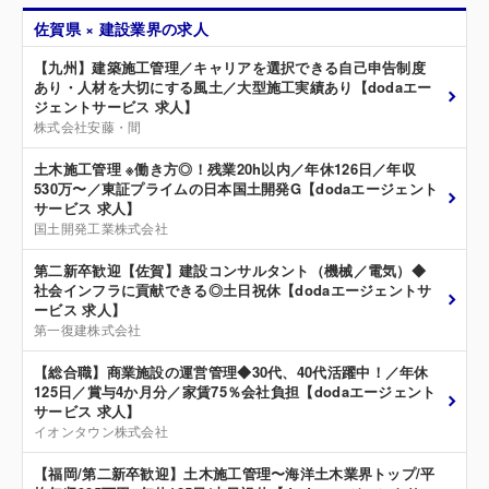
佐賀県 × 建設業界の求人
【九州】建築施工管理／キャリアを選択できる自己申告制度
あり・人材を大切にする風土／大型施工実績あり【dodaエー
ジェントサービス 求人】
株式会社安藤・間
土木施工管理 ※働き方◎！残業20h以内／年休126日／年収
530万〜／東証プライムの日本国土開発G【dodaエージェント
サービス 求人】
国土開発工業株式会社
第二新卒歓迎【佐賀】建設コンサルタント（機械／電気）◆
社会インフラに貢献できる◎土日祝休【dodaエージェントサ
ービス 求人】
第一復建株式会社
【総合職】商業施設の運営管理◆30代、40代活躍中！／年休
125日／賞与4か月分／家賃75％会社負担【dodaエージェント
サービス 求人】
イオンタウン株式会社
【福岡/第二新卒歓迎】土木施工管理〜海洋土木業界トップ/平