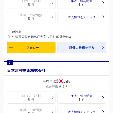
口コミ・評判
年収・給与明細
0
1
件
件
転職・中途面接
求人情報をチェック
0
件
建設業
佐賀県佐賀市鍋島町大字八戸3197番地の3
フォロー
評価の詳細を見る
7
日本建設技術株式会社
306
平均年収
万円
（総合評価 ★ 2.7）
口コミ・評判
年収・給与明細
0
1
件
件
転職・中途面接
求人情報をチェック