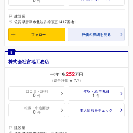
0
件
建設業
佐賀県唐津市北波多徳須恵1417番地1
フォロー
評価の詳細を見る
8
株式会社宮地工務店
252
平均年収
万円
（総合評価 ★ ?.?）
口コミ・評判
年収・給与明細
0
1
件
件
転職・中途面接
求人情報をチェック
0
件
建設業