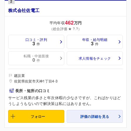
2
株式会社佐電工
462
平均年収
万円
（総合評価 ★ ?.?）
口コミ・評判
年収・給与明細
3
3
件
件
転職・中途面接
求人情報をチェック
0
件
建設業
佐賀県佐賀市天神1丁目4-3
長所・短所の口コミ
サービス残業の多さと年次休暇の少なさですが、こればかりはど
うしようもないので解決策は私にはありません。
フォロー
評価の詳細を見る