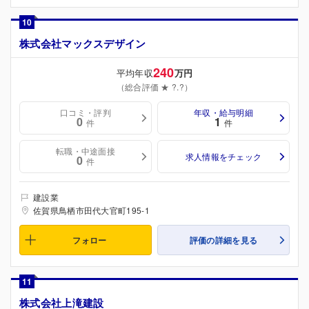
10
株式会社マックスデザイン
240
平均年収
万円
（総合評価 ★ ?.?）
口コミ・評判
年収・給与明細
0
1
件
件
転職・中途面接
求人情報をチェック
0
件
建設業
佐賀県鳥栖市田代大官町195-1
フォロー
評価の詳細を見る
11
株式会社上滝建設