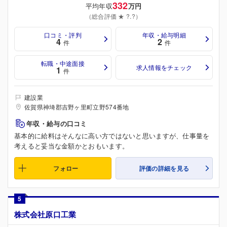
332
平均年収
万円
（総合評価 ★ ?.?）
口コミ・評判
年収・給与明細
4
2
件
件
転職・中途面接
求人情報をチェック
1
件
建設業
佐賀県神埼郡吉野ヶ里町立野574番地
年収・給与の口コミ
基本的に給料はそんなに高い方ではないと思いますが、仕事量を
考えると妥当な金額かとおもいます。
フォロー
評価の詳細を見る
5
株式会社原口工業