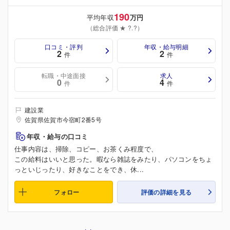
190
平均年収
万円
（総合評価 ★ ?.?）
口コミ・評判
年収・給与明細
2
2
件
件
転職・中途面接
求人
0
4
件
件
建設業
佐賀県佐賀市今宿町2番5号
年収・給与の口コミ
仕事内容は、掃除、コピー、お茶くみ程度で、
この給料はいいと思った。暇なら雑誌をみたり、パソコンをちょ
っといじったり、好きなことをでき、休...
フォロー
評価の詳細を見る