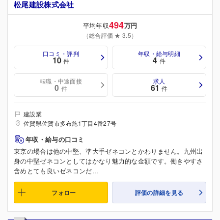
松尾建設株式会社
494
平均年収
万円
（総合評価 ★ 3.5）
口コミ・評判
年収・給与明細
10
4
件
件
転職・中途面接
求人
0
61
件
件
建設業
佐賀県佐賀市多布施1丁目4番27号
年収・給与の口コミ
東京の場合は他の中堅、準大手ゼネコンとかわりません。九州出
身の中堅ゼネコンとしてはかなり魅力的な金額です。働きやすさ
含めとても良いゼネコンだ...
フォロー
評価の詳細を見る