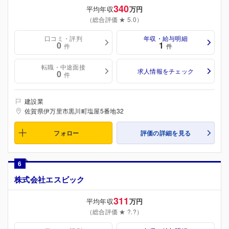
340
平均年収
万円
（総合評価 ★ 5.0）
口コミ・評判
年収・給与明細
0
1
件
件
転職・中途面接
求人情報をチェック
0
件
建設業
佐賀県伊万里市黒川町塩屋5番地32
フォロー
評価の詳細を見る
6
株式会社エスビック
311
平均年収
万円
（総合評価 ★ ?.?）