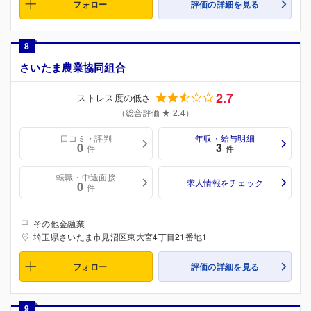
フォロー
評価の詳細を見る
8
さいたま農業協同組合
2.7
ストレス度の低さ
（総合評価 ★ 2.4）
口コミ・評判
年収・給与明細
0
3
件
件
転職・中途面接
求人情報をチェック
0
件
その他金融業
埼玉県さいたま市見沼区東大宮4丁目21番地1
フォロー
評価の詳細を見る
9