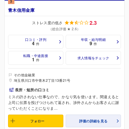
3
青木信用金庫
2.3
ストレス度の低さ
（総合評価 ★ 2.6）
口コミ・評判
年収・給与明細
4
9
件
件
転職・中途面接
求人情報をチェック
1
件
その他金融業
埼玉県川口市中青木2丁目13番21号
長所・短所の口コミ
ミスの許されない仕事なので、かなり気を使います。間違えると
上司に伝票を投げつけられて返され、渉外さんからお客さんに謝
っていただくことになりま...
フォロー
評価の詳細を見る