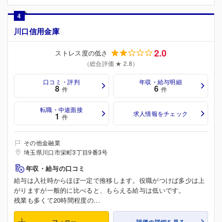
4
川口信用金庫
2.0
ストレス度の低さ
（総合評価 ★ 2.8）
口コミ・評判
年収・給与明細
8
6
件
件
転職・中途面接
求人情報をチェック
1
件
その他金融業
埼玉県川口市栄町3丁目9番3号
年収・給与の口コミ
給与は入社時からほぼ一定で推移します。役職がつけば多少は上
がりますが一般的に比べると、もらえる給与は低いです。
残業も多くて20時間程度の...
フォロー
評価の詳細を見る