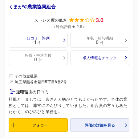
くまがや農業協同組合
3.0
ストレス度の低さ
（総合評価 ★ 2.5）
口コミ・評判
年収・給与明細
1
0
件
件
転職・中途面接
求人情報をチェック
0
件
その他金融業
埼玉県熊谷市箱田5丁目8番2号
退職理由の口コミ
社風としましては、皆さん人柄がとてもよかったです。全体の業
務としては、非常にのんびりしていました。組合員の方々もあた
たかく、のびのびと業務を...
フォロー
評価の詳細を見る