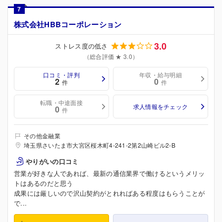
7
株式会社HBBコーポレーション
3.0
ストレス度の低さ
（総合評価 ★ 3.0）
口コミ・評判
年収・給与明細
2
0
件
件
転職・中途面接
求人情報をチェック
0
件
その他金融業
埼玉県さいたま市大宮区桜木町4-241-2第2山崎ビル2-B
やりがいの口コミ
営業が好きな人であれば、最新の通信業界で働けるというメリッ
トはあるのだと思う
成果には厳しいので沢山契約がとれればある程度はもらうことが
で...