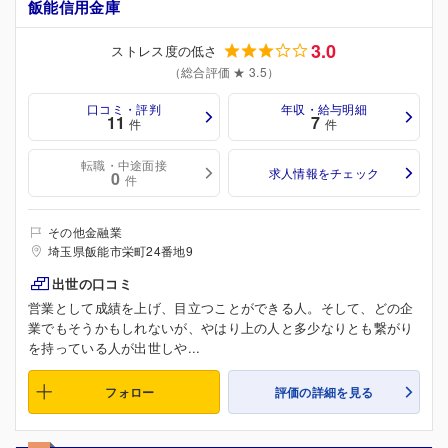
飯能信用金庫
3.0
ストレス度の低さ
（総合評価 ★ 3.5）
口コミ・評判
年収・給与明細
11
7
件
件
転職・中途面接
求人情報をチェック
0
件
その他金融業
埼玉県飯能市栄町24番地9
出世の口コミ
営業として成績を上げ、目立つことができる人。そして、どの企
業でもそうかもしれないが、やはり上の人と多少なりとも繋がり
を持っている人が出世しや...
フォロー
評価の詳細を見る