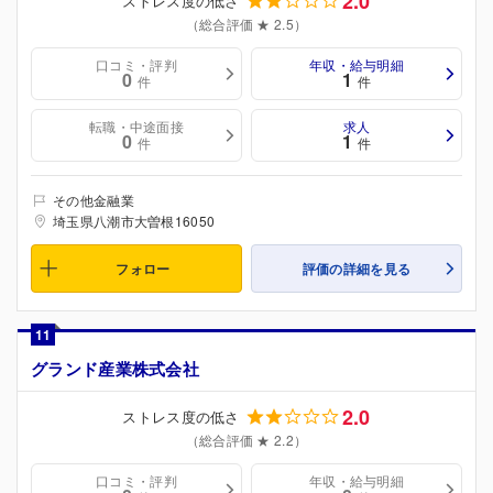
2.0
ストレス度の低さ
（総合評価 ★ 2.5）
口コミ・評判
年収・給与明細
0
1
件
件
転職・中途面接
求人
0
1
件
件
その他金融業
埼玉県八潮市大曽根16050
フォロー
評価の詳細を見る
11
グランド産業株式会社
2.0
ストレス度の低さ
（総合評価 ★ 2.2）
口コミ・評判
年収・給与明細