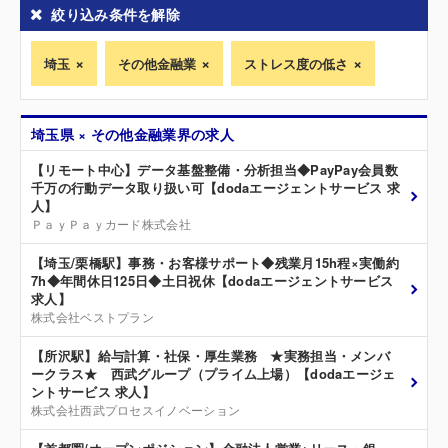
絞り込み条件を解除
埼玉
その他金融業
ストレス度の低さ
埼玉県 × その他金融業界の求人
【リモート中心】データ基盤整備・分析担当◆PayPay会員数
千万の行動データ取り扱い可【dodaエージェントサービス 求
人】
ＰａｙＰａｙカード株式会社
【埼玉/栗橋駅】事務・お客様サポート◆残業月15h程×実働約
7h◆年間休日125日◆土日祝休【dodaエージェントサービス
求人】
株式会社ベストプラン
【所沢駅】給与計算・社保・厚生業務 ★実務担当・メンバ
ークラス★ 西武グループ（プライム上場）【dodaエージェ
ントサービス 求人】
株式会社西武プロセスイノベーション