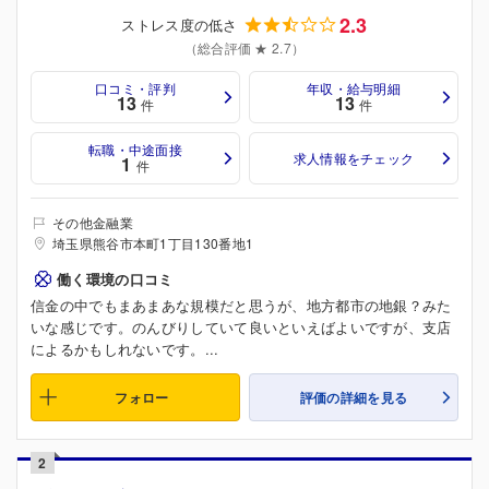
2.3
ストレス度の低さ
（総合評価 ★ 2.7）
口コミ・評判
年収・給与明細
13
13
件
件
転職・中途面接
求人情報をチェック
1
件
その他金融業
埼玉県熊谷市本町1丁目130番地1
働く環境の口コミ
信金の中でもまあまあな規模だと思うが、地方都市の地銀？みた
いな感じです。のんびりしていて良いといえばよいですが、支店
によるかもしれないです。...
フォロー
評価の詳細を見る
2