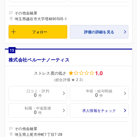
その他金融業
埼玉県越谷市大字増林90505-1
フォロー
評価の詳細を見る
13
株式会社ベルーナノーティス
1.0
ストレス度の低さ
（総合評価 ★ 2.3）
口コミ・評判
年収・給与明細
0
0
件
件
転職・中途面接
求人情報をチェック
0
件
その他金融業
埼玉県上尾市仲町1丁目7-28