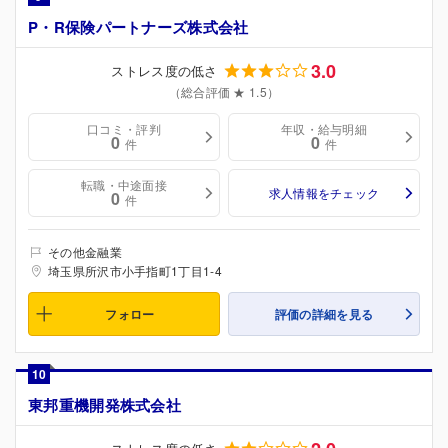
P・R保険パートナーズ株式会社
3.0
ストレス度の低さ
（総合評価 ★ 1.5）
口コミ・評判
年収・給与明細
0
0
件
件
転職・中途面接
求人情報をチェック
0
件
その他金融業
埼玉県所沢市小手指町1丁目1-4
フォロー
評価の詳細を見る
10
東邦重機開発株式会社