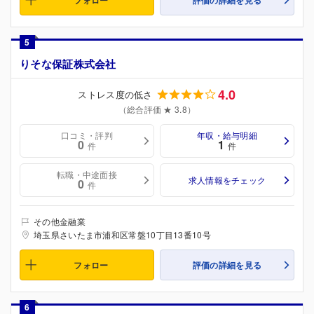
5
りそな保証株式会社
4.0
ストレス度の低さ
（総合評価 ★ 3.8）
口コミ・評判
年収・給与明細
0
1
件
件
転職・中途面接
求人情報をチェック
0
件
その他金融業
埼玉県さいたま市浦和区常盤10丁目13番10号
フォロー
評価の詳細を見る
6