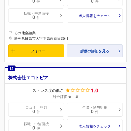
0
0
件
件
転職・中途面接
求人情報をチェック
0
件
その他金融業
埼玉県日高市大字下高萩新田35-1
フォロー
評価の詳細を見る
12
株式会社エコトピア
1.0
ストレス度の低さ
（総合評価 ★ 1.0）
口コミ・評判
年収・給与明細
0
0
件
件
転職・中途面接
求人情報をチェック
0
件