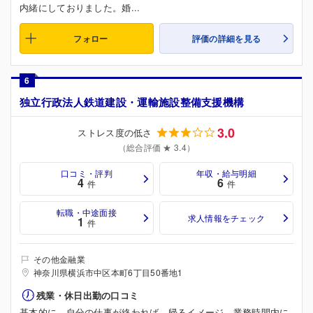
内緒にしておりました。婚...
フォロー
評価の詳細を見る
6
独立行政法人鉄道建設・運輸施設整備支援機構
3.0
ストレス度の低さ
（総合評価 ★ 3.4）
口コミ・評判
年収・給与明細
4
6
件
件
転職・中途面接
求人情報をチェック
1
件
その他金融業
神奈川県横浜市中区本町6丁目50番地1
残業・休日出勤の口コミ
基本的に、自分の仕事が終われば、帰るイメージ。業務時間内に