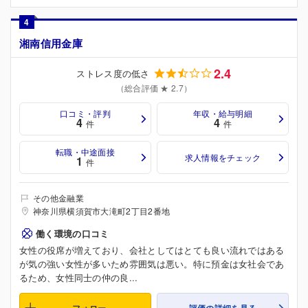
4
湘南信用金庫
2.4
ストレス度の低さ
（総合評価 ★ 2.7）
口コミ・評判
年収・給与明細
4
4
件
件
転職・中途面接
求人情報をチェック
1
件
その他金融業
神奈川県横須賀市大滝町2丁目2番地
働く環境の口コミ
女性の役席が増えており、会社としてはとても良い流れではある
が気の強い女性が多いため雰囲気は悪い。特に預金は女社会であ
るため、女性同士の仲の良...
フォロー
評価の詳細を見る