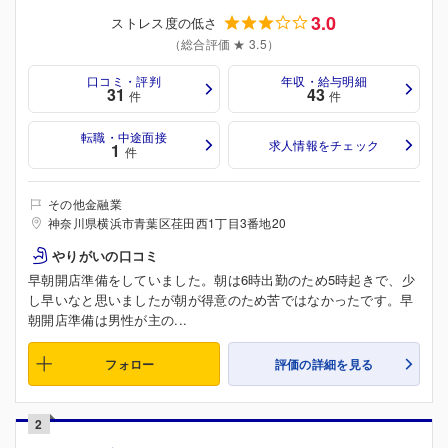
3.0
ストレス度の低さ
（総合評価 ★ 3.5）
口コミ・評判
年収・給与明細
31
43
件
件
転職・中途面接
求人情報をチェック
1
件
その他金融業
神奈川県横浜市青葉区荏田西1丁目3番地20
やりがいの口コミ
早朝開店準備をしていました。朝は6時出勤のため5時起きで、少
し早いなと思いましたが朝が得意のため苦ではなかったです。早
朝開店準備は男性が主の...
フォロー
評価の詳細を見る
2