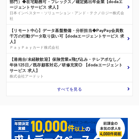
部門）◆在宅勤務可・フレックス／確定拠出年金業【dodaエ
ージェントサービス 求人】
日本インベスター・ソリューション・アンド・テクノロジー株式会
社
【リモート中心】データ基盤整備・分析担当◆PayPay会員数
千万の行動データ取り扱い可【dodaエージェントサービス 求
人】
ＰａｙＰａｙカード株式会社
【港南台/未経験歓迎】保険営業※飛び込み・テレアポなし／
年休125日／既存顧客対応／研修充実◎ 【dodaエージェント
サービス 求人】
株式会社アードット
すべてを見る