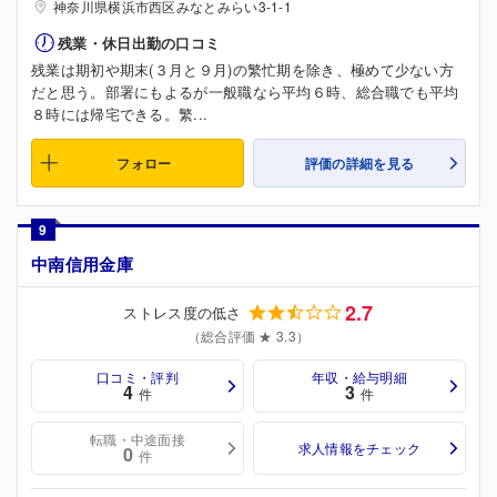
神奈川県横浜市西区みなとみらい3-1-1
残業・休日出勤の口コミ
残業は期初や期末(３月と９月)の繁忙期を除き、極めて少ない方
だと思う。部署にもよるが一般職なら平均６時、総合職でも平均
８時には帰宅できる。繁...
フォロー
評価の詳細を見る
9
中南信用金庫
2.7
ストレス度の低さ
（総合評価 ★ 3.3）
口コミ・評判
年収・給与明細
4
3
件
件
転職・中途面接
求人情報をチェック
0
件