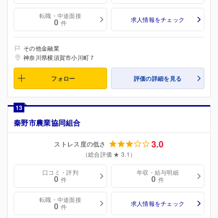
転職・中途面接
求人情報をチェック
0
件
その他金融業
神奈川県横須賀市小川町７
フォロー
評価の詳細を見る
13
秦野市農業協同組合
3.0
ストレス度の低さ
（総合評価 ★ 3.1）
口コミ・評判
年収・給与明細
0
0
件
件
転職・中途面接
求人情報をチェック
0
件