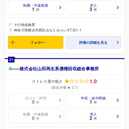
転職・中途面接
求人
1
3
件
件
その他金融業
神奈川県横浜市西区みなとみらい3丁目1-1
フォロー
評価の詳細を見る
21
株式会社山田再生系債権回収総合事務所
1.0
ストレス度の低さ
（総合評価 ★ 2.7）
口コミ・評判
年収・給与明細
0
1
件
件
転職・中途面接
求人
0
2
件
件