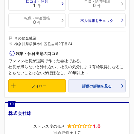
口コミ・評判
年収・給与明細
1
0
件
件
転職・中途面接
求人情報をチェック
0
件
その他金融業
神奈川県横浜市中区住吉町2丁目24
残業・休日出勤の口コミ
ワンマン社長が道楽で作った会社である。
社長が帰らないと帰れない、社長の気分により有給取得になるこ
ともないことはないがほぼなし。30年以上...
フォロー
評価の詳細を見る
19
株式会社雄
1.0
ストレス度の低さ
（総合評価 ★ 1.7）