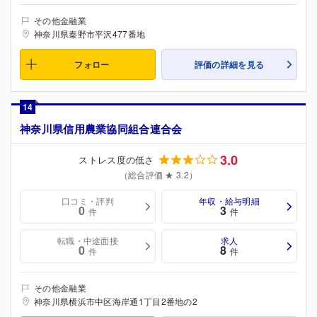
その他金融業
神奈川県秦野市平沢477番地
フォロー
評価の詳細を見る
14
神奈川県信用農業協同組合連合会
3.0
ストレス度の低さ
（総合評価 ★ 3.2）
口コミ・評判
年収・給与明細
0
3
件
件
転職・中途面接
求人
0
8
件
件
その他金融業
神奈川県横浜市中区海岸通1丁目2番地の2