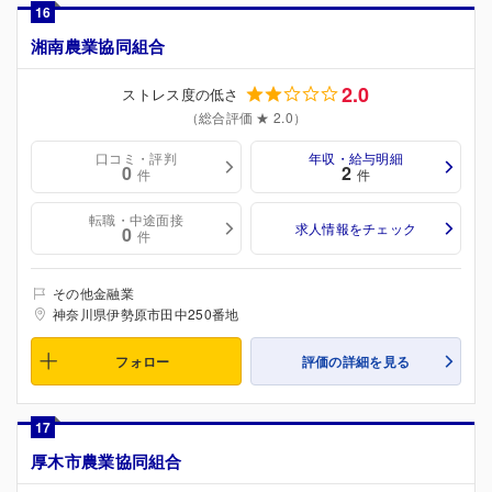
16
湘南農業協同組合
2.0
ストレス度の低さ
（総合評価 ★ 2.0）
口コミ・評判
年収・給与明細
0
2
件
件
転職・中途面接
求人情報をチェック
0
件
その他金融業
神奈川県伊勢原市田中250番地
フォロー
評価の詳細を見る
17
厚木市農業協同組合