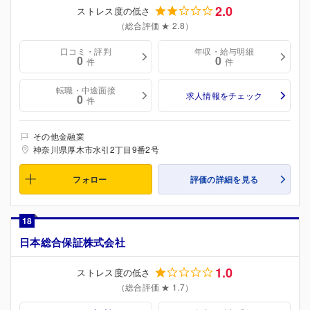
2.0
ストレス度の低さ
（総合評価 ★ 2.8）
口コミ・評判
年収・給与明細
0
0
件
件
転職・中途面接
求人情報をチェック
0
件
その他金融業
神奈川県厚木市水引2丁目9番2号
フォロー
評価の詳細を見る
18
日本総合保証株式会社
1.0
ストレス度の低さ
（総合評価 ★ 1.7）