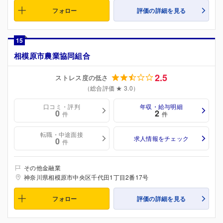
フォロー
評価の詳細を見る
15
相模原市農業協同組合
2.5
ストレス度の低さ
（総合評価 ★ 3.0）
口コミ・評判
年収・給与明細
0
2
件
件
転職・中途面接
求人情報をチェック
0
件
その他金融業
神奈川県相模原市中央区千代田1丁目2番17号
フォロー
評価の詳細を見る