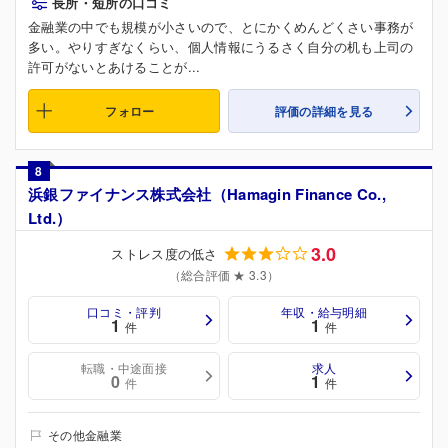
長所・短所の口コミ
金融業の中でも規模が小さいので、とにかくめんどくさい事務が
多い。やりすぎなくらい、個人情報にうるさく自分の机も上司の
許可がないとあけることが...
フォロー
評価の詳細を見る
8
浜銀ファイナンス株式会社（Hamagin Finance Co.,
Ltd.）
3.0
ストレス度の低さ
（総合評価 ★ 3.3）
口コミ・評判
年収・給与明細
1
1
件
件
転職・中途面接
求人
0
1
件
件
その他金融業