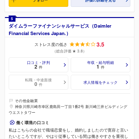
5
ダイムラーファイナンシャルサービス（Daimler
Financial Services Japan.）
3.5
ストレス度の低さ
（総合評価 ★ 3.8）
口コミ・評判
年収・給与明細
2
1
件
件
転職・中途面接
求人情報をチェック
0
件
その他金融業
神奈川県川崎市幸区鹿島田一丁目1番2号 新川崎三井ビルディング
ウエストタワー
働く環境の口コミ
私はこちらの会社で職場恋愛をし、婚約しましたので寛容と言い
たいところですが、やはり従事している間は働きやすさを重視し