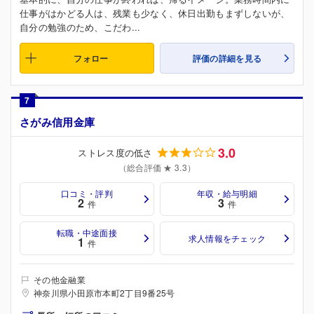
仕事がはかどる人は、残業も少なく、休日出勤もまずしないが、
自分の勉強のため、こだわ...
フォロー
評価の詳細を見る
7
さがみ信用金庫
3.0
ストレス度の低さ
（総合評価 ★ 3.3）
口コミ・評判
年収・給与明細
2
3
件
件
転職・中途面接
求人情報をチェック
1
件
その他金融業
神奈川県小田原市本町2丁目9番25号