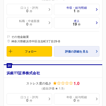
口コミ・評判
年収・給与明細
0
1
件
件
転職・中途面接
求人
0
19
件
件
その他金融業
神奈川県横浜市中区住吉町3丁目29-B
フォロー
評価の詳細を見る
20
浜銀TT証券株式会社
1.0
ストレス度の低さ
（総合評価 ★ 1.5）
口コミ・評判
年収・給与明細
0
0
件
件