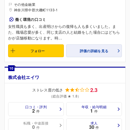
その他金融業
神奈川県中郡大磯町1133-1
働く環境の口コミ
女性職員も多く、出産明けからの復帰も人も多くいました。ま
た、職場恋愛が多く、同じ支店の人と結婚をした場合にはどちら
かが店舗移動になります。時...
フォロー
評価の詳細を見る
10
株式会社エイワ
2.3
ストレス度の低さ
（総合評価 ★ 1.8）
口コミ・評判
年収・給与明細
2
1
件
件
転職・中途面接
求人
0
30
件
件