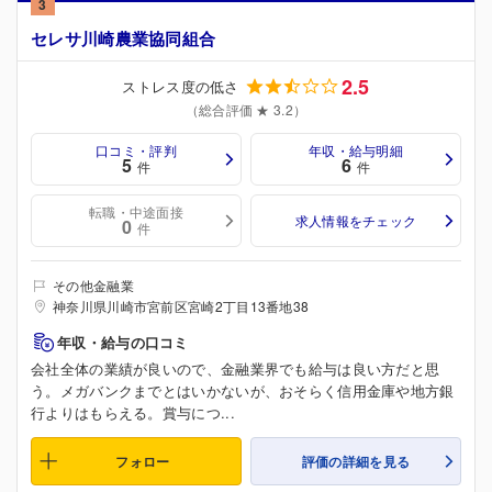
3
セレサ川崎農業協同組合
2.5
ストレス度の低さ
（総合評価 ★ 3.2）
口コミ・評判
年収・給与明細
5
6
件
件
転職・中途面接
求人情報をチェック
0
件
その他金融業
神奈川県川崎市宮前区宮崎2丁目13番地38
年収・給与の口コミ
会社全体の業績が良いので、金融業界でも給与は良い方だと思
う。メガバンクまでとはいかないが、おそらく信用金庫や地方銀
行よりはもらえる。賞与につ...
フォロー
評価の詳細を見る