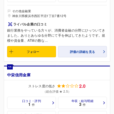
その他金融業
神奈川県横浜市西区平沼1丁目7番12号
ライバル企業の口コミ
銀行業務をやっている方々が、消費者金融の分野にひっついてき
ました。ありとあらゆる分野にて手を伸ばしてきたようです。規
模や資金量、ATMの数な...
フォロー
評価の詳細を見る
11
中栄信用金庫
2.0
ストレス度の低さ
（総合評価 ★ 2.5）
口コミ・評判
年収・給与明細
1
3
件
件