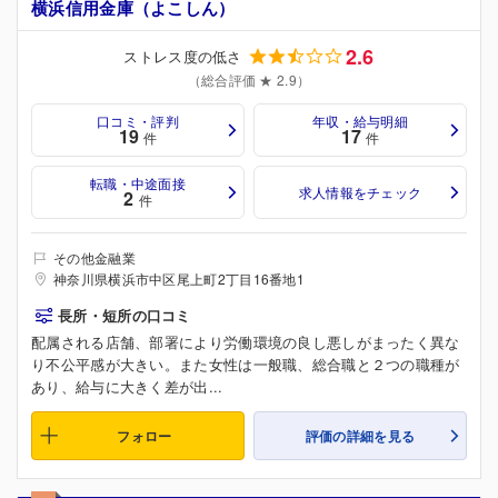
横浜信用金庫（よこしん）
2.6
ストレス度の低さ
（総合評価 ★ 2.9）
口コミ・評判
年収・給与明細
19
17
件
件
転職・中途面接
求人情報をチェック
2
件
その他金融業
神奈川県横浜市中区尾上町2丁目16番地1
長所・短所の口コミ
配属される店舗、部署により労働環境の良し悪しがまったく異な
り不公平感が大きい。また女性は一般職、総合職と２つの職種が
あり、給与に大きく差が出...
フォロー
評価の詳細を見る