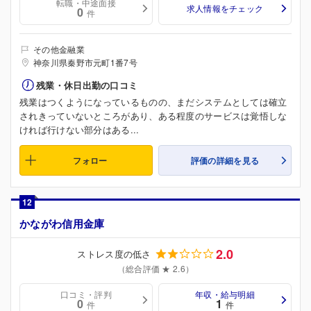
転職・中途面接
求人情報をチェック
0
件
その他金融業
神奈川県秦野市元町1番7号
残業・休日出勤の口コミ
残業はつくようになっているものの、まだシステムとしては確立
されきっていないところがあり、ある程度のサービスは覚悟しな
ければ行けない部分はある...
フォロー
評価の詳細を見る
12
かながわ信用金庫
2.0
ストレス度の低さ
（総合評価 ★ 2.6）
口コミ・評判
年収・給与明細
0
1
件
件