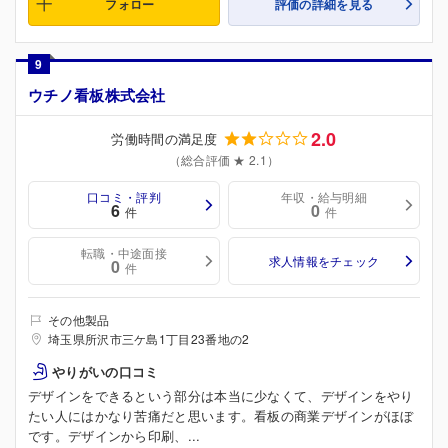
フォロー
評価の詳細を見る
9
ウチノ看板株式会社
2.0
労働時間の満足度
（総合評価 ★ 2.1）
口コミ・評判
年収・給与明細
6
0
件
件
転職・中途面接
求人情報をチェック
0
件
その他製品
埼玉県所沢市三ケ島1丁目23番地の2
やりがいの口コミ
デザインをできるという部分は本当に少なくて、デザインをやり
たい人にはかなり苦痛だと思います。看板の商業デザインがほぼ
です。デザインから印刷、...