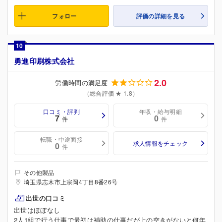
フォロー
評価の詳細を見る
10
勇進印刷株式会社
2.0
労働時間の満足度
（総合評価 ★ 1.8）
口コミ・評判
年収・給与明細
7
0
件
件
転職・中途面接
求人情報をチェック
0
件
その他製品
埼玉県志木市上宗岡4丁目8番26号
出世の口コミ
出世はほぼなし
2人1組で行う仕事で最初は補助の仕事だが上の空きがないと何年