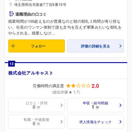
埼玉県和光市新倉7丁目6番15号
退職理由の口コミ
残業時間が100超えるのが普通なのと朝の朝礼１時間が有り得な
い。社長のワンマン体制で誰も文句を言えず軍隊みたいな朝礼を
やらされる。残業しなけ...
フォロー
評価の詳細を見る
13
株式会社アルキャスト
2.0
労働時間の満足度
（総合評価 ★ 1.7）
口コミ・評判
年収・給与明細
0
1
件
件
転職・中途面接
求人情報をチェック
0
件