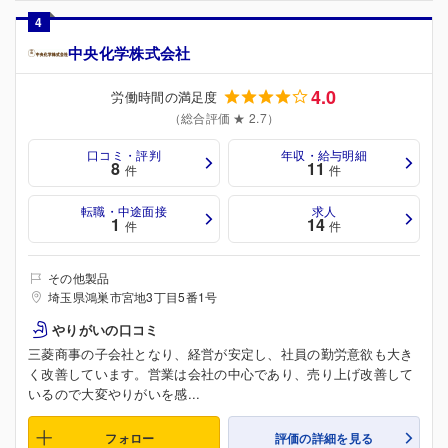
4
中央化学株式会社
4.0
労働時間の満足度
（総合評価 ★ 2.7）
口コミ・評判
年収・給与明細
8
11
件
件
転職・中途面接
求人
1
14
件
件
その他製品
埼玉県鴻巣市宮地3丁目5番1号
やりがいの口コミ
三菱商事の子会社となり、経営が安定し、社員の勤労意欲も大き
く改善しています。営業は会社の中心であり、売り上げ改善して
いるので大変やりがいを感...
フォロー
評価の詳細を見る