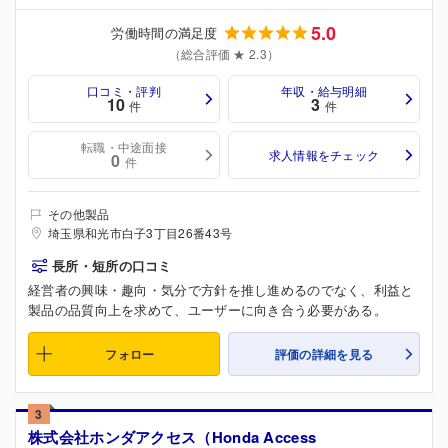
5.0
労働時間の満足度
（総合評価 ★ 2.3）
口コミ・評判
年収・給与明細
10
3
件
件
転職・中途面接
求人情報をチェック
0
件
その他製品
埼玉県和光市白子3丁目26番43号
長所・短所の口コミ
経営者の興味・趣向・気分で方針を推し進めるのでなく、利益と
製品の品質向上を求めて、ユーザーに向き合う必要がある。
フォロー
評価の詳細を見る
3
株式会社ホンダアクセス（Honda Access