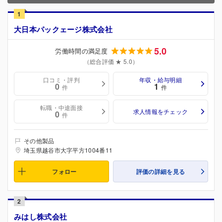
1
大日本パックェージ株式会社
5.0
労働時間の満足度
（総合評価 ★ 5.0）
口コミ・評判
年収・給与明細
0
1
件
件
転職・中途面接
求人情報をチェック
0
件
その他製品
埼玉県越谷市大字平方1004番11
フォロー
評価の詳細を見る
2
みはし株式会社