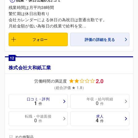
残業時間は月平均38時間
繁忙期は休日出勤有り
会社カレンダーによる休日の為祝日は普通出勤です。
月給金額が低い為毎日の残業で給料を安...
フォロー
評価の詳細を見る
12
株式会社大和紙工業
2.0
労働時間の満足度
（総合評価 ★ 1.8）
口コミ・評判
年収・給与明細
1
0
件
件
転職・中途面接
求人
0
4
件
件
その他製品