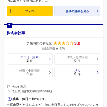
的に出世する傾向にある。...
フォロー
評価の詳細を見る
7
株式会社壽
3.0
労働時間の満足度
（総合評価 ★ 2.5）
口コミ・評判
年収・給与明細
2
0
件
件
転職・中途面接
求人
0
9
件
件
その他製品
埼玉県川越市大字鯨井138番地
残業・休日出勤の口コミ
土曜出勤がたまにあるが、特に土曜日にしなければならないよう