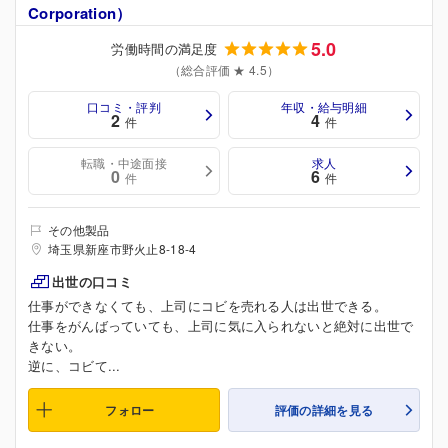
Corporation）
5.0
労働時間の満足度
（総合評価 ★ 4.5）
口コミ・評判
年収・給与明細
2
4
件
件
転職・中途面接
求人
0
6
件
件
その他製品
埼玉県新座市野火止8-18-4
出世の口コミ
仕事ができなくても、上司にコビを売れる人は出世できる。
仕事をがんばっていても、上司に気に入られないと絶対に出世で
きない。
逆に、コビて...
フォロー
評価の詳細を見る