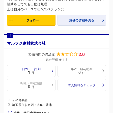
補助をしてても出世は無理
上は自分のペースで出来てベテランば...
フォロー
評価の詳細を見る
11
マルフジ建材株式会社
2.0
労働時間の満足度
（総合評価 ★ 1.3）
口コミ・評判
年収・給与明細
1
0
件
件
転職・中途面接
求人情報をチェック
0
件
その他製品
埼玉県加須市西ノ谷803番地2
残業・休日出勤の口コミ