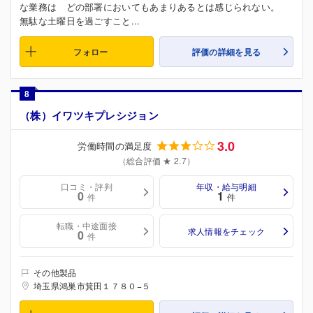
な業務は どの部署においてもあまりあるとは感じられない。
無駄な土曜日を過ごすこと...
フォロー
評価の詳細を見る
8
（株）イワツキプレシジョン
3.0
労働時間の満足度
（総合評価 ★ 2.7）
口コミ・評判
年収・給与明細
0
1
件
件
転職・中途面接
求人情報をチェック
0
件
その他製品
埼玉県鴻巣市箕田１７８０−５