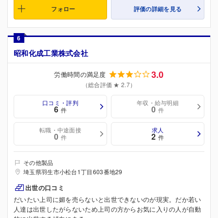
フォロー
評価の詳細を見る
6
昭和化成工業株式会社
3.0
労働時間の満足度
（総合評価 ★ 2.7）
口コミ・評判
年収・給与明細
6
0
件
件
転職・中途面接
求人
0
2
件
件
その他製品
埼玉県羽生市小松台1丁目603番地29
出世の口コミ
だいたい上司に媚を売らないと出世できないのが現実。だか若い
人達は出世したがらないため上司の方からお気に入りの人が自動