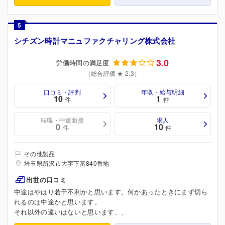
5
シチズン時計マニュファクチャリング株式会社
3.0
労働時間の満足度
（総合評価 ★ 2.3）
口コミ・評判
年収・給与明細
10
1
件
件
転職・中途面接
求人
0
10
件
件
その他製品
埼玉県所沢市大字下富840番地
出世の口コミ
中途はやはり若干不利かと思います。何かあったときにまず切ら
れるのは中途かと思います。
それ以外の違いはないと思います、、