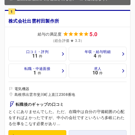
1
株式会社出雲村田製作所
5.0
給与の満足度
（総合評価 ★ 3.3）
口コミ・評判
年収・給与明細
11
4
件
件
転職・中途面接
求人
1
10
件
件
電気機器
島根県出雲市斐川町上直江2308番地
転職後のギャップの口コミ
とくにありませんでした。ただ、在職中は自分の守備範囲の心配
をすればよかったですが、中小の会社ですといろいろ多岐にわた
る仕事をこなす必要があり...