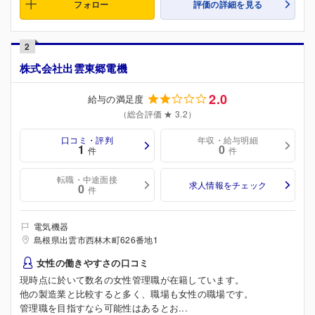
フォロー
評価の詳細を見る
2
株式会社出雲東郷電機
2.0
給与の満足度
（総合評価 ★ 3.2）
口コミ・評判
年収・給与明細
1
0
件
件
転職・中途面接
求人情報をチェック
0
件
電気機器
島根県出雲市西林木町626番地1
女性の働きやすさの口コミ
現時点に於いて数名の女性管理職が在籍しています。
他の製造業と比較すると多く、職場も女性の職場です。
管理職を目指すなら可能性はあるとお...