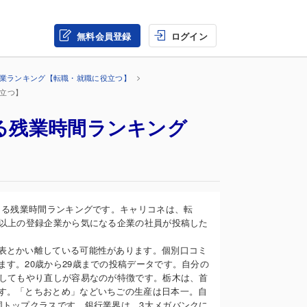
無料会員登録
ログイン
企業ランキング【転職・就職に役立つ】
役立つ】
よる残業時間ランキング
よる残業時間ランキングです。キャリコネは、転
万以上の登録企業から気になる企業の社員が投稿した
表とかい離している可能性があります。個別口コミ
す。20歳から29歳までの投稿データです。自分の
敗してもやり直しが容易なのが特徴です。栃木は、首
す。「とちおとめ」などいちごの生産は日本一。自
国トップクラスです。銀行業界は、3大メガバンクに