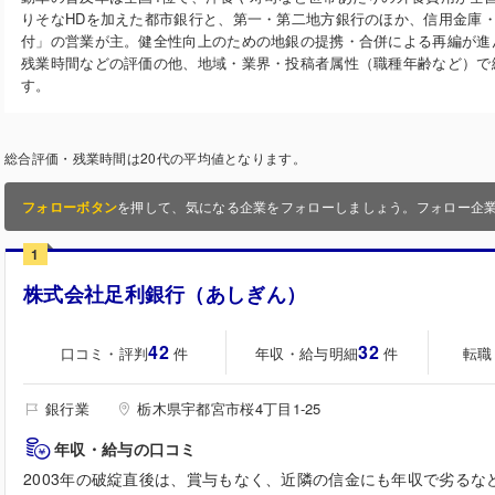
りそなHDを加えた都市銀行と、第一・第二地方銀行のほか、信用金庫
付」の営業が主。健全性向上のための地銀の提携・合併による再編が進
残業時間などの評価の他、地域・業界・投稿者属性（職種年齢など）で
す。
総合評価・残業時間は20代の平均値となります。
フォローボタン
を押して、気になる企業をフォローしましょう。フォロー企
1
株式会社足利銀行（あしぎん）
42
32
口コミ・評判
年収・給与明細
転職
件
件
銀行業
栃木県宇都宮市桜4丁目1-25
年収・給与の口コミ
2003年の破綻直後は、賞与もなく、近隣の信金にも年収で劣る