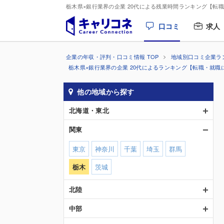
栃木県×銀行業界の企業 20代による残業時間ランキング【転
口コミ
求人
企業の年収・評判・口コミ情報 TOP
地域別口コミ企業ラ
栃木県×銀行業界の企業 20代によるランキング【転職・就職
他の地域から探す
北海道・東北
関東
東京
神奈川
千葉
埼玉
群馬
栃木
茨城
北陸
中部