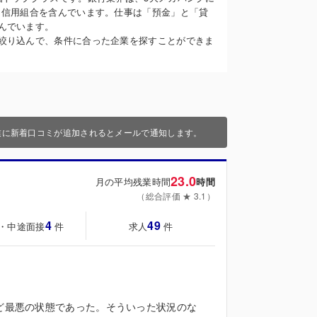
・信用組合を含んでいます。仕事は「預金」と「貸
んでいます。
絞り込んで、条件に合った企業を探すことができま
業に新着口コミが追加されるとメールで通知します。
23.0
月の平均残業時間
時間
（総合評価 ★ 3.1）
4
49
・中途面接
求人
件
件
など最悪の状態であった。そういった状況のな