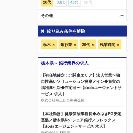
20代
30代
40代
50代
その他
絞り込み条件を解除
栃木
銀行業
20代
残業時間
栃木県 × 銀行業界の求人
【初任地確定：北関東エリア】法人営業〜独
自性高いソリューション提案メイン◆充実の
福利厚生◎◆在宅可〜【dodaエージェントサ
ービス 求人】
株式会社商工組合中央金庫
【本社勤務】健康保険事務長◆めぶきFG安定
基盤／栃木県No1シェア銀行／フレックス
【dodaエージェントサービス 求人】
株式会社足利銀行