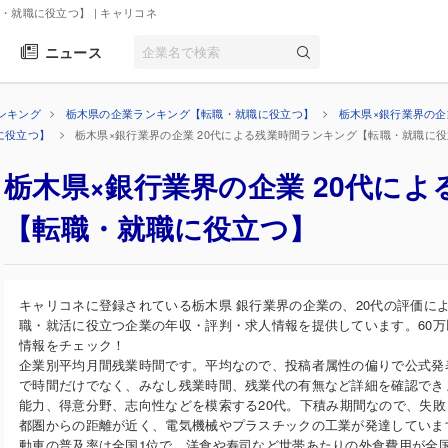
職・就職に役立つ】
| キャリコネ
ニュース
ンキング
栃木県の企業ランキング【転職・就職に役立つ】
栃木県×銀行業界の
に役立つ】
栃木県×銀行業界の企業 20代による残業時間ランキング【転職・就職に
栃木県×銀行業界の企業 20代に
【転職・就職に役立つ】
キャリコネに登録されている栃木県 銀行業界の企業の、20代の評価に
職・就活に役立つ企業の年収・評判・求人情報を提供しています。60
情報をチェック！
企業別平均月間残業時間です。平均なので、投稿者属性の偏りで公式発
で時間だけでなく、みなし残業時間、残業代の有無など詳細を確認できま
能力、得意分野、志向性などを模索する20代。下積み期間なので、失
都圏からの距離が近く、電気機械やプラスチックの工業が発達していま
動車の普及率は全国1位で、洋食や寿司など世帯あたりの外食費用が全