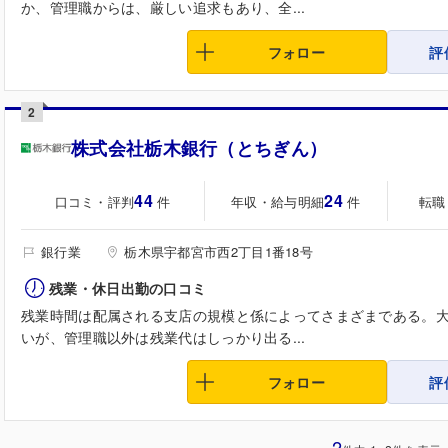
か、管理職からは、厳しい追求もあり、全...
フォロー
評
2
株式会社栃木銀行（とちぎん）
44
24
口コミ・評判
年収・給与明細
転職
件
件
銀行業
栃木県宇都宮市西2丁目1番18号
残業・休日出勤の口コミ
残業時間は配属される支店の規模と係によってさまざまである。
いが、管理職以外は残業代はしっかり出る...
フォロー
評
2