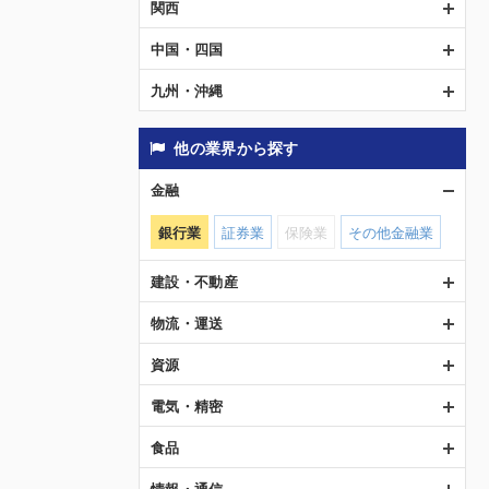
関西
中国・四国
九州・沖縄
他の業界から探す
金融
銀行業
証券業
保険業
その他金融業
建設・不動産
物流・運送
資源
電気・精密
食品
情報・通信