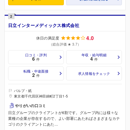
2
日立インターメディックス株式会社
4.0
休日の満足度
（総合評価 ★ 3.7）
口コミ・評判
年収・給与明細
6
4
件
件
転職・中途面接
求人情報をチェック
2
件
パルプ・紙
東京都千代田区神田錦町2丁目1-5
やりがいの口コミ
日立グループのクライアントが6割です。グループ内には様々な
業種の企業が存在するので、よい部署にあたればさまざまなカテ
ゴリのクライアントにあた...