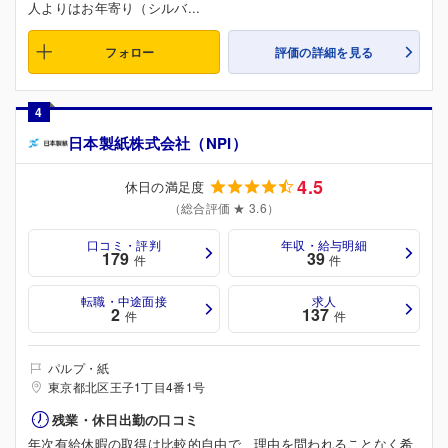
人よりはお年寄り（シルバ...
フォロー
評価の詳細を見る
4
日本製紙株式会社（NPI）
4.5
休日の満足度
（総合評価 ★ 3.6）
口コミ・評判
年収・給与明細
179
39
件
件
転職・中途面接
求人
2
137
件
件
パルプ・紙
東京都北区王子1丁目4番1号
残業・休日出勤の口コミ
年次有給休暇の取得は比較的自由で、理由を問われることなく希