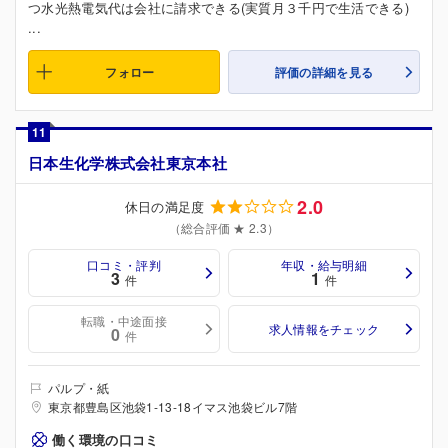
つ水光熱電気代は会社に請求できる(実質月３千円で生活できる)
...
フォロー
評価の詳細を見る
11
日本生化学株式会社東京本社
2.0
休日の満足度
（総合評価 ★ 2.3）
口コミ・評判
年収・給与明細
3
1
件
件
転職・中途面接
求人情報をチェック
0
件
パルプ・紙
東京都豊島区池袋1-13-18イマス池袋ビル7階
働く環境の口コミ