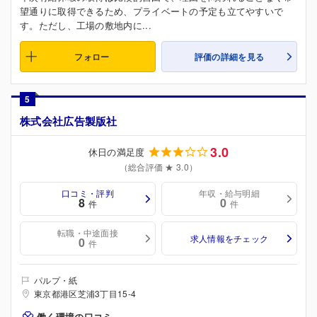
望通りに取得できるため、プライベートの予定も立てやすいで
す。ただし、工場の敷地内に...
フォロー
評価の詳細を見る
5
株式会社広告製版社
3.0
休日の満足度
（総合評価 ★ 3.0）
口コミ・評判
年収・給与明細
8
0
件
件
転職・中途面接
求人情報をチェック
0
件
パルプ・紙
東京都港区芝浦3丁目15-4
働く環境の口コミ