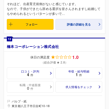
それほど、出産育児前例がないと感じています。
なので、子供ができたら辞める選択を皆さんされますし結婚して
もやめられるというパターンが多いで...
フォロー
評価の詳細を見る
12
橋本コーポレーション株式会社
1.0
休日の満足度
（総合評価 ★ 2.8）
口コミ・評判
年収・給与明細
4
1
件
件
転職・中途面接
求人情報をチェック
0
件
パルプ・紙
東京都八王子市日吉町10-18