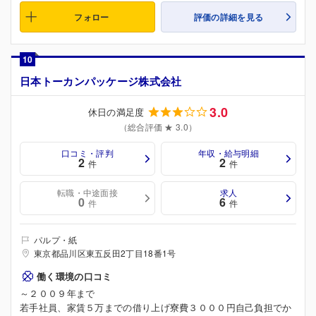
フォロー
評価の詳細を見る
10
日本トーカンパッケージ株式会社
3.0
休日の満足度
（総合評価 ★ 3.0）
口コミ・評判
年収・給与明細
2
2
件
件
転職・中途面接
求人
0
6
件
件
パルプ・紙
東京都品川区東五反田2丁目18番1号
働く環境の口コミ
～２００９年まで
若手社員、家賃５万までの借り上げ寮費３０００円自己負担でか