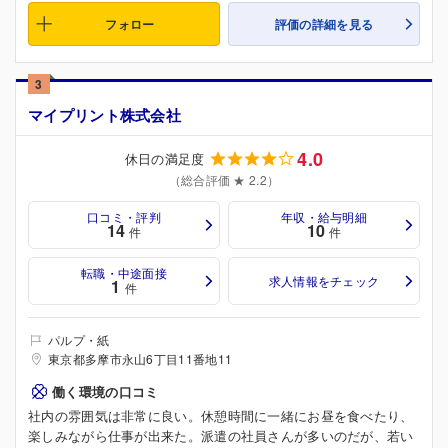
フォロー
評価の詳細を見る
3
マイプリント株式会社
4.0
休日の満足度
（総合評価 ★ 2.2）
口コミ・評判
年収・給与明細
14
10
件
件
転職・中途面接
求人情報をチェック
1
件
パルプ・紙
東京都多摩市永山6丁目11番地11
働く環境の口コミ
社内の雰囲気は非常に良い。休憩時間に一緒にお昼を食べたり、
楽しみながら仕事が出来た。派遣の社員さんが多いのだが、若い