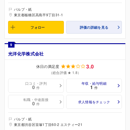
パルプ・紙
東京都板橋区高島平9丁目31-1
フォロー
評価の詳細を見る
9
光洋化学株式会社
3.0
休日の満足度
（総合評価 ★ 1.8）
口コミ・評判
年収・給与明細
0
1
件
件
転職・中途面接
求人情報をチェック
0
件
パルプ・紙
東京都渋谷区笹塚1丁目60-2 エスティー21