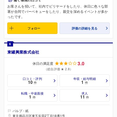
お客さんを招いて、社内でビリヤードをしたり、休日に色々な部
署が合同でバーベキューをしたり、親交を深めるイベントが多か
ったです。
フォロー
評価の詳細を見る
6
東罐興業株式会社
3.0
休日の満足度
（総合評価 ★ 2.8）
口コミ・評判
年収・給与明細
10
1
件
件
転職・中途面接
求人
1
11
件
件
パルプ・紙
東京都品川区東五反田2丁目18番1号