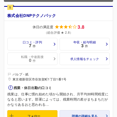
1
株式会社DNPテクノパック
3.8
休日の満足度
（総合評価 ★ 2.8）
口コミ・評判
年収・給与明細
7
3
件
件
転職・中途面接
求人情報をチェック
0
件
パルプ・紙
東京都新宿区市谷加賀町1丁目1番1号
残業・休日出勤の口コミ
残業は、仕事に慣れ始めた頃から開始され、月平均30時間程度に
なると思います。部署によっては、残業時間の差がまちまちだが
かなりあるおと思われる...
フォロー
評価の詳細を見る