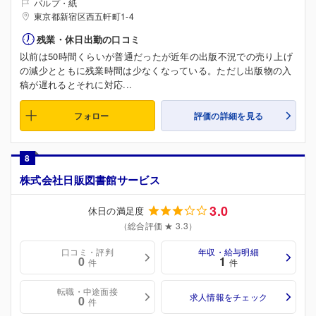
パルプ・紙
東京都新宿区西五軒町1-4
残業・休日出勤の口コミ
以前は50時間くらいが普通だったが近年の出版不況での売り上げ
の減少とともに残業時間は少なくなっている。ただし出版物の入
稿が遅れるとそれに対応...
フォロー
評価の詳細を見る
8
株式会社日販図書館サービス
3.0
休日の満足度
（総合評価 ★ 3.3）
口コミ・評判
年収・給与明細
0
1
件
件
転職・中途面接
求人情報をチェック
0
件