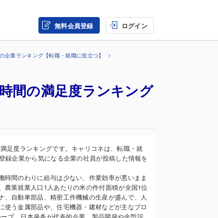
無料会員登録
ログイン
界の企業ランキング【転職・就職に役立つ】
働時間の満足度ランキング
の満足度ランキングです。キャリコネは、転職・就
の登録企業から気になる企業の社員が投稿した情報を
働時間のわりに給与は少ない、作業効率が悪いまま
、農業就業人口1人あたりの米の作付面積が全国1位
ナ、自動車部品、精密工作機械の生産が盛んで、人
に使う金属部品や、住宅機器・建材などが主なプロ
グループ、日本発条が代表的企業。製品開発や金型設