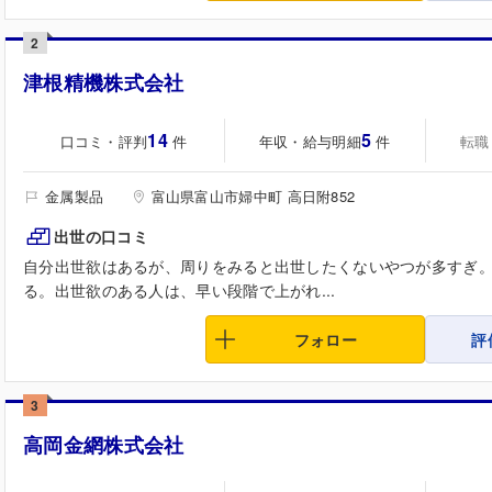
2
津根精機株式会社
14
5
口コミ・評判
年収・給与明細
転職
件
件
金属製品
富山県富山市婦中町 高日附852
出世の口コミ
自分出世欲はあるが、周りをみると出世したくないやつが多すぎ
る。出世欲のある人は、早い段階で上がれ...
フォロー
評
3
高岡金網株式会社