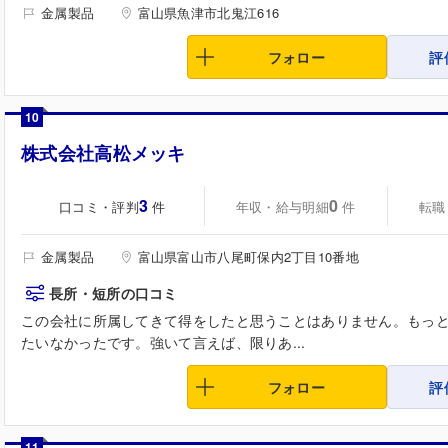
金属製品
富山県魚津市北鬼江616
フォロー
評
10
株式会社高松メッキ
3
0
口コミ・評判
年収・給与明細
転職
件
件
金属製品
富山県富山市八尾町保内2丁目10番地
長所・短所の口コミ
この会社に所属してきて得をしたと思うことはありません。もっ
たいなかったです。強いて言えば、限りあ...
フォロー
評
11