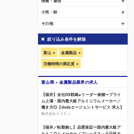
情報・通信
小売・卸
その他
絞り込み条件を解除
富山
金属製品
労働時間の満足度
富山県 × 金属製品業界の求人
【福井】全社DX戦略※リーダー候補〜プライ
ム上場・国内最大級アルミニウムメーカー／
働き方◎【dodaエージェントサービス 求人】
株式会社ＵＡＣＪ
【福井／転勤無し】品質保証〜国内最大級ア
ルミニウムメーカー／フレックス・土日休み