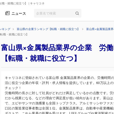
転職・就職に役立つ】
| キャリコネ
ニュース
ンキング
富山県の企業ランキング【転職・就職に役立つ】
富山県×金属製品業
【転職・就職に役立つ】
富山県×金属製品業界の企業 労
【転職・就職に役立つ】
キャリコネに登録されている富山県 金属製品業界の企業の、労働時間
活に役立つ企業の年収・評判・求人情報を提供しています。60万以上
チェック！
労働時間の長さに対して社員がどれだけ満足しているかの点数です。労
だから残業になる、などの理由で満足度が低い傾向があります。富山は
で、エビやサンマの漁獲量も全国トップクラス。アルミサッシやファス
口比の製造業従事者数は全国１位。金属製品業界は、自動車や産業機械
ダクトで、これら業界の影響を受けます。LIXILグループや東洋製罐