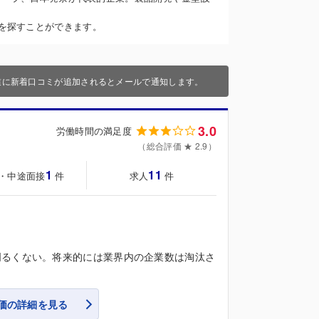
を探すことができます。
業に新着口コミが追加されるとメールで通知します。
3.0
労働時間の満足度
（総合評価 ★ 2.9）
1
11
・中途面接
求人
件
件
明るくない。将来的には業界内の企業数は淘汰さ
価の詳細を見る