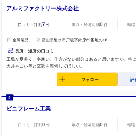
アルミファクトリー株式会社
7
0
口コミ・評判
年収・給与明細
転職
件
件
金属製品
富山県射水市戸破字針原69番地の16
長所・短所の口コミ
工場が夏暑く、冬寒い。仕方がない部分はあると思いますが、特
天井や囲い等と空調を整備してほしい。
フォロー
評
9
ビニフレーム工業
0
0
口コミ・評判
年収・給与明細
転職
件
件