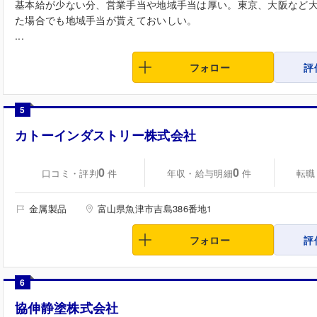
基本給が少ない分、営業手当や地域手当は厚い。東京、大阪など
た場合でも地域手当が貰えておいしい。
...
フォロー
評
5
カトーインダストリー株式会社
0
0
口コミ・評判
年収・給与明細
転職
件
件
金属製品
富山県魚津市吉島386番地1
フォロー
評
6
協伸静塗株式会社