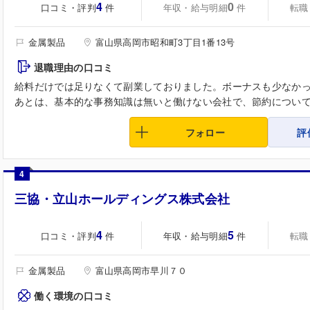
4
0
口コミ・評判
年収・給与明細
転職
件
件
金属製品
富山県高岡市昭和町3丁目1番13号
退職理由の口コミ
給料だけでは足りなくて副業しておりました。ボーナスも少なか
あとは、基本的な事務知識は無いと働けない会社で、節約についてう
フォロー
評
4
三協・立山ホールディングス株式会社
4
5
口コミ・評判
年収・給与明細
転職
件
件
金属製品
富山県高岡市早川７０
働く環境の口コミ