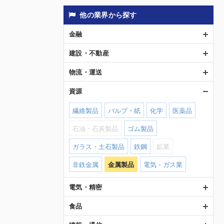
他の業界から探す
金融
建設・不動産
物流・運送
資源
繊維製品
パルプ・紙
化学
医薬品
石油・石炭製品
ゴム製品
ガラス・土石製品
鉄鋼
鉱業
非鉄金属
金属製品
電気・ガス業
電気・精密
食品