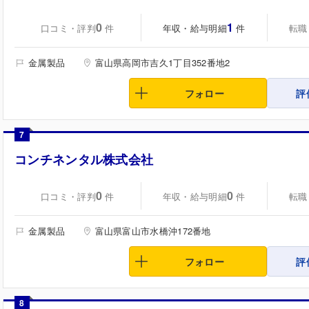
0
1
口コミ・評判
年収・給与明細
転職
件
件
金属製品
富山県高岡市吉久1丁目352番地2
フォロー
評
7
コンチネンタル株式会社
0
0
口コミ・評判
年収・給与明細
転職
件
件
金属製品
富山県富山市水橋沖172番地
フォロー
評
8