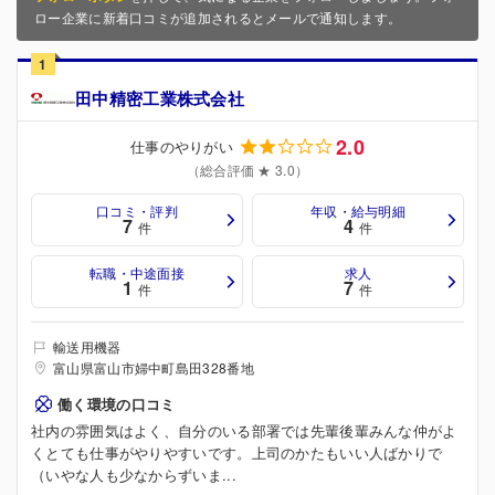
ロー企業に新着口コミが追加されるとメールで通知します。
1
田中精密工業株式会社
2.0
仕事のやりがい
（総合評価 ★ 3.0）
口コミ・評判
年収・給与明細
7
4
件
件
転職・中途面接
求人
1
7
件
件
輸送用機器
富山県富山市婦中町島田328番地
働く環境の口コミ
社内の雰囲気はよく、自分のいる部署では先輩後輩みんな仲がよ
くとても仕事がやりやすいです。上司のかたもいい人ばかりで
（いやな人も少なからずいま...