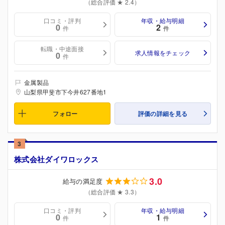
（総合評価 ★ 2.4）
口コミ・評判
年収・給与明細
0
2
件
件
転職・中途面接
求人情報をチェック
0
件
金属製品
山梨県甲斐市下今井627番地1
フォロー
評価の詳細を見る
3
株式会社ダイワロックス
3.0
給与の満足度
（総合評価 ★ 3.3）
口コミ・評判
年収・給与明細
0
1
件
件