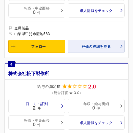
転職・中途面接
求人情報をチェック
0
件
金属製品
山梨県甲斐市龍地5831
フォロー
評価の詳細を見る
4
株式会社松下製作所
2.0
給与の満足度
（総合評価 ★ 3.0）
口コミ・評判
年収・給与明細
2
0
件
件
転職・中途面接
求人情報をチェック
0
件