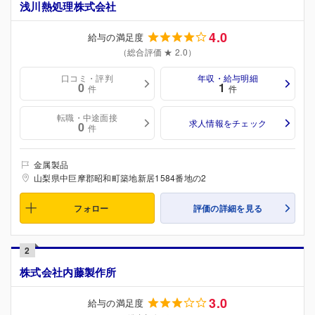
浅川熱処理株式会社
4.0
給与の満足度
（総合評価 ★ 2.0）
口コミ・評判
年収・給与明細
0
1
件
件
転職・中途面接
求人情報をチェック
0
件
金属製品
山梨県中巨摩郡昭和町築地新居1584番地の2
フォロー
評価の詳細を見る
2
株式会社内藤製作所
3.0
給与の満足度