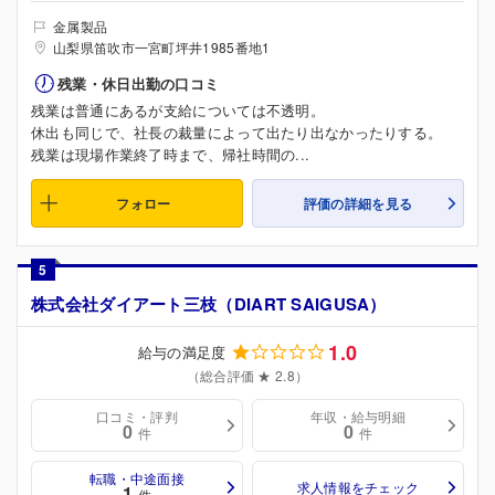
金属製品
山梨県笛吹市一宮町坪井1985番地1
残業・休日出勤の口コミ
残業は普通にあるが支給については不透明。
休出も同じで、社長の裁量によって出たり出なかったりする。
残業は現場作業終了時まで、帰社時間の...
フォロー
評価の詳細を見る
5
株式会社ダイアート三枝（DIART SAIGUSA）
1.0
給与の満足度
（総合評価 ★ 2.8）
口コミ・評判
年収・給与明細
0
0
件
件
転職・中途面接
求人情報をチェック
1
件