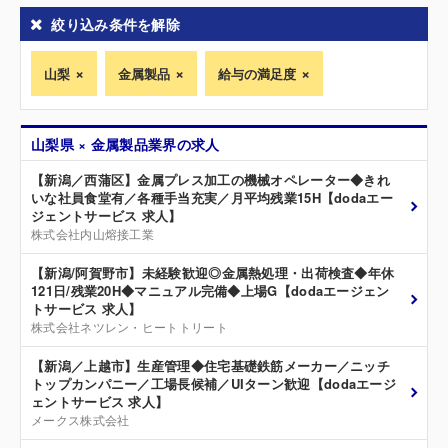
絞り込み条件を解除
山梨
金属製品
給与の満足度
山梨県 × 金属製品業界の求人
【新潟／西蒲区】金属プレス加工の機械オペレーター◆きれ
いな社員食堂有／各種手当充実／月平均残業15H【dodaエー
ジェントサービス 求人】
株式会社内山熔接工業
【新潟/阿賀野市】未経験歓迎◎金属熱処理・出荷検査◆年休
121日/残業20H◆マニュアル完備◆上場G【dodaエージェン
トサービス 求人】
株式会社ネツレン・ヒートトリート
【新潟／上越市】生産管理◆住宅基礎鉄筋メーカー／ニッチ
トップカンパニー／工場長候補／UIターン歓迎【dodaエージ
ェントサービス 求人】
メークス株式会社