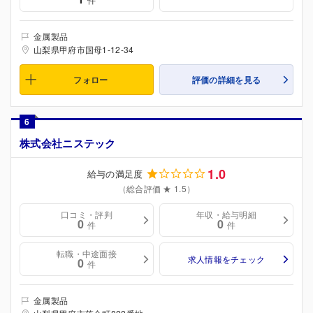
金属製品
山梨県甲府市国母1-12-34
フォロー
評価の詳細を見る
6
株式会社ニステック
1.0
給与の満足度
（総合評価 ★ 1.5）
口コミ・評判
年収・給与明細
0
0
件
件
転職・中途面接
求人情報をチェック
0
件
金属製品