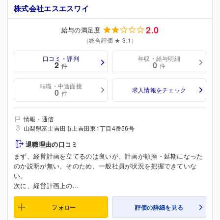
株式会社エスエスワイ
2.0
給与の満足度
（総合評価 ★ 3.1）
口コミ・評判
年収・給与明細
2
0
件
件
転職・中途面接
求人情報をチェック
0
件
情報・通信
山梨県富士吉田市上吉田東1丁目4番56号
退職理由の口コミ
まず、経営計画を立てるのは良いが、計画が頓挫・延期になった
のか説明が無い。そのため、一般社員が状況を把握できていな
い。
次に、経営計画上の...
フォロー
評価の詳細を見る