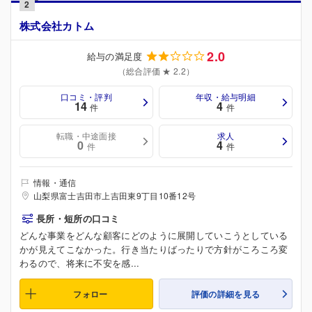
2
株式会社カトム
2.0
給与の満足度
（総合評価 ★ 2.2）
口コミ・評判
年収・給与明細
14
4
件
件
転職・中途面接
求人
0
4
件
件
情報・通信
山梨県富士吉田市上吉田東9丁目10番12号
長所・短所の口コミ
どんな事業をどんな顧客にどのように展開していこうとしている
かが見えてこなかった。行き当たりばったりで方針がころころ変
わるので、将来に不安を感...
フォロー
評価の詳細を見る