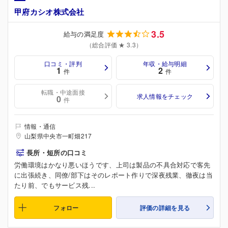
甲府カシオ株式会社
3.5
給与の満足度
（総合評価 ★ 3.3）
口コミ・評判
年収・給与明細
1
2
件
件
転職・中途面接
求人情報をチェック
0
件
情報・通信
山梨県中央市一町畑217
長所・短所の口コミ
労働環境はかなり悪いほうです、上司は製品の不具合対応で客先
に出張続き、同僚/部下はそのレポート作りで深夜残業、徹夜は当
たり前、でもサービス残...
フォロー
評価の詳細を見る