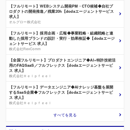
【フルリモート】WEBシステム開発PM・CTO候補◆自社プ
ロダクトの開発推進／残業20h【dodaエージェントサービス
求人】
オルグロー株式会社
【フルリモート】採用企画・広報◆事業戦略・組織戦略と連
動した採用ブランドの設計・実行・効果検証◆【dodaエージ
ェントサービス 求人】
株式会社RevComm
【全国フルリモート】プロダクトエンジニア◆AI×特許技術活
用のFAQSaaS／フルフレックス【dodaエージェントサービ
ス 求人】
株式会社Ｈｅｌｐｆｅｅｌ
【フルリモート】データエンジニア◆AIナレッジ基盤を展開
するSaaS企業◆フルフレックス【dodaエージェントサービ
ス 求人】
株式会社Ｈｅｌｐｆｅｅｌ
すべてを見る