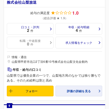
株式会社山梨放送
1.0
給与の満足度
（総合評価 ★ 1.9）
口コミ・評判
年収・給与明細
2
4
件
件
転職・中途面接
求人情報をチェック
0
件
情報・通信
山梨県甲府市北口2丁目6番10号株式会社山梨文化会館内
年収・給与の口コミ
山梨県では優良企業の一つで、山梨地方局のなかでは独り勝ちで
ある。そのため給料は割と高め
フォロー
評価の詳細を見る
9