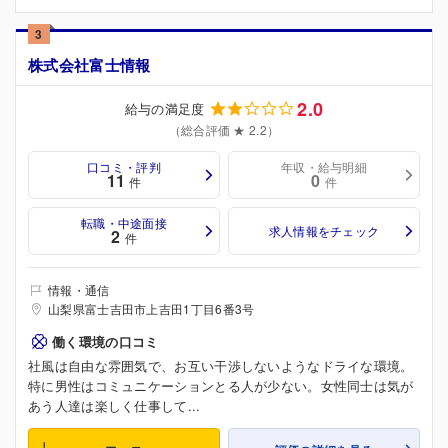
3
株式会社富士情報
2.0
給与の満足度
（総合評価 ★ 2.2）
口コミ・評判
年収・給与明細
11
0
件
件
転職・中途面接
求人情報をチェック
2
件
情報・通信
山梨県富士吉田市上吉田1丁目6番3号
働く環境の口コミ
社風は自由な雰囲気で、お互い干渉しないようなドライな環境。
特に男性はコミュニケーションとる人が少ない。女性同士は気が
あう人達は楽しく仕事して...