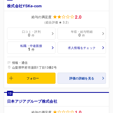
株式会社YSKe-com
2.0
給与の満足度
（総合評価 ★ 3.2）
口コミ・評判
年収・給与明細
0
0
件
件
転職・中途面接
求人情報をチェック
1
件
情報・通信
山梨県甲府市湯田1丁目13番2号
フォロー
評価の詳細を見る
13
日本アジアグループ株式会社
1.0
給与の満足度