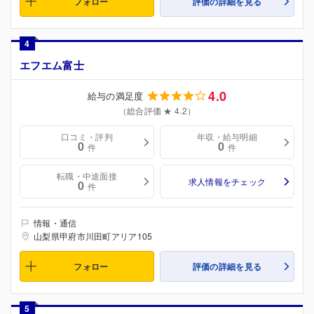
フォロー
評価の詳細を見る
4
エフエム富士
4.0
給与の満足度
（総合評価 ★ 4.2）
口コミ・評判
年収・給与明細
0
0
件
件
転職・中途面接
求人情報をチェック
0
件
情報・通信
山梨県甲府市川田町アリア105
フォロー
評価の詳細を見る
5