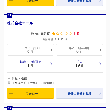
フォロー
評価の詳細を見る
11
株式会社エール
1.0
給与の満足度
（総合評価 ★ 2.6）
口コミ・評判
年収・給与明細
0
0
件
件
転職・中途面接
求人
1
19
件
件
情報・通信
山梨県甲府市大里町4213番地1
フォロー
評価の詳細を見る
12