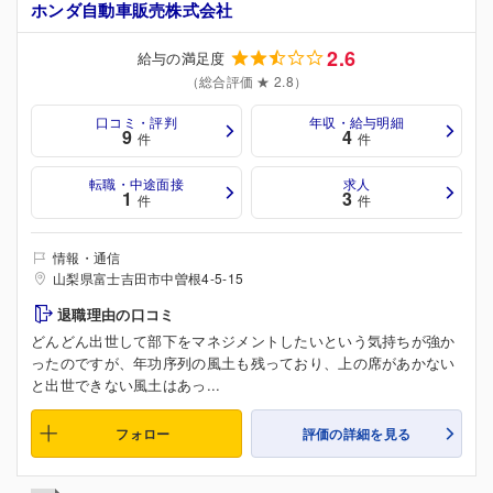
ホンダ自動車販売株式会社
2.6
給与の満足度
（総合評価 ★ 2.8）
口コミ・評判
年収・給与明細
9
4
件
件
転職・中途面接
求人
1
3
件
件
情報・通信
山梨県富士吉田市中曽根4-5-15
退職理由の口コミ
どんどん出世して部下をマネジメントしたいという気持ちが強か
ったのですが、年功序列の風土も残っており、上の席があかない
と出世できない風土はあっ...
フォロー
評価の詳細を見る