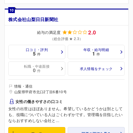
10
株式会社山梨日日新聞社
2.0
給与の満足度
（総合評価 ★ 2.3）
口コミ・評判
年収・給与明細
5
1
件
件
転職・中途面接
求人情報をチェック
0
件
情報・通信
山梨県甲府市北口2丁目6番10号
女性の働きやすさの口コミ
女性の出世はほぼありません。希望しているかどうかは別として
も、役職についている人はごくわずかです。管理職を目指したい
ならおすすめしない会社と...