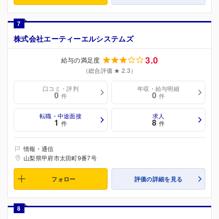
7
株式会社エーティーエルシステムズ
3.0
給与の満足度
（総合評価 ★ 2.3）
口コミ・評判
年収・給与明細
0
0
件
件
転職・中途面接
求人
1
8
件
件
情報・通信
山梨県甲府市太田町9番7号
フォロー
評価の詳細を見る
8