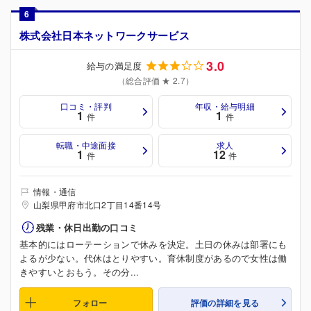
6
株式会社日本ネットワークサービス
3.0
給与の満足度
（総合評価 ★ 2.7）
口コミ・評判
年収・給与明細
1
1
件
件
転職・中途面接
求人
1
12
件
件
情報・通信
山梨県甲府市北口2丁目14番14号
残業・休日出勤の口コミ
基本的にはローテーションで休みを決定。土日の休みは部署にも
よるが少ない。代休はとりやすい。育休制度があるので女性は働
きやすいとおもう。その分...
フォロー
評価の詳細を見る