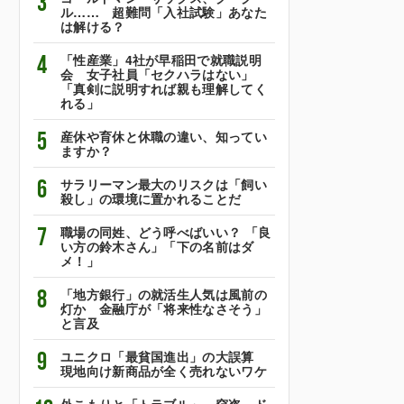
3
ル…… 超難問「入社試験」あなた
は解ける？
4
「性産業」4社が早稲田で就職説明
会 女子社員「セクハラはない」
「真剣に説明すれば親も理解してく
れる」
5
産休や育休と休職の違い、知ってい
ますか？
6
サラリーマン最大のリスクは「飼い
殺し」の環境に置かれることだ
7
職場の同姓、どう呼べばいい？ 「良
い方の鈴木さん」「下の名前はダ
メ！」
8
「地方銀行」の就活生人気は風前の
灯か 金融庁が「将来性なさそう」
と言及
9
ユニクロ「最貧国進出」の大誤算
現地向け新商品が全く売れないワケ
外こもりと「トラブル」 窃盗、ド