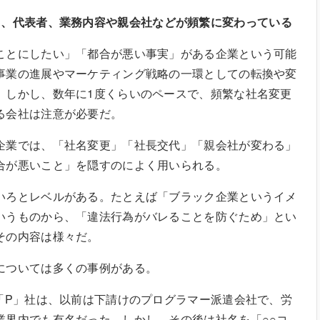
名、代表者、業務内容や親会社などが頻繁に変わっている
とにしたい」「都合が悪い事実」がある企業という可能
事業の進展やマーケティング戦略の一環としての転換や変
。しかし、数年に1度くらいのペースで、頻繁な社名変更
る会社は注意が必要だ。
業では、「社名変更」「社長交代」「親会社が変わる」
合が悪いこと」を隠すのによく用いられる。
ろとレベルがある。たとえば「ブラック企業というイメ
いうものから、「違法行為がバレることを防ぐため」とい
その内容は様々だ。
ついては多くの事例がある。
「P」社は、以前は下請けのプログラマー派遣会社で、労
業界内でも有名だった。しかし、その後は社名を「○○コ